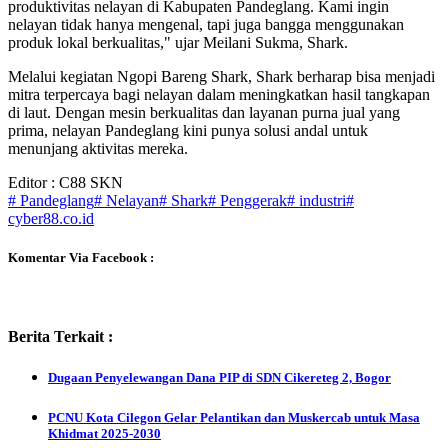
produktivitas nelayan di Kabupaten Pandeglang. Kami ingin
nelayan tidak hanya mengenal, tapi juga bangga menggunakan
produk lokal berkualitas," ujar Meilani Sukma, Shark.
Melalui kegiatan Ngopi Bareng Shark, Shark berharap bisa menjadi
mitra terpercaya bagi nelayan dalam meningkatkan hasil tangkapan
di laut. Dengan mesin berkualitas dan layanan purna jual yang
prima, nelayan Pandeglang kini punya solusi andal untuk
menunjang aktivitas mereka.
Editor : C88 SKN
# Pandeglang
# Nelayan
# Shark
# Penggerak
# industri
#
cyber88.co.id
Komentar Via Facebook :
Berita Terkait :
Dugaan Penyelewangan Dana PIP di SDN Cikereteg 2, Bogor
PCNU Kota Cilegon Gelar Pelantikan dan Muskercab untuk Masa
Khidmat 2025-2030