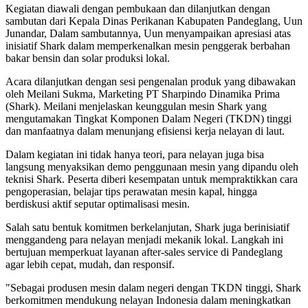
Kegiatan diawali dengan pembukaan dan dilanjutkan dengan
sambutan dari Kepala Dinas Perikanan Kabupaten Pandeglang, Uun
Junandar, Dalam sambutannya, Uun menyampaikan apresiasi atas
inisiatif Shark dalam memperkenalkan mesin penggerak berbahan
bakar bensin dan solar produksi lokal.
Acara dilanjutkan dengan sesi pengenalan produk yang dibawakan
oleh Meilani Sukma, Marketing PT Sharpindo Dinamika Prima
(Shark). Meilani menjelaskan keunggulan mesin Shark yang
mengutamakan Tingkat Komponen Dalam Negeri (TKDN) tinggi
dan manfaatnya dalam menunjang efisiensi kerja nelayan di laut.
Dalam kegiatan ini tidak hanya teori, para nelayan juga bisa
langsung menyaksikan demo penggunaan mesin yang dipandu oleh
teknisi Shark. Peserta diberi kesempatan untuk mempraktikkan cara
pengoperasian, belajar tips perawatan mesin kapal, hingga
berdiskusi aktif seputar optimalisasi mesin.
Salah satu bentuk komitmen berkelanjutan, Shark juga berinisiatif
menggandeng para nelayan menjadi mekanik lokal. Langkah ini
bertujuan memperkuat layanan after-sales service di Pandeglang
agar lebih cepat, mudah, dan responsif.
"Sebagai produsen mesin dalam negeri dengan TKDN tinggi, Shark
berkomitmen mendukung nelayan Indonesia dalam meningkatkan