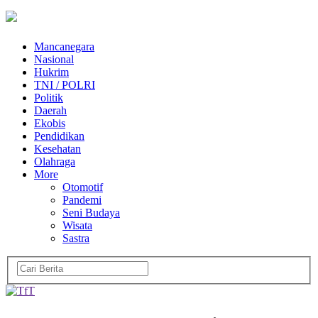
Mancanegara
Nasional
Hukrim
TNI / POLRI
Politik
Daerah
Ekobis
Pendidikan
Kesehatan
Olahraga
More
Otomotif
Pandemi
Seni Budaya
Wisata
Sastra