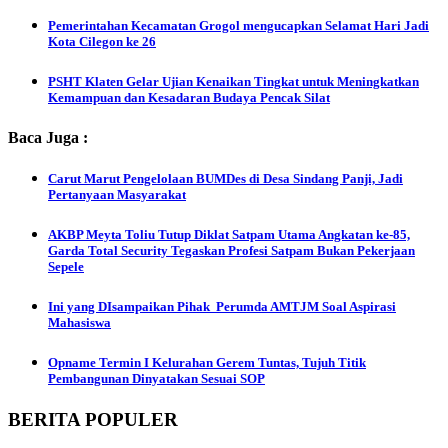
Pemerintahan Kecamatan Grogol mengucapkan Selamat Hari Jadi
Kota Cilegon ke 26
PSHT Klaten Gelar Ujian Kenaikan Tingkat untuk Meningkatkan
Kemampuan dan Kesadaran Budaya Pencak Silat
Baca Juga :
Carut Marut Pengelolaan BUMDes di Desa Sindang Panji, Jadi
Pertanyaan Masyarakat
AKBP Meyta Toliu Tutup Diklat Satpam Utama Angkatan ke-85,
Garda Total Security Tegaskan Profesi Satpam Bukan Pekerjaan
Sepele
Ini yang DIsampaikan Pihak Perumda AMTJM Soal Aspirasi
Mahasiswa
Opname Termin I Kelurahan Gerem Tuntas, Tujuh Titik
Pembangunan Dinyatakan Sesuai SOP
BERITA POPULER