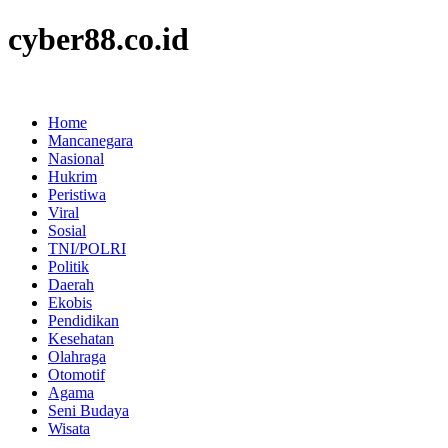
cyber88.co.id
Home
Mancanegara
Nasional
Hukrim
Peristiwa
Viral
Sosial
TNI/POLRI
Politik
Daerah
Ekobis
Pendidikan
Kesehatan
Olahraga
Otomotif
Agama
Seni Budaya
Wisata