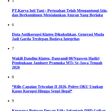
5
PT.Karya Inti Tani ; Perusahan Telah Mengantongi Izin,
dan Berkomitmen Menjalankan Aturan Yang Berlaku
6
Duta Antikorupsi Klaten Dikukuhkan, Generasi Muda
Jadi Garda Terdepan Budaya Integritas
7
Wakili Dandim Klaten, Danramil 08/Ngawen Hadiri
Pembukaan Jambore Pramuka MTs Se-Jawa Tengah
2026
8
*Rilis Capaian Triwulan II 2026, Polres OKU Ungkap
Kasus Korupsi Hingga Senpi Ilegal*
9
Kerasnya Putusan Dewan Etik: Sekretaris DPD Golkar