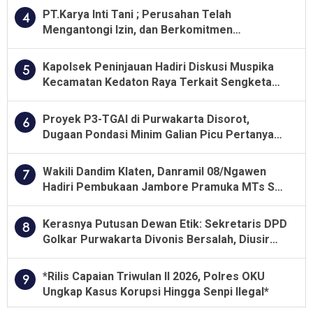
PT.Karya Inti Tani ; Perusahan Telah
4
Mengantongi Izin, dan Berkomitmen
Menjalankan Aturan Yang Berlaku
Kapolsek Peninjauan Hadiri Diskusi Muspika
5
Kecamatan Kedaton Raya Terkait Sengketa
Lahan Kelompok Tani Dengan PT. GNS
Proyek P3-TGAI di Purwakarta Disorot,
6
Dugaan Pondasi Minim Galian Picu Pertanyaan
Besar soal Pengawasan
Wakili Dandim Klaten, Danramil 08/Ngawen
7
Hadiri Pembukaan Jambore Pramuka MTs Se-
Jawa Tengah 2026
Kerasnya Putusan Dewan Etik: Sekretaris DPD
8
Golkar Purwakarta Divonis Bersalah, Diusir
Dari Jabatan Selama Empat Tahun
*Rilis Capaian Triwulan II 2026, Polres OKU
9
Ungkap Kasus Korupsi Hingga Senpi Ilegal*