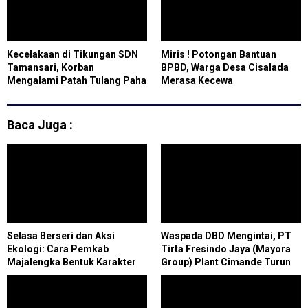
Kecelakaan di Tikungan SDN
Miris ! Potongan Bantuan
Tamansari, Korban
BPBD, Warga Desa Cisalada
Mengalami Patah Tulang Paha
Merasa Kecewa
Baca Juga :
Selasa Berseri dan Aksi
Waspada DBD Mengintai, PT
Ekologi: Cara Pemkab
Tirta Fresindo Jaya (Mayora
Majalengka Bentuk Karakter
Group) Plant Cimande Turun
Siswa Cerdas dan Peduli
Langsung Lakukan Fogging di
Lingkungan
7 Titik Permukiman