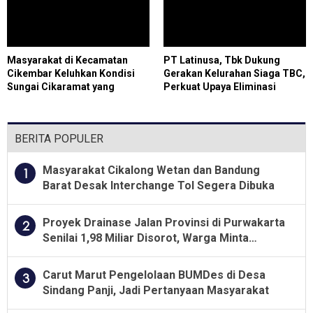
Masyarakat di Kecamatan
PT Latinusa, Tbk Dukung
Cikembar Keluhkan Kondisi
Gerakan Kelurahan Siaga TBC,
Sungai Cikaramat yang
Perkuat Upaya Eliminasi
Diduga Tercemar Limbah
Tuberkulosis di Kota Cilegon
Penambangan Batu Alam
BERITA POPULER
Masyarakat Cikalong Wetan dan Bandung
1
Barat Desak Interchange Tol Segera Dibuka
Proyek Drainase Jalan Provinsi di Purwakarta
2
Senilai 1,98 Miliar Disorot, Warga Minta
Kualitas Pekerjaan Diawasi Ketat
Carut Marut Pengelolaan BUMDes di Desa
3
Sindang Panji, Jadi Pertanyaan Masyarakat