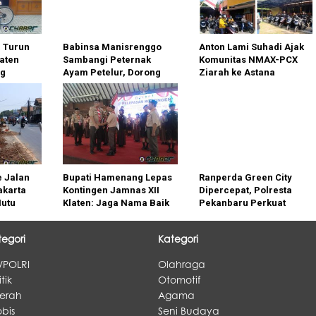
a Turun
Babinsa Manisrenggo
Anton Lami Suhadi Ajak
laten
Sambangi Peternak
Komunitas NMAX-PCX
ng
Ayam Petelur, Dorong
Ziarah ke Astana
umah
Ketahanan Pangan
Giribangun, Teladani
Soeharto
e Jalan
Bupati Hamenang Lepas
Ranperda Green City
karta
Kontingen Jamnas XII
Dipercepat, Polresta
Mutu
Klaten: Jaga Nama Baik
Pekanbaru Perkuat
 Fokus
Daerah dan Tunjukkan
Kolaborasi Wujudkan
Karakter Pramuka
Kota Hijau
tegori
Kategori
/POLRI
Olahraga
itik
Otomotif
erah
Agama
bis
Seni Budaya