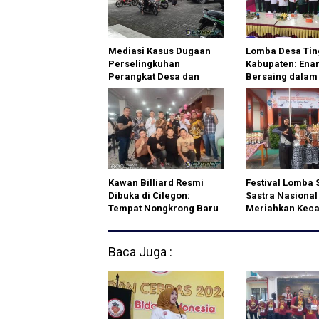
Mediasi Kasus Dugaan
Lomba Desa Tin
Perselingkuhan
Kabupaten: Ena
Perangkat Desa dan
Bersaing dalam
Warga di Klaten Berakhir
Ketahanan Pan
Damai
Kawan Billiard Resmi
Festival Lomba 
Dibuka di Cilegon:
Sastra Nasional
Tempat Nongkrong Baru
Meriahkan Kec
dengan Promo Menarik
Citangkil Cilego
dan Dukungan untuk
Dunia Olahraga
Baca Juga :