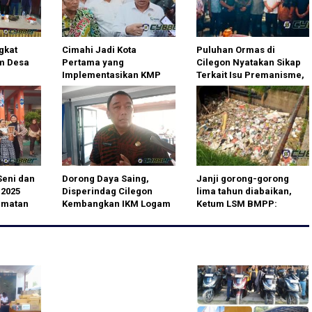
gkat
Cimahi Jadi Kota
Puluhan Ormas di
m Desa
Pertama yang
Cilegon Nyatakan Sikap
Implementasikan KMP
Terkait Isu Premanisme,
gan
Secara Merata
Tegaskan Dukungan
terhadap Investasi dan
Wali Kota
Seni dan
Dorong Daya Saing,
Janji gorong-gorong
 2025
Disperindag Cilegon
lima tahun diabaikan,
amatan
Kembangkan IKM Logam
Ketum LSM BMPP:
n
Lewat Kolaborasi
Jangan bodohi rakyat,
Pentahelix
kami siap bangun
sendiri!