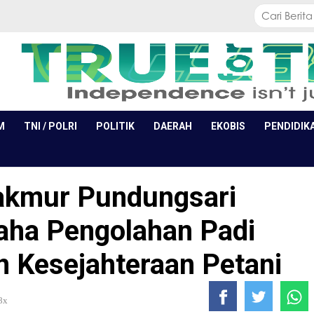
M
TNI / POLRI
POLITIK
DAERAH
EKOBIS
PENDIDIK
kmur Pundungsari
ha Pengolahan Padi
n Kesejahteraan Petani
8x