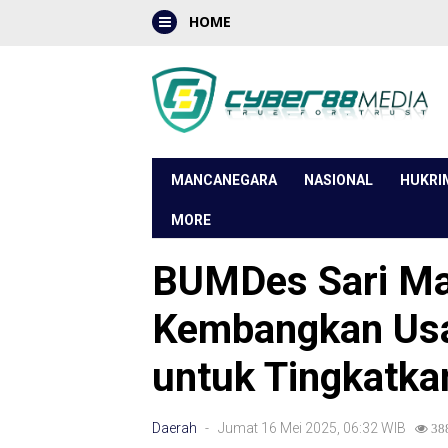
HOME
MANCANEGARA
NASIONAL
HUKRI
MORE
BUMDes Sari Ma
Kembangkan Usa
untuk Tingkatka
Daerah
- Jumat 16 Mei 2025, 06:32 WIB
38