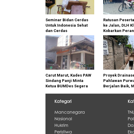
Seminar Bidan Cerdas
Ratusan Pesert
Untuk Indonesia Sehat
ke Jalan, DLH K
dan Cerdas
Kobarkan Pera
Sampah dari R
Carut Marut, Kades PAW
Proyek Drainas
Sindang Panji Minta
Pahlawan Purwa
Ketua BUMDes Segera
Berjalan Baik, 
Tertibkan Administrasi
Konstruksi Jadi
Utama
Kategori
Ka
Mancanegara
TNI
Nasional
Pol
Hukrim
Da
Peristiwa
Eko