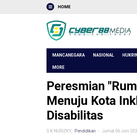
HOME
MANCANEGARA
NASIONAL
HUKRI
MORE
Peresmian "Ruma
Menuju Kota Ink
Disabilitas
S.K NURIZKY,
Pendidikan
- Jumat 06 Juni 20