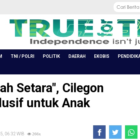
M
TNI / POLRI
POLITIK
DAERAH
EKOBIS
PENDIDIK
h Setara", Cilegon
lusif untuk Anak
25, 06:32 WIB
266x