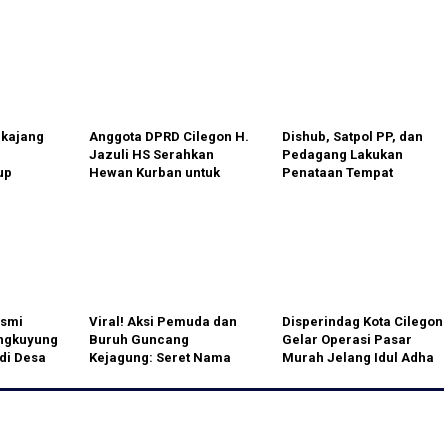
kajang
Anggota DPRD Cilegon H.
Dishub, Satpol PP, dan
Jazuli HS Serahkan
Pedagang Lakukan
up
Hewan Kurban untuk
Penataan Tempat
Masyarakat di Momen
Dagang untuk CFD di
Idul Adha
Jalan Pemuda Klaten
esmi
Viral! Aksi Pemuda dan
Disperindag Kota Cilegon
ngkuyung
Buruh Guncang
Gelar Operasi Pasar
 di Desa
Kejagung: Seret Nama
Murah Jelang Idul Adha
Komisaris Sritex!
2025