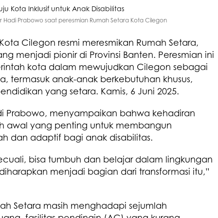
jar Hadi Prabowo saat peresmian Rumah Setara Kota Cilegon
Kota Cilegon resmi meresmikan Rumah Setara,
ng menjadi pionir di Provinsi Banten. Peresmian ini
intah kota dalam mewujudkan Cilegon sebagai
ga, termasuk anak-anak berkebutuhan khusus,
didikan yang setara. Kamis, 6 Juni 2025.
Hadi Prabowo, menyampaikan bahwa kehadiran
h awal yang penting untuk membangun
 dan adaptif bagi anak disabilitas.
ecuali, bisa tumbuh dan belajar dalam lingkungan
harapkan menjadi bagian dari transformasi itu,”
umah Setara masih menghadapi sejumlah
uang, fasilitas pendingin (AC) yang kurang