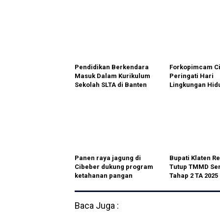
Pendidikan Berkendara
Forkopimcam Ci
Masuk Dalam Kurikulum
Peringati Hari
Sekolah SLTA di Banten
Lingkungan Hid
Sedunia
Panen raya jagung di
Bupati Klaten R
Cibeber dukung program
Tutup TMMD Se
ketahanan pangan
Tahap 2 TA 2025
nasional
Mundu
Baca Juga :