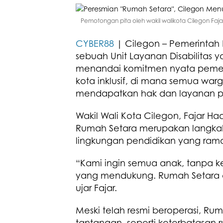
Pemotongan pita oleh wakil walikota Cilegon Fa
CYBER88
| Cilegon – Pemerintah 
sebuah Unit Layanan Disabilitas ya
menandai komitmen nyata pemer
kota inklusif, di mana semua war
mendapatkan hak dan layanan pen
Wakil Wali Kota Cilegon, Fajar 
Rumah Setara merupakan langka
lingkungan pendidikan yang ramah
“Kami ingin semua anak, tanpa k
yang mendukung. Rumah Setara di
ujar Fajar.
Meski telah resmi beroperasi, R
tantangan, seperti keterbatasan r