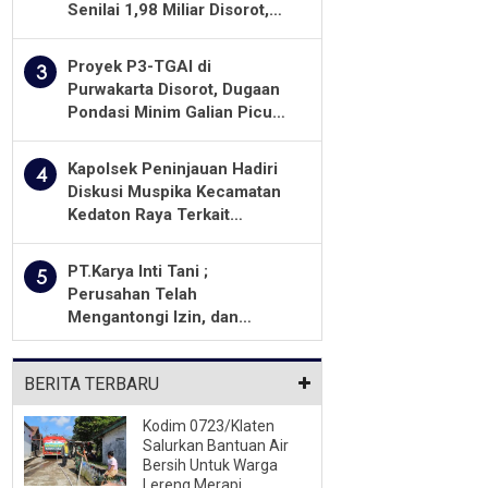
Senilai 1,98 Miliar Disorot,
Warga Minta Kualitas
Pekerjaan Diawasi Ketat
Proyek P3-TGAI di
3
Purwakarta Disorot, Dugaan
Pondasi Minim Galian Picu
Pertanyaan Besar soal
Pengawasan
Kapolsek Peninjauan Hadiri
4
Diskusi Muspika Kecamatan
Kedaton Raya Terkait
Sengketa Lahan Kelompok
Tani Dengan PT. GNS
PT.Karya Inti Tani ;
5
Perusahan Telah
Mengantongi Izin, dan
Berkomitmen Menjalankan
Aturan Yang Berlaku
BERITA TERBARU
Kodim 0723/Klaten
Salurkan Bantuan Air
Bersih Untuk Warga
Lereng Merapi