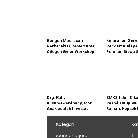
Bangun Madrasah
Kelurahan Ger
Berkarakter, MAN 2 Kota
Perkuat Budaya 
Cilegon Gelar Workshop
Puluhan Siswa 
Kurikulum Berbasis Cinta
Antusias Ikuti 
Membaca Bers
Untirta
Drg. Rully
SMKS 1 Juli Cik
Kusumawardhany, MM:
Resmi Tutup MP
Anak adalah Investasi
Ramah, Kepsek 
Berharga bagi Keluarga
Siswa Baru Cep
dan Bangsa
Beradaptasi da
Kategori
Ka
Berprestasi
Mancanegara
TNI