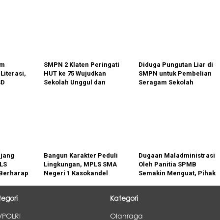
em
SMPN 2 Klaten Peringati
Diduga Pungutan Liar di
Literasi,
HUT ke 75 Wujudkan
SMPN untuk Pembelian
SD
Sekolah Unggul dan
Seragam Sekolah
Program
Terdepan
semakin Marak, Orang
ama KKM
Tua Resah
ajang
Bangun Karakter Peduli
Dugaan Maladministrasi
LS
Lingkungan, MPLS SMA
Oleh Panitia SPMB
Berharap
Negeri 1 Kasokandel
Semakin Menguat, Pihak
at
Bersihkan Lingkungan di
KCD Pendidikan Wilayah
n
Area Sekolah dan
VI Masih Bungkam
tegori
Kategori
Sekitarnya
/POLRI
Olahraga