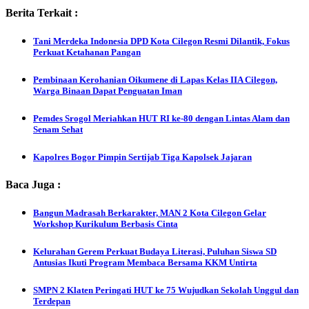
Berita Terkait :
Tani Merdeka Indonesia DPD Kota Cilegon Resmi Dilantik, Fokus
Perkuat Ketahanan Pangan
Pembinaan Kerohanian Oikumene di Lapas Kelas IIA Cilegon,
Warga Binaan Dapat Penguatan Iman
Pemdes Srogol Meriahkan HUT RI ke-80 dengan Lintas Alam dan
Senam Sehat
Kapolres Bogor Pimpin Sertijab Tiga Kapolsek Jajaran
Baca Juga :
Bangun Madrasah Berkarakter, MAN 2 Kota Cilegon Gelar
Workshop Kurikulum Berbasis Cinta
Kelurahan Gerem Perkuat Budaya Literasi, Puluhan Siswa SD
Antusias Ikuti Program Membaca Bersama KKM Untirta
SMPN 2 Klaten Peringati HUT ke 75 Wujudkan Sekolah Unggul dan
Terdepan