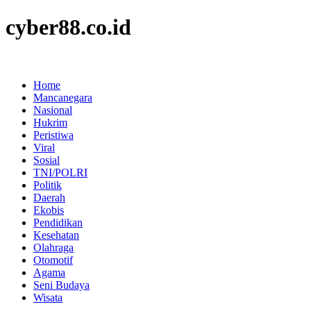
cyber88.co.id
Home
Mancanegara
Nasional
Hukrim
Peristiwa
Viral
Sosial
TNI/POLRI
Politik
Daerah
Ekobis
Pendidikan
Kesehatan
Olahraga
Otomotif
Agama
Seni Budaya
Wisata