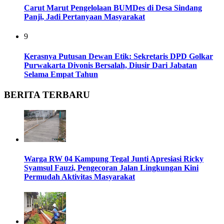
Carut Marut Pengelolaan BUMDes di Desa Sindang
Panji, Jadi Pertanyaan Masyarakat
9
Kerasnya Putusan Dewan Etik: Sekretaris DPD Golkar
Purwakarta Divonis Bersalah, Diusir Dari Jabatan
Selama Empat Tahun
BERITA TERBARU
Warga RW 04 Kampung Tegal Junti Apresiasi Ricky
Syamsul Fauzi, Pengecoran Jalan Lingkungan Kini
Permudah Aktivitas Masyarakat