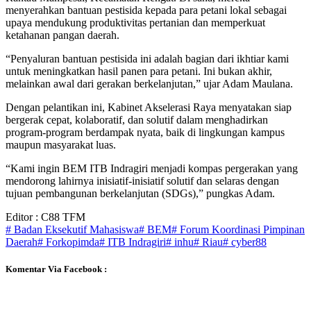
menyerahkan bantuan pestisida kepada para petani lokal sebagai
upaya mendukung produktivitas pertanian dan memperkuat
ketahanan pangan daerah.
“Penyaluran bantuan pestisida ini adalah bagian dari ikhtiar kami
untuk meningkatkan hasil panen para petani. Ini bukan akhir,
melainkan awal dari gerakan berkelanjutan,” ujar Adam Maulana.
Dengan pelantikan ini, Kabinet Akselerasi Raya menyatakan siap
bergerak cepat, kolaboratif, dan solutif dalam menghadirkan
program-program berdampak nyata, baik di lingkungan kampus
maupun masyarakat luas.
“Kami ingin BEM ITB Indragiri menjadi kompas pergerakan yang
mendorong lahirnya inisiatif-inisiatif solutif dan selaras dengan
tujuan pembangunan berkelanjutan (SDGs),” pungkas Adam.
Editor : C88 TFM
# Badan Eksekutif Mahasiswa
# BEM
# Forum Koordinasi Pimpinan
Daerah
# Forkopimda
# ITB Indragiri
# inhu
# Riau
# cyber88
Komentar Via Facebook :