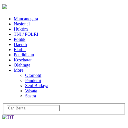
Mancanegara
Nasional
Hukrim
TNI / POLRI
Politik
Daerah
Ekobis
Pendidikan
Kesehatan
Olahraga
More
Otomotif
Pandemi
Seni Budaya
Wisata
Sastra