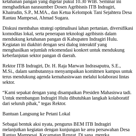
ketahanan pangan yang digelar pukul 10.30 WIB. Seminar ini
menghadirkan narasumber Dosen Agribisnis ITB Indragiri,
Khairudin, S.P., M.MA., dan Ketua Kelompok Tani Sejahtera Desa
Rantau Mampesai, Ahmad Sugara.
Diskusi membahas strategi optimalisasi lahan pertanian, diversifikasi
komoditas lokal, serta penerapan teknologi agribisnis dalam
mendukung ketahanan pangan di Kabupaten Indragiri Hulu.
Kegiatan ini diakhiri dengan sesi dialog interaktif yang
menghasilkan sejumlah rekomendasi konkret untuk mendukung
keberlanjutan sektor pangan di daerah.
Rektor ITB Indragiri, Dr. H. Raja Marwan Indrasaputra, S.E.,
M.Si., dalam sambutannya menyampaikan komitmen kampus untuk
terus mendukung agenda kemahasiswaan melalui kolaborasi lintas
sektor.
“Kami sepakat dengan yang disampaikan Presiden Mahasiswa tadi.
Untuk membangun Indragiri Hulu dibutuhkan langkah kolaboratif
dari seluruh pihak,” tegas Rektor.
Bantuan Langsung ke Petani Lokal
Sebagai bentuk aksi nyata, pengurus BEM ITB Indragiri
melanjutkan kegiatan dengan kunjungan ke area persawahan Desa
Rantau Mampesai, Kecamatan Rengat. Di sana, mereka