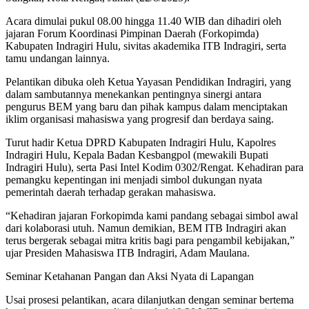
Acara dimulai pukul 08.00 hingga 11.40 WIB dan dihadiri oleh
jajaran Forum Koordinasi Pimpinan Daerah (Forkopimda)
Kabupaten Indragiri Hulu, sivitas akademika ITB Indragiri, serta
tamu undangan lainnya.
Pelantikan dibuka oleh Ketua Yayasan Pendidikan Indragiri, yang
dalam sambutannya menekankan pentingnya sinergi antara
pengurus BEM yang baru dan pihak kampus dalam menciptakan
iklim organisasi mahasiswa yang progresif dan berdaya saing.
Turut hadir Ketua DPRD Kabupaten Indragiri Hulu, Kapolres
Indragiri Hulu, Kepala Badan Kesbangpol (mewakili Bupati
Indragiri Hulu), serta Pasi Intel Kodim 0302/Rengat. Kehadiran para
pemangku kepentingan ini menjadi simbol dukungan nyata
pemerintah daerah terhadap gerakan mahasiswa.
“Kehadiran jajaran Forkopimda kami pandang sebagai simbol awal
dari kolaborasi utuh. Namun demikian, BEM ITB Indragiri akan
terus bergerak sebagai mitra kritis bagi para pengambil kebijakan,”
ujar Presiden Mahasiswa ITB Indragiri, Adam Maulana.
Seminar Ketahanan Pangan dan Aksi Nyata di Lapangan
Usai prosesi pelantikan, acara dilanjutkan dengan seminar bertema