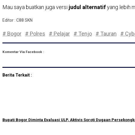
Mau saya buatkan juga versi
judul alternatif
yang lebih m
Editor : C88 SKN
# Bogor
# Polres
# Pelajar
# Tenjo
# Tauran
# Cyb
Komentar Via Facebook :
Berita Terkait :
Bupati Bogor Diminta Evaluasi ULP, Aktivis Soroti Dugaan Persekong