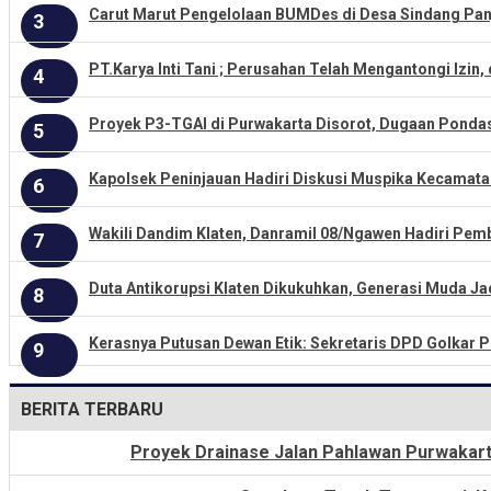
Carut Marut Pengelolaan BUMDes di Desa Sindang Panj
3
PT.Karya Inti Tani ; Perusahan Telah Mengantongi Izi
4
Proyek P3-TGAI di Purwakarta Disorot, Dugaan Pondas
5
Kapolsek Peninjauan Hadiri Diskusi Muspika Kecamat
6
Wakili Dandim Klaten, Danramil 08/Ngawen Hadiri P
7
Duta Antikorupsi Klaten Dikukuhkan, Generasi Muda Ja
8
Kerasnya Putusan Dewan Etik: Sekretaris DPD Golkar P
9
BERITA TERBARU
Proyek Drainase Jalan Pahlawan Purwakarta