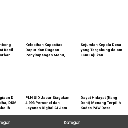
ombong
Kelebihan Kapasitas
Sejumlah Kepala Desa
at Kecil
Dapur dan Dugaan
yang Tergabung dalam
Korban
Penyimpangan Menu,
FKKD Ajukan
Program MBG di
Tuntutan Perubahan
Teluknaga Dievaluasi
Skema Bonus dari Star
Energy Geothermal Salak
giaan Di
PLN UID Jabar Siagakan
Dayat Hidayat (Kang
Adha, DKM
4.993 Personel dan
Deni) Menang Terpilih
belih
Layanan Digital 24 Jam
Kades PAW Desa
Selama Idul Adha dan
Cikajang
Waisak 2026
tegori
Kategori