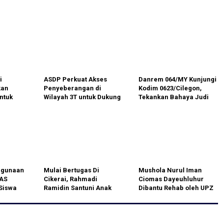
i
ASDP Perkuat Akses
Danrem 064/MY Kunjungi
kan
Penyeberangan di
Kodim 0623/Cilegon,
ntuk
Wilayah 3T untuk Dukung
Tekankan Bahaya Judi
adah
Pengentasan Kemiskinan
Online dan Pentingnya
Disiplin Prajurit
hgunaan
Mulai Bertugas Di
Mushola Nurul Iman
AS
Cikerai, Rahmadi
Ciomas Dayeuhluhur
Siswa
Ramidin Santuni Anak
Dibantu Rehab oleh UPZ
ang
Yatim
Kemenag Cilacap