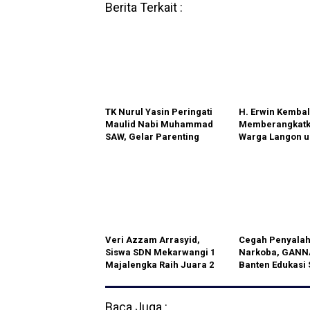
Berita Terkait :
TK Nurul Yasin Peringati
H. Erwin Kembal
Maulid Nabi Muhammad
Memberangkat
SAW, Gelar Parenting
Warga Langon u
Bersama Orang Tua
Menunaikan Ib
Murid
Umroh
Veri Azzam Arrasyid,
Cegah Penyala
Siswa SDN Mekarwangi 1
Narkoba, GANN
Majalengka Raih Juara 2
Banten Edukasi 
OSN Tingkat Nasional
SMAM 25 Pamul
Baca Juga :