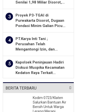
Senilai 1,98 Miliar Disorot,
Warga Minta Kualitas
Pekerjaan Diawasi Ketat
Proyek P3-TGAI di
3
Purwakarta Disorot, Dugaan
Pondasi Minim Galian Picu
Pertanyaan Besar soal
Pengawasan
PT.Karya Inti Tani ;
4
Perusahan Telah
Mengantongi Izin, dan
Berkomitmen Menjalankan
Aturan Yang Berlaku
Kapolsek Peninjauan Hadiri
5
Diskusi Muspika Kecamatan
Kedaton Raya Terkait
Sengketa Lahan Kelompok
Tani Dengan PT. GNS
BERITA TERBARU
Kodim 0723/Klaten
Salurkan Bantuan Air
Bersih Untuk Warga
Lereng Merapi