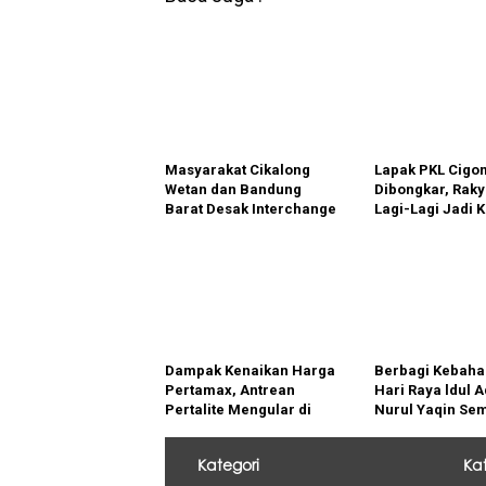
Masyarakat Cikalong
Lapak PKL Cig
Wetan dan Bandung
Dibongkar, Raky
Barat Desak Interchange
Lagi-Lagi Jadi 
Tol Segera Dibuka
Penataan
Dampak Kenaikan Harga
Berbagi Kebaha
Pertamax, Antrean
Hari Raya ldul 
Pertalite Mengular di
Nurul Yaqin Sem
SPBU Belang Wetan
Hewan Qurban
Klaten
Kategori
Ka