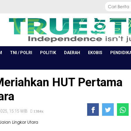
M
TNI / POLRI
POLITIK
DAERAH
EKOBIS
PENDIDIK
Meriahkan HUT Pertama
ara
2025, 15:15 WIB
1384x