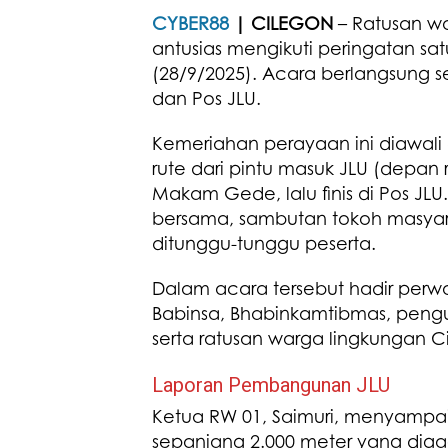
CYBER88
| CILEGON
– Ratusan w
antusias mengikuti peringatan sa
(28/9/2025). Acara berlangsung s
dan Pos JLU.
Kemeriahan perayaan ini diawal
rute dari pintu masuk JLU (depan
Makam Gede, lalu finis di Pos JL
bersama, sambutan tokoh masyar
ditunggu-tunggu peserta.
Dalam acara tersebut hadir per
Babinsa, Bhabinkamtibmas, pengur
serta ratusan warga lingkungan C
Laporan Pembangunan JLU
Ketua RW 01, Saimuri, menyamp
sepanjang 2.000 meter yang dig