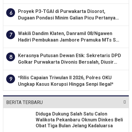
Lahan Kelompok Tani Dengan PT. GNS
Proyek P3-TGAI di Purwakarta Disorot,
6
Dugaan Pondasi Minim Galian Picu Pertanyaan
Besar soal Pengawasan
Wakili Dandim Klaten, Danramil 08/Ngawen
7
Hadiri Pembukaan Jambore Pramuka MTs Se-
Jawa Tengah 2026
Kerasnya Putusan Dewan Etik: Sekretaris DPD
8
Golkar Purwakarta Divonis Bersalah, Diusir
Dari Jabatan Selama Empat Tahun
*Rilis Capaian Triwulan II 2026, Polres OKU
9
Ungkap Kasus Korupsi Hingga Senpi Ilegal*
BERITA TERBARU
Diduga Dukung Salah Satu Calon
Walikota Pekanbaru Oknum Dinkes Beli
Obat Tiga Bulan Jelang Kadaluarsa