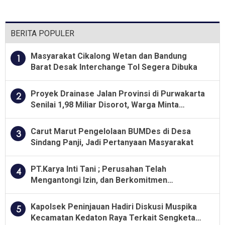
Pangan
Teladani Soeharto
BERITA POPULER
Masyarakat Cikalong Wetan dan Bandung
1
Barat Desak Interchange Tol Segera Dibuka
Proyek Drainase Jalan Provinsi di Purwakarta
2
Senilai 1,98 Miliar Disorot, Warga Minta
Kualitas Pekerjaan Diawasi Ketat
Carut Marut Pengelolaan BUMDes di Desa
3
Sindang Panji, Jadi Pertanyaan Masyarakat
PT.Karya Inti Tani ; Perusahan Telah
4
Mengantongi Izin, dan Berkomitmen
Menjalankan Aturan Yang Berlaku
Kapolsek Peninjauan Hadiri Diskusi Muspika
5
Kecamatan Kedaton Raya Terkait Sengketa