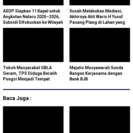
ASDP Siapkan 11 Kapal untuk
Susah Melakukan Mediasi,
Angkutan Nataru 2025–2026,
Akhirnya Ahli Waris H Yusuf
Subsidi Difokuskan ke Wilayah
Pasang Plang di Lahan yang
Terpencil Maluku KH PK
Dikuasai Ahli Waris H.AP
Tokoh Masyarakat GBLA
Majelis Musyawarah Sunda
Geram, TPS Diduga Beralih
Bangun Kerjasama dengan
Pungsi Menjadi Tempat
Bank BJB
Budidaya Magot
Baca Juga :