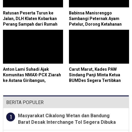
Ratusan Peserta Turun ke
Babinsa Manisrenggo
Jalan, DLH Klaten Kobarkan
Sambangi Peternak Ayam
Perang Sampah dari Rumah
Petelur, Dorong Ketahanan
Pangan
Anton Lami Suhadi Ajak
Carut Marut, Kades PAW
Komunitas NMAX-PCX Ziarah
Sindang Panji Minta Ketua
ke Astana Giribangun,
BUMDes Segera Tertibkan
Teladani Soeharto
Administrasi
BERITA POPULER
Masyarakat Cikalong Wetan dan Bandung
1
Barat Desak Interchange Tol Segera Dibuka