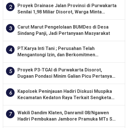
Proyek Drainase Jalan Provinsi di Purwakarta
2
Senilai 1,98 Miliar Disorot, Warga Minta
Kualitas Pekerjaan Diawasi Ketat
Carut Marut Pengelolaan BUMDes di Desa
3
Sindang Panji, Jadi Pertanyaan Masyarakat
PT.Karya Inti Tani ; Perusahan Telah
4
Mengantongi Izin, dan Berkomitmen
Menjalankan Aturan Yang Berlaku
Proyek P3-TGAI di Purwakarta Disorot,
5
Dugaan Pondasi Minim Galian Picu Pertanyaan
Besar soal Pengawasan
Kapolsek Peninjauan Hadiri Diskusi Muspika
6
Kecamatan Kedaton Raya Terkait Sengketa
Lahan Kelompok Tani Dengan PT. GNS
Wakili Dandim Klaten, Danramil 08/Ngawen
7
Hadiri Pembukaan Jambore Pramuka MTs Se-
Jawa Tengah 2026