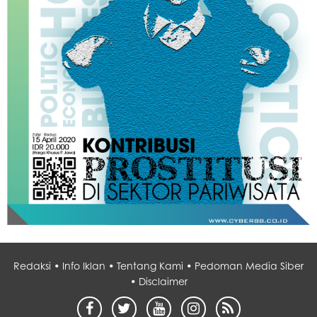
Redaksi •
Info Iklan •
Tentang Kami •
Pedoman Media Siber
•
Disclaimer