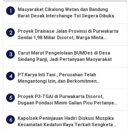
Masyarakat Cikalong Wetan dan Bandung
1
Barat Desak Interchange Tol Segera Dibuka
Proyek Drainase Jalan Provinsi di Purwakarta
2
Senilai 1,98 Miliar Disorot, Warga Minta
Kualitas Pekerjaan Diawasi Ketat
Carut Marut Pengelolaan BUMDes di Desa
3
Sindang Panji, Jadi Pertanyaan Masyarakat
PT.Karya Inti Tani ; Perusahan Telah
4
Mengantongi Izin, dan Berkomitmen
Menjalankan Aturan Yang Berlaku
Proyek P3-TGAI di Purwakarta Disorot,
5
Dugaan Pondasi Minim Galian Picu Pertanyaan
Besar soal Pengawasan
Kapolsek Peninjauan Hadiri Diskusi Muspika
6
Kecamatan Kedaton Raya Terkait Sengketa