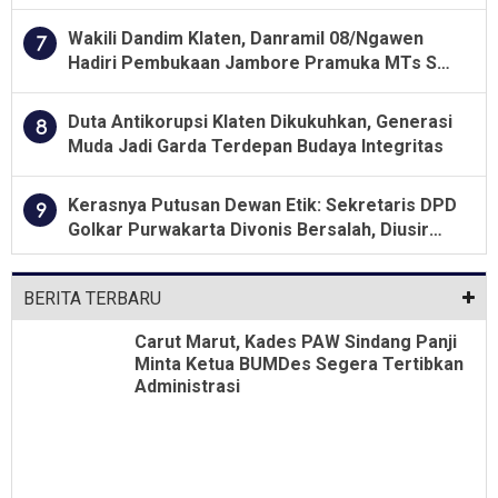
Lahan Kelompok Tani Dengan PT. GNS
Wakili Dandim Klaten, Danramil 08/Ngawen
7
Hadiri Pembukaan Jambore Pramuka MTs Se-
Jawa Tengah 2026
Duta Antikorupsi Klaten Dikukuhkan, Generasi
8
Muda Jadi Garda Terdepan Budaya Integritas
Kerasnya Putusan Dewan Etik: Sekretaris DPD
9
Golkar Purwakarta Divonis Bersalah, Diusir
Dari Jabatan Selama Empat Tahun
BERITA TERBARU
Carut Marut, Kades PAW Sindang Panji
Minta Ketua BUMDes Segera Tertibkan
Administrasi