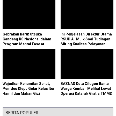
Gebrakan Baru! Otsuka
Ini Penjelasan Direktur Utama
Gandeng RS Nasional dalam
RSUD Al-Mulk Soal Tudingan
Program Mental Ease at
Miring Kualitas Pelayanan
Workplaces
Rumah Sakit
Wujudkan Kehamilan Sehat,
BAZNAS Kota Cilegon Bantu
Pemdes Klepu Gelar Kelas Ibu
Warga Kembali Melihat Lewat
Hamil dan Makan Gizi
Operasi Katarak Gratis TMMD
Bersama
ke-128
BERITA POPULER