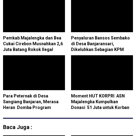
Pemkab Majalengka dan Bea
Penyaluran Bansos Sembako
Cukai Cirebon Musnahkan 2,6
di Desa Banjaransari,
Juta Batang Rokok Ilegal
Dikeluhkan Sebagian KPM
Para Peternak di Desa
Moment HUT KORPRI ASN
Sangiang Banjaran, Merasa
Majalengka Kumpulkan
Heran Domba Program
Donasi 51 Juta untuk Korban
Ketahanan Pangan yang Sudah
Bencana Alam Aceh dan
Didistribusikan Diambil Lagi
Sumatera.
oleh Pemdes
Baca Juga :