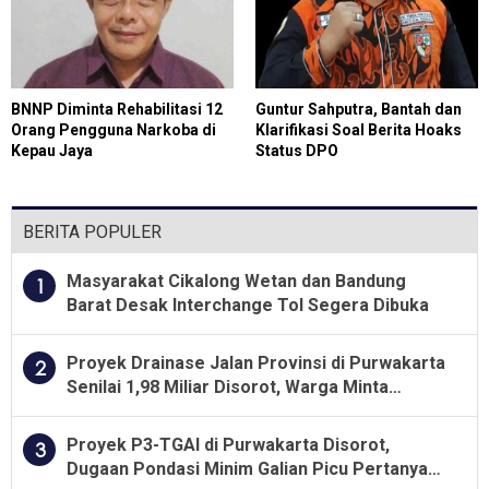
Deli Serdang
BNNP Diminta Rehabilitasi 12
Guntur Sahputra, Bantah dan
Orang Pengguna Narkoba di
Klarifikasi Soal Berita Hoaks
Kepau Jaya
Status DPO
BERITA POPULER
Masyarakat Cikalong Wetan dan Bandung
1
Barat Desak Interchange Tol Segera Dibuka
Proyek Drainase Jalan Provinsi di Purwakarta
2
Senilai 1,98 Miliar Disorot, Warga Minta
Kualitas Pekerjaan Diawasi Ketat
Proyek P3-TGAI di Purwakarta Disorot,
3
Dugaan Pondasi Minim Galian Picu Pertanyaan