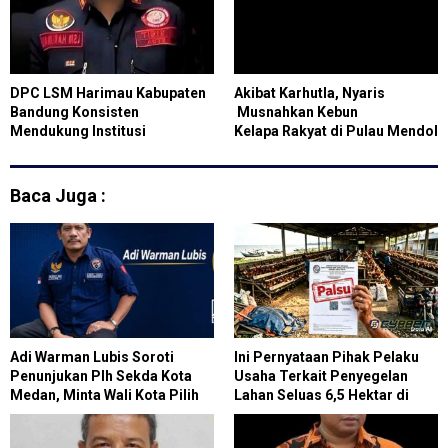
DPC LSM Harimau Kabupaten
Akibat Karhutla, Nyaris
Bandung Konsisten
Musnahkan Kebun
Mendukung Institusi
Kelapa Rakyat di Pulau Mendol
Kepolisian Berada di Bawah
Presiden
Baca Juga :
Adi Warman Lubis Soroti
Ini Pernyataan Pihak Pelaku
Penunjukan Plh Sekda Kota
Usaha Terkait Penyegelan
Medan, Minta Wali Kota Pilih
Lahan Seluas 6,5 Hektar di
Figur yang Tepat
Paluh Sibaji Pantai
LabuOleh Satpol PP Kabupaten