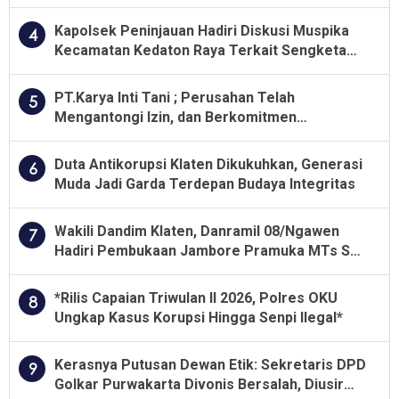
Besar soal Pengawasan
Kapolsek Peninjauan Hadiri Diskusi Muspika
4
Kecamatan Kedaton Raya Terkait Sengketa
Lahan Kelompok Tani Dengan PT. GNS
PT.Karya Inti Tani ; Perusahan Telah
5
Mengantongi Izin, dan Berkomitmen
Menjalankan Aturan Yang Berlaku
Duta Antikorupsi Klaten Dikukuhkan, Generasi
6
Muda Jadi Garda Terdepan Budaya Integritas
Wakili Dandim Klaten, Danramil 08/Ngawen
7
Hadiri Pembukaan Jambore Pramuka MTs Se-
Jawa Tengah 2026
*Rilis Capaian Triwulan II 2026, Polres OKU
8
Ungkap Kasus Korupsi Hingga Senpi Ilegal*
Kerasnya Putusan Dewan Etik: Sekretaris DPD
9
Golkar Purwakarta Divonis Bersalah, Diusir