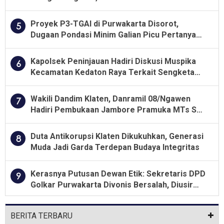
Menjalankan Aturan Yang Berlaku
Proyek P3-TGAI di Purwakarta Disorot,
5
Dugaan Pondasi Minim Galian Picu Pertanyaan
Besar soal Pengawasan
Kapolsek Peninjauan Hadiri Diskusi Muspika
6
Kecamatan Kedaton Raya Terkait Sengketa
Lahan Kelompok Tani Dengan PT. GNS
Wakili Dandim Klaten, Danramil 08/Ngawen
7
Hadiri Pembukaan Jambore Pramuka MTs Se-
Jawa Tengah 2026
Duta Antikorupsi Klaten Dikukuhkan, Generasi
8
Muda Jadi Garda Terdepan Budaya Integritas
Kerasnya Putusan Dewan Etik: Sekretaris DPD
9
Golkar Purwakarta Divonis Bersalah, Diusir
Dari Jabatan Selama Empat Tahun
BERITA TERBARU