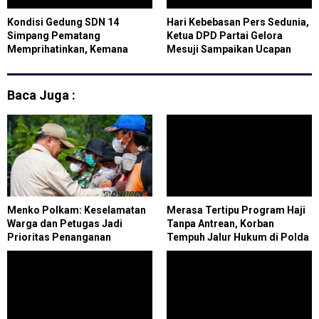
Kondisi Gedung SDN 14
Hari Kebebasan Pers Sedunia,
Simpang Pematang
Ketua DPD Partai Gelora
Memprihatinkan, Kemana
Mesuji Sampaikan Ucapan
Dana BOS Untuk Pemeliharaan
Selamat Kepada Seluruh Insan
Sarana dan Prasarana
Pers di Bumi Ragab Begawe
Sekolah?
Caram
Baca Juga :
Menko Polkam: Keselamatan
Merasa Tertipu Program Haji
Warga dan Petugas Jadi
Tanpa Antrean, Korban
Prioritas Penanganan
Tempuh Jalur Hukum di Polda
Karhutla
Riau