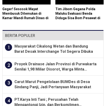
Geger! Sesosok Mayat
Tim Jibom Gegana Polda
Membusuk Ditemukan di
Maluku Evakuasi Benda
Kamar Mandi Rumah Dinas di
Diduga Sisa Bom Pesawat di
Cilegon, Polisi Selidiki
Percetakan Negara Ambon
Identitas Korban
BERITA POPULER
Masyarakat Cikalong Wetan dan Bandung
1
Barat Desak Interchange Tol Segera Dibuka
Proyek Drainase Jalan Provinsi di Purwakarta
2
Senilai 1,98 Miliar Disorot, Warga Minta
Kualitas Pekerjaan Diawasi Ketat
Carut Marut Pengelolaan BUMDes di Desa
3
Sindang Panji, Jadi Pertanyaan Masyarakat
PT.Karya Inti Tani ; Perusahan Telah
4
Mengantongi Izin, dan Berkomitmen