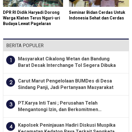
DPR RI Didik Haryadi Dorong
Seminar Bidan Cerdas Untuk
Warga Klaten Terus Nguri-uri
Indonesia Sehat dan Cerdas
Budaya Lewat Pagelaran
Wayang
BERITA POPULER
Masyarakat Cikalong Wetan dan Bandung
1
Barat Desak Interchange Tol Segera Dibuka
Carut Marut Pengelolaan BUMDes di Desa
2
Sindang Panji, Jadi Pertanyaan Masyarakat
PT.Karya Inti Tani ; Perusahan Telah
3
Mengantongi Izin, dan Berkomitmen
Menjalankan Aturan Yang Berlaku
Kapolsek Peninjauan Hadiri Diskusi Muspika
4
Kecamatan Kedaton Raya Terkait Sengketa