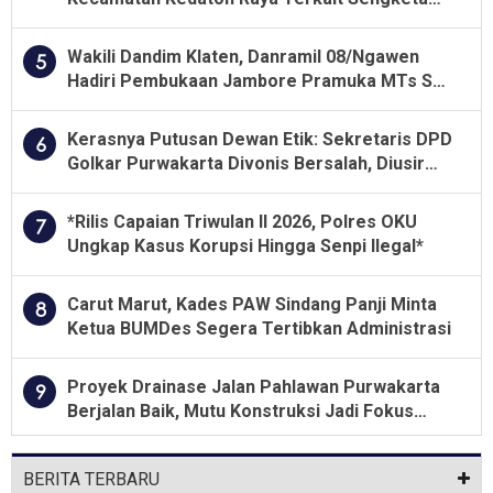
Lahan Kelompok Tani Dengan PT. GNS
Wakili Dandim Klaten, Danramil 08/Ngawen
5
Hadiri Pembukaan Jambore Pramuka MTs Se-
Jawa Tengah 2026
Kerasnya Putusan Dewan Etik: Sekretaris DPD
6
Golkar Purwakarta Divonis Bersalah, Diusir
Dari Jabatan Selama Empat Tahun
*Rilis Capaian Triwulan II 2026, Polres OKU
7
Ungkap Kasus Korupsi Hingga Senpi Ilegal*
Carut Marut, Kades PAW Sindang Panji Minta
8
Ketua BUMDes Segera Tertibkan Administrasi
Proyek Drainase Jalan Pahlawan Purwakarta
9
Berjalan Baik, Mutu Konstruksi Jadi Fokus
Utama
BERITA TERBARU