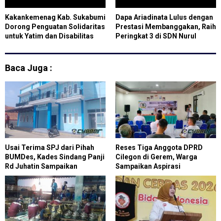
Kakankemenag Kab. Sukabumi
Dapa Ariadinata Lulus dengan
Dorong Penguatan Solidaritas
Prestasi Membanggakan, Raih
untuk Yatim dan Disabilitas
Peringkat 3 di SDN Nurul
Palah Benteng
Baca Juga :
Usai Terima SPJ dari Pihah
Reses Tiga Anggota DPRD
BUMDes, Kades Sindang Panji
Cilegon di Gerem, Warga
Rd Juhatin Sampaikan
Sampaikan Aspirasi
Penjelasan
Infrastruktur hingga
Pemberdayaan