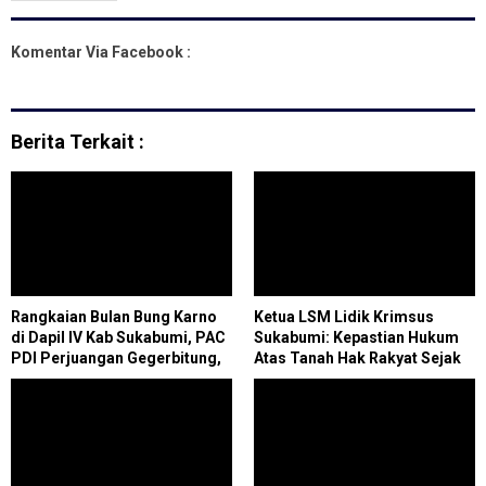
Komentar Via Facebook :
Berita Terkait :
Rangkaian Bulan Bung Karno
Ketua LSM Lidik Krimsus
di Dapil IV Kab Sukabumi, PAC
Sukabumi: Kepastian Hukum
PDI Perjuangan Gegerbitung,
Atas Tanah Hak Rakyat Sejak
Tebar Benih Ikan, Tanam
24 Februari 1988 Oleh Bupati
Pohon, Hingga Bagikan SK
Ragam Santika Sampai Bupati
Kepengurusan
Asep Jafar, Ternyata Tidak
Pernah Diurus