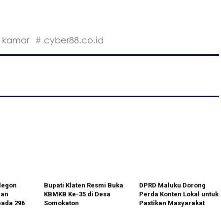
4 kamar
# cyber88.co.id
legon
Bupati Klaten Resmi Buka
DPRD Maluku Dorong
nan
KBMKB Ke-35 di Desa
Perda Konten Lokal untuk
pada 296
Somokaton
Pastikan Masyarakat
ah,
Dapat Peran Strategis di
 Zakat
Blok Masela