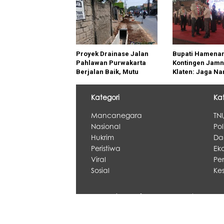
Proyek Drainase Jalan
Bupati Hamenan
Pahlawan Purwakarta
Kontingen Jamna
Berjalan Baik, Mutu
Klaten: Jaga Na
Konstruksi Jadi Fokus
Daerah dan Tun
Utama
Karakter Pramu
Kategori
Ka
Mancanegara
TNI
Nasional
Pol
Hukrim
Da
Peristiwa
Eko
Viral
Pe
Sosial
Ke
Redaksi •
Info Iklan •
Tentang K
Disclaimer