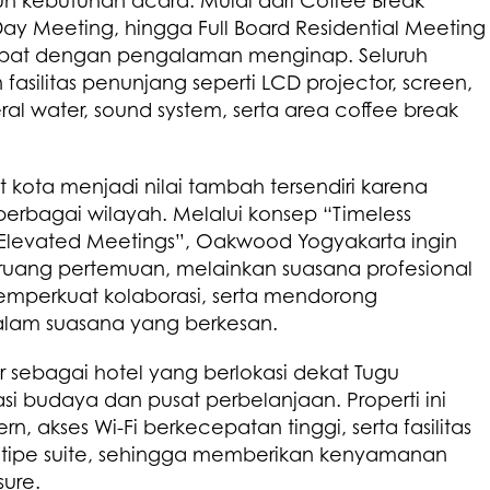
n kebutuhan acara. Mulai dari Coffee Break
Day Meeting, hingga Full Board Residential Meeting
apat dengan pengalaman menginap. Seluruh
fasilitas penunjang seperti LCD projector, screen,
neral water, sound system, serta area coffee break
at kota menjadi nilai tambah tersendiri karena
erbagai wilayah. Melalui konsep “Timeless
Elevated Meetings”, Oakwood Yogyakarta ingin
 ruang pertemuan, melainkan suasana profesional
emperkuat kolaborasi, serta mendorong
dalam suasana yang berkesan.
 sebagai hotel yang berlokasi dekat Tugu
si budaya dan pusat perbelanjaan. Properti ini
, akses Wi-Fi berkecepatan tinggi, serta fasilitas
 tipe suite, sehingga memberikan kenyamanan
sure.