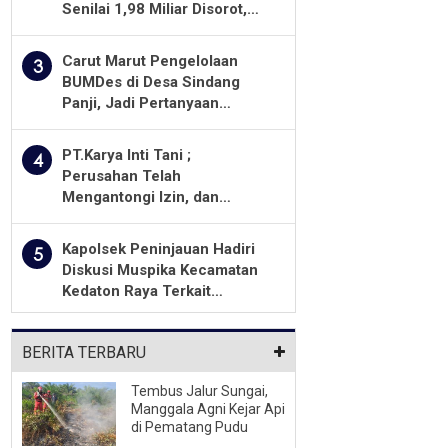
Senilai 1,98 Miliar Disorot,
Warga Minta Kualitas
Pekerjaan Diawasi Ketat
Carut Marut Pengelolaan
3
BUMDes di Desa Sindang
Panji, Jadi Pertanyaan
Masyarakat
PT.Karya Inti Tani ;
4
Perusahan Telah
Mengantongi Izin, dan
Berkomitmen Menjalankan
Aturan Yang Berlaku
Kapolsek Peninjauan Hadiri
5
Diskusi Muspika Kecamatan
Kedaton Raya Terkait
Sengketa Lahan Kelompok
Tani Dengan PT. GNS
BERITA TERBARU
Tembus Jalur Sungai,
Manggala Agni Kejar Api
di Pematang Pudu