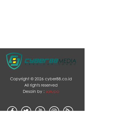
Copyright ©
2026 cyber88.co.id
All rights reserved
Desain by :
sarupo