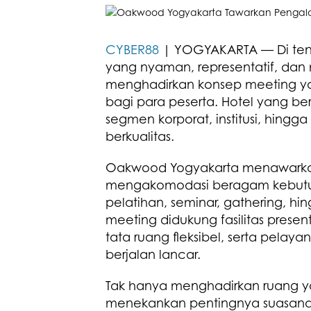
CYBER88
| YOGYAKARTA — Di ten
yang nyaman, representatif, da
menghadirkan konsep meeting y
bagi para peserta. Hotel yang be
segmen korporat, institusi, hin
berkualitas.
Oakwood Yogyakarta menawarkan
mengakomodasi beragam kebutuha
pelatihan, seminar, gathering, hi
meeting didukung fasilitas presen
tata ruang fleksibel, serta pela
berjalan lancar.
Tak hanya menghadirkan ruang y
menekankan pentingnya suasana 