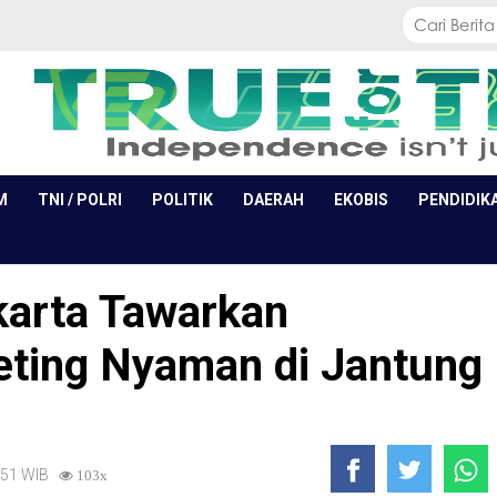
M
TNI / POLRI
POLITIK
DAERAH
EKOBIS
PENDIDIK
arta Tawarkan
ting Nyaman di Jantung
9:51 WIB
103x