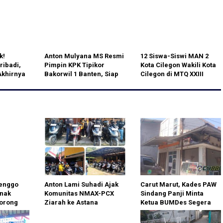
lri dan
k!
Anton Mulyana MS Resmi
12 Siswa-Siswi MAN 2
ribadi,
Pimpin KPK Tipikor
Kota Cilegon Wakili Kota
Akhirnya
Bakorwil 1 Banten, Siap
Cilegon di MTQ XXIII
Perkuat Pengawasan dan
Banten 2026, Kepala
Pendampingan Hukum
Madrasah: Mohon Doa
Masyarakat
enggo
Anton Lami Suhadi Ajak
Carut Marut, Kades PAW
nak
Komunitas NMAX-PCX
Sindang Panji Minta
Dorong
Ziarah ke Astana
Ketua BUMDes Segera
gan
Giribangun, Teladani
Tertibkan Administrasi
Soeharto