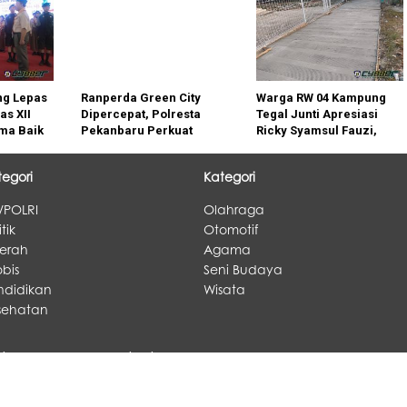
g Lepas
Ranperda Green City
Warga RW 04 Kampung
s XII
Dipercepat, Polresta
Tegal Junti Apresiasi
ma Baik
Pekanbaru Perkuat
Ricky Syamsul Fauzi,
jukkan
Kolaborasi Wujudkan
Pengecoran Jalan
ka
Kota Hijau
Lingkungan Kini
tegori
Kategori
Permudah Aktivitas
Masyarakat
/POLRI
Olahraga
itik
Otomotif
erah
Agama
bis
Seni Budaya
ndidikan
Wisata
sehatan
ami •
Pedoman Media Siber •