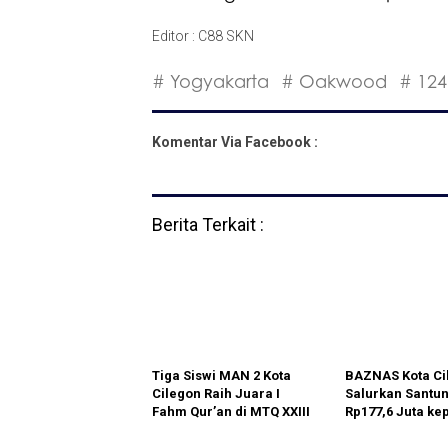
Editor : C88 SKN
# Yogyakarta
# Oakwood
# 12
Komentar Via Facebook :
Berita Terkait :
Tiga Siswi MAN 2 Kota
BAZNAS Kota Ci
Cilegon Raih Juara I
Salurkan Santu
Fahm Qur’an di MTQ XXIII
Rp177,6 Juta ke
Banten, Kepala
Pemandi Jenaz
Madrasah: Bukti Ikhtiar,
Perkuat Sinergi