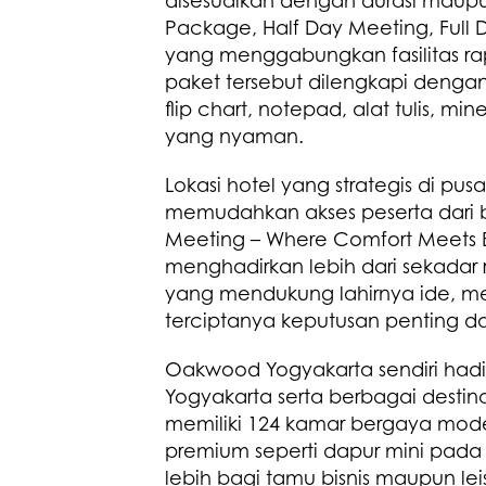
disesuaikan dengan durasi maupu
Package, Half Day Meeting, Full 
yang menggabungkan fasilitas r
paket tersebut dilengkapi dengan 
flip chart, notepad, alat tulis, mi
yang nyaman.
Lokasi hotel yang strategis di pus
memudahkan akses peserta dari b
Meeting – Where Comfort Meets 
menghadirkan lebih dari sekadar
yang mendukung lahirnya ide, m
terciptanya keputusan penting 
Oakwood Yogyakarta sendiri hadir
Yogyakarta serta berbagai destina
memiliki 124 kamar bergaya modern
premium seperti dapur mini pada
lebih bagi tamu bisnis maupun lei