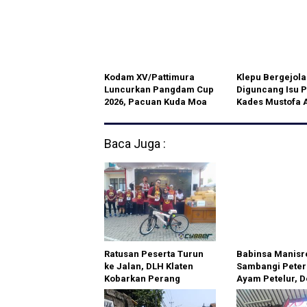
Doa, dan Pembinaan
lewat SK UPZ Po
Berbuah Prestasi
Kodim
Kodam XV/Pattimura
Klepu Bergejola
Luncurkan Pangdam Cup
Diguncang Isu P
2026, Pacuan Kuda Moa
Kades Mustofa 
Didorong Jadi Ikon
Pilih Mundur
Wisata Nasional
Baca Juga :
Ratusan Peserta Turun
Babinsa Manisr
ke Jalan, DLH Klaten
Sambangi Peter
Kobarkan Perang
Ayam Petelur, 
Sampah dari Rumah
Ketahanan Pan