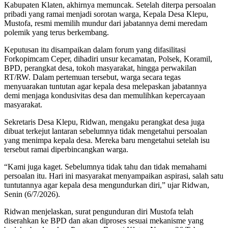
Kabupaten Klaten, akhirnya memuncak. Setelah diterpa persoalan
pribadi yang ramai menjadi sorotan warga, Kepala Desa Klepu,
Mustofa, resmi memilih mundur dari jabatannya demi meredam
polemik yang terus berkembang.
Keputusan itu disampaikan dalam forum yang difasilitasi
Forkopimcam Ceper, dihadiri unsur kecamatan, Polsek, Koramil,
BPD, perangkat desa, tokoh masyarakat, hingga perwakilan
RT/RW. Dalam pertemuan tersebut, warga secara tegas
menyuarakan tuntutan agar kepala desa melepaskan jabatannya
demi menjaga kondusivitas desa dan memulihkan kepercayaan
masyarakat.
Sekretaris Desa Klepu, Ridwan, mengaku perangkat desa juga
dibuat terkejut lantaran sebelumnya tidak mengetahui persoalan
yang menimpa kepala desa. Mereka baru mengetahui setelah isu
tersebut ramai diperbincangkan warga.
“Kami juga kaget. Sebelumnya tidak tahu dan tidak memahami
persoalan itu. Hari ini masyarakat menyampaikan aspirasi, salah satu
tuntutannya agar kepala desa mengundurkan diri,” ujar Ridwan,
Senin (6/7/2026).
Ridwan menjelaskan, surat pengunduran diri Mustofa telah
diserahkan ke BPD dan akan diproses sesuai mekanisme yang