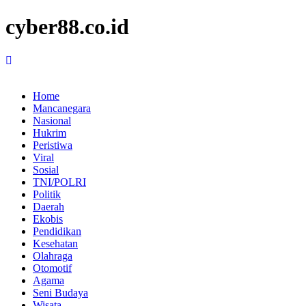
cyber88.co.id
Home
Mancanegara
Nasional
Hukrim
Peristiwa
Viral
Sosial
TNI/POLRI
Politik
Daerah
Ekobis
Pendidikan
Kesehatan
Olahraga
Otomotif
Agama
Seni Budaya
Wisata