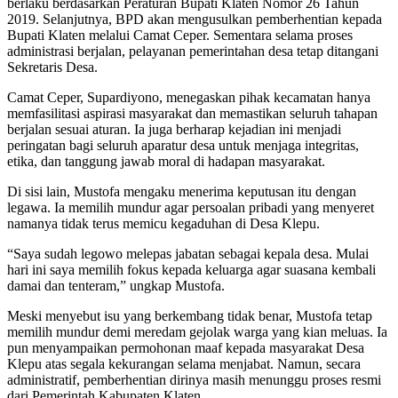
berlaku berdasarkan Peraturan Bupati Klaten Nomor 26 Tahun
2019. Selanjutnya, BPD akan mengusulkan pemberhentian kepada
Bupati Klaten melalui Camat Ceper. Sementara selama proses
administrasi berjalan, pelayanan pemerintahan desa tetap ditangani
Sekretaris Desa.
Camat Ceper, Supardiyono, menegaskan pihak kecamatan hanya
memfasilitasi aspirasi masyarakat dan memastikan seluruh tahapan
berjalan sesuai aturan. Ia juga berharap kejadian ini menjadi
peringatan bagi seluruh aparatur desa untuk menjaga integritas,
etika, dan tanggung jawab moral di hadapan masyarakat.
Di sisi lain, Mustofa mengaku menerima keputusan itu dengan
legawa. Ia memilih mundur agar persoalan pribadi yang menyeret
namanya tidak terus memicu kegaduhan di Desa Klepu.
“Saya sudah legowo melepas jabatan sebagai kepala desa. Mulai
hari ini saya memilih fokus kepada keluarga agar suasana kembali
damai dan tenteram,” ungkap Mustofa.
Meski menyebut isu yang berkembang tidak benar, Mustofa tetap
memilih mundur demi meredam gejolak warga yang kian meluas. Ia
pun menyampaikan permohonan maaf kepada masyarakat Desa
Klepu atas segala kekurangan selama menjabat. Namun, secara
administratif, pemberhentian dirinya masih menunggu proses resmi
dari Pemerintah Kabupaten Klaten.