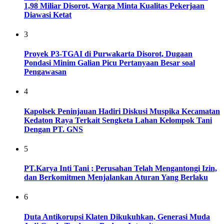
1,98 Miliar Disorot, Warga Minta Kualitas Pekerjaan
Diawasi Ketat
3
Proyek P3-TGAI di Purwakarta Disorot, Dugaan
Pondasi Minim Galian Picu Pertanyaan Besar soal
Pengawasan
4
Kapolsek Peninjauan Hadiri Diskusi Muspika Kecamatan
Kedaton Raya Terkait Sengketa Lahan Kelompok Tani
Dengan PT. GNS
5
PT.Karya Inti Tani ; Perusahan Telah Mengantongi Izin,
dan Berkomitmen Menjalankan Aturan Yang Berlaku
6
Duta Antikorupsi Klaten Dikukuhkan, Generasi Muda