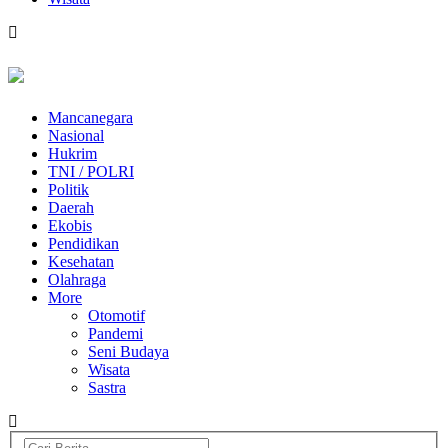
Mancanegara
Nasional
Hukrim
TNI / POLRI
Politik
Daerah
Ekobis
Pendidikan
Kesehatan
Olahraga
More
Otomotif
Pandemi
Seni Budaya
Wisata
Sastra