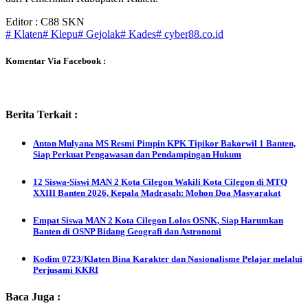
Editor : C88 SKN
# Klaten
# Klepu
# Gejolak
# Kades
# cyber88.co.id
Komentar Via Facebook :
Berita Terkait :
Anton Mulyana MS Resmi Pimpin KPK Tipikor Bakorwil 1 Banten,
Siap Perkuat Pengawasan dan Pendampingan Hukum
12 Siswa-Siswi MAN 2 Kota Cilegon Wakili Kota Cilegon di MTQ
XXIII Banten 2026, Kepala Madrasah: Mohon Doa Masyarakat
Empat Siswa MAN 2 Kota Cilegon Lolos OSNK, Siap Harumkan
Banten di OSNP Bidang Geografi dan Astronomi
Kodim 0723/Klaten Bina Karakter dan Nasionalisme Pelajar melalui
Perjusami KKRI
Baca Juga :