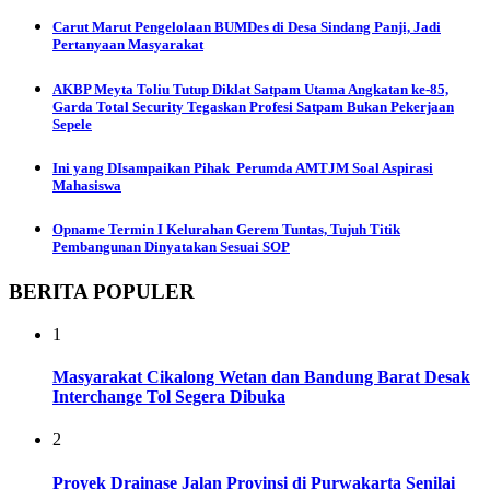
Carut Marut Pengelolaan BUMDes di Desa Sindang Panji, Jadi
Pertanyaan Masyarakat
AKBP Meyta Toliu Tutup Diklat Satpam Utama Angkatan ke-85,
Garda Total Security Tegaskan Profesi Satpam Bukan Pekerjaan
Sepele
Ini yang DIsampaikan Pihak Perumda AMTJM Soal Aspirasi
Mahasiswa
Opname Termin I Kelurahan Gerem Tuntas, Tujuh Titik
Pembangunan Dinyatakan Sesuai SOP
BERITA POPULER
1
Masyarakat Cikalong Wetan dan Bandung Barat Desak
Interchange Tol Segera Dibuka
2
Proyek Drainase Jalan Provinsi di Purwakarta Senilai