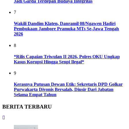
Jadi Garda Terdepan Budaya Integritas
7
Wakili Dandim Klaten, Danramil 08/Ngawen Hadiri
Pembukaan Jambore Pramuka MTs Se-Jawa Tengah
2026
8
*Rilis Capaian Triwulan II 2026, Polres OKU Ungkap
Kasus Korupsi Hingga Senpi Ilegal*
9
Kerasnya Putusan Dewan Etik: Sekretaris DPD Golkar
Purwakarta Divonis Bersalah, Diusir Dari Jabatan
Selama Empat Tahun
BERITA TERBARU