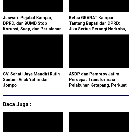
Juswari: Pejabat Kampar,
Ketua GRANAT Kampar
DPRD, dan BUMD Stop
Tantang Bupati dan DPRD:
Korupsi, Suap, dan Perjalanan
Jika Serius Perangi Narkoba,
Dinas Fiktif
Buktikan dengan Tes Urine
Massal Tanpa Pengecualian
CV. Sehati Jaya Mandiri Rutin
ASDP dan Pemprov Jatim
Santuni Anak Yatim dan
Percepat Transformasi
Jompo
Pelabuhan Ketapang, Perkuat
Konektivitas Jawa-Bali
Baca Juga :