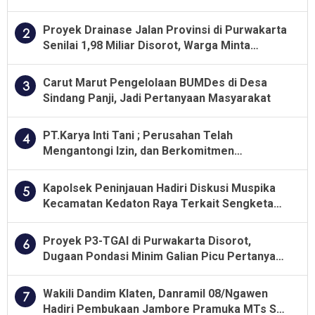
Proyek Drainase Jalan Provinsi di Purwakarta
2
Senilai 1,98 Miliar Disorot, Warga Minta
Kualitas Pekerjaan Diawasi Ketat
Carut Marut Pengelolaan BUMDes di Desa
3
Sindang Panji, Jadi Pertanyaan Masyarakat
PT.Karya Inti Tani ; Perusahan Telah
4
Mengantongi Izin, dan Berkomitmen
Menjalankan Aturan Yang Berlaku
Kapolsek Peninjauan Hadiri Diskusi Muspika
5
Kecamatan Kedaton Raya Terkait Sengketa
Lahan Kelompok Tani Dengan PT. GNS
Proyek P3-TGAI di Purwakarta Disorot,
6
Dugaan Pondasi Minim Galian Picu Pertanyaan
Besar soal Pengawasan
Wakili Dandim Klaten, Danramil 08/Ngawen
7
Hadiri Pembukaan Jambore Pramuka MTs Se-