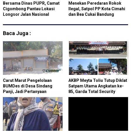
Bersama Dinas PUPR, Camat
Menekan Peredaran Rokok
Cigombong Pantau Lokasi
Ilegal, Satpol PP Kota Cimahi
Longsor Jalan Nasional
dan Bea Cukai Bandung
Samping Jembatan Cisalopa
Lakukan Sosialisasi
Baca Juga :
Carut Marut Pengelolaan
AKBP Meyta Toliu Tutup Diklat
BUMDes di Desa Sindang
Satpam Utama Angkatan ke-
Panji, Jadi Pertanyaan
85, Garda Total Security
Masyarakat
Tegaskan Profesi Satpam
Bukan Pekerjaan Sepele