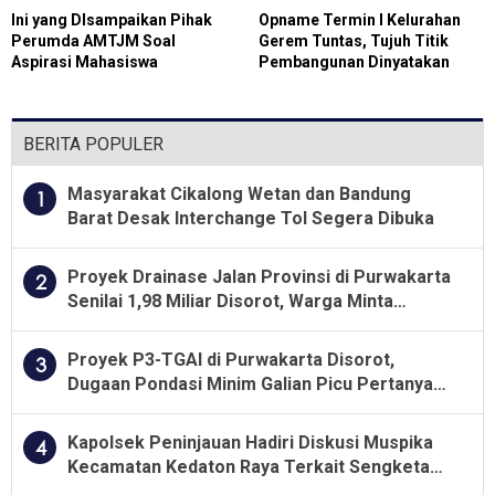
Ini yang DIsampaikan Pihak
Opname Termin I Kelurahan
Perumda AMTJM Soal
Gerem Tuntas, Tujuh Titik
Aspirasi Mahasiswa
Pembangunan Dinyatakan
Sesuai SOP
BERITA POPULER
Masyarakat Cikalong Wetan dan Bandung
1
Barat Desak Interchange Tol Segera Dibuka
Proyek Drainase Jalan Provinsi di Purwakarta
2
Senilai 1,98 Miliar Disorot, Warga Minta
Kualitas Pekerjaan Diawasi Ketat
Proyek P3-TGAI di Purwakarta Disorot,
3
Dugaan Pondasi Minim Galian Picu Pertanyaan
Besar soal Pengawasan
Kapolsek Peninjauan Hadiri Diskusi Muspika
4
Kecamatan Kedaton Raya Terkait Sengketa
Lahan Kelompok Tani Dengan PT. GNS