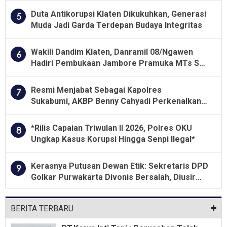
Duta Antikorupsi Klaten Dikukuhkan, Generasi
5
Muda Jadi Garda Terdepan Budaya Integritas
Wakili Dandim Klaten, Danramil 08/Ngawen
6
Hadiri Pembukaan Jambore Pramuka MTs Se-
Jawa Tengah 2026
Resmi Menjabat Sebagai Kapolres
7
Sukabumi, AKBP Benny Cahyadi Perkenalkan
Program Unggulan
*Rilis Capaian Triwulan II 2026, Polres OKU
8
Ungkap Kasus Korupsi Hingga Senpi Ilegal*
Kerasnya Putusan Dewan Etik: Sekretaris DPD
9
Golkar Purwakarta Divonis Bersalah, Diusir
Dari Jabatan Selama Empat Tahun
BERITA TERBARU