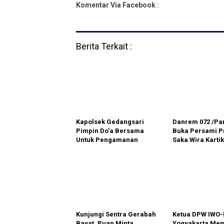
Komentar Via Facebook :
Berita Terkait :
Kapolsek Gedangsari
Danrem 072 /P
Pimpin Do'a Bersama
Buka Persami 
Untuk Pengamanan
Saka Wira Kartik
pemilu 2024
Kunjungi Sentra Gerabah
Ketua DPW IWO-
Bayat, Puan Minta
Yogyakarta Me