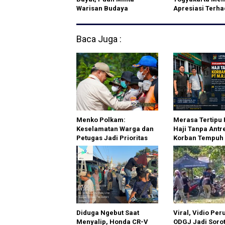
Warisan Budaya
Apresiasi Terh
Dipertahankan
Kejaksaan Nege
Baca Juga :
Menko Polkam:
Merasa Tertipu
Keselamatan Warga dan
Haji Tanpa Antr
Petugas Jadi Prioritas
Korban Tempuh 
Penanganan Karhutla
Hukum di Polda 
Diduga Ngebut Saat
Viral, Vidio Pe
Menyalip, Honda CR-V
ODGJ Jadi Soro