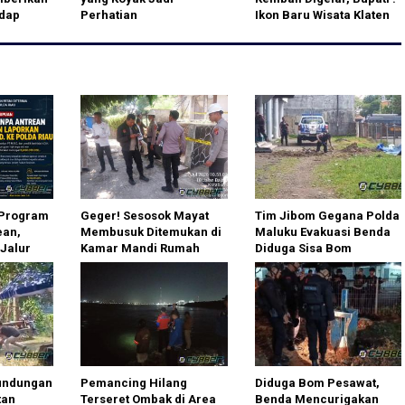
adap
Perhatian
Ikon Baru Wisata Klaten
ri
 Program
Geger! Sesosok Mayat
Tim Jibom Gegana Polda
ean,
Membusuk Ditemukan di
Maluku Evakuasi Benda
Jalur
Kamar Mandi Rumah
Diduga Sisa Bom
Riau
Dinas di Cilegon, Polisi
Pesawat di Percetakan
Selidiki Identitas Korban
Negara Ambon
rundungan
Pemancing Hilang
Diduga Bom Pesawat,
tan
Terseret Ombak di Area
Benda Mencurigakan