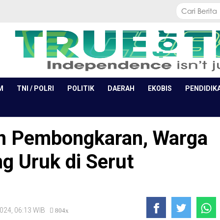
M
TNI / POLRI
POLITIK
DAERAH
EKOBIS
PENDIDIK
n Pembongkaran, Warga
 Uruk di Serut
2024, 06:13 WIB
804x