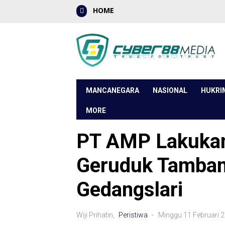
HOME
MANCANEGARA
NASIONAL
HUKRI
MORE
PT AMP Lakuka
Geruduk Tambang
Gedangslari
Wiji Prihatin,
Peristiwa
- Minggu 11 Februari 