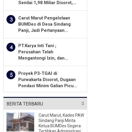
Senilai 1,98 Miliar Disorot,
Warga Minta Kualitas
Pekerjaan Diawasi Ketat
Carut Marut Pengelolaan
3
BUMDes di Desa Sindang
Panji, Jadi Pertanyaan
Masyarakat
PT.Karya Inti Tani ;
4
Perusahan Telah
Mengantongi Izin, dan
Berkomitmen Menjalankan
Aturan Yang Berlaku
Proyek P3-TGAI di
5
Purwakarta Disorot, Dugaan
Pondasi Minim Galian Picu
Pertanyaan Besar soal
Pengawasan
BERITA TERBARU
Carut Marut, Kades PAW
Sindang Panji Minta
Ketua BUMDes Segera
Tertibkan Administrasi