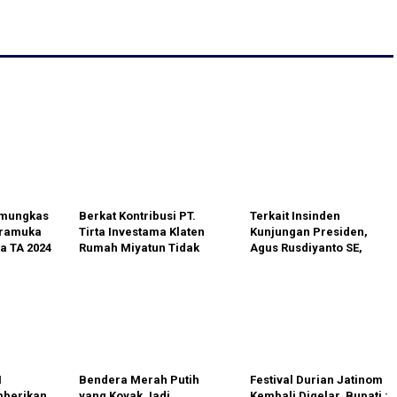
amungkas
Berkat Kontribusi PT.
Terkait Insinden
Pramuka
Tirta Investama Klaten
Kunjungan Presiden,
a TA 2024
Rumah Miyatun Tidak
Agus Rusdiyanto SE,
Gelap Lagi
Sentil Ketua Dewan
Gunungkidul
I
Bendera Merah Putih
Festival Durian Jatinom
mberikan
yang Koyak Jadi
Kembali Digelar, Bupati :