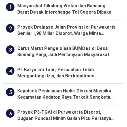
Masyarakat Cikalong Wetan dan Bandung
1
Barat Desak Interchange Tol Segera Dibuka
Proyek Drainase Jalan Provinsi di Purwakarta
2
Senilai 1,98 Miliar Disorot, Warga Minta
Kualitas Pekerjaan Diawasi Ketat
Carut Marut Pengelolaan BUMDes di Desa
3
Sindang Panji, Jadi Pertanyaan Masyarakat
PT.Karya Inti Tani ; Perusahan Telah
4
Mengantongi Izin, dan Berkomitmen
Menjalankan Aturan Yang Berlaku
Kapolsek Peninjauan Hadiri Diskusi Muspika
5
Kecamatan Kedaton Raya Terkait Sengketa
Lahan Kelompok Tani Dengan PT. GNS
Proyek P3-TGAI di Purwakarta Disorot,
6
Dugaan Pondasi Minim Galian Picu Pertanyaan
Besar soal Pengawasan