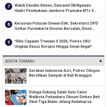
Wakili Dandim Klaten, Danramil 08/Ngawen
7
Hadiri Pembukaan Jambore Pramuka MTs Se-
Jawa Tengah 2026
Kerasnya Putusan Dewan Etik: Sekretaris DPD
8
Golkar Purwakarta Divonis Bersalah, Diusir
Dari Jabatan Selama Empat Tahun
*Rilis Capaian Triwulan II 2026, Polres OKU
9
Ungkap Kasus Korupsi Hingga Senpi Ilegal*
BERITA TERBARU
Gerakan Indonesia Asri, Polres Cilegon
Bersihkan Sampah di Kali Kranggot
Diduga Dukung Salah Satu Calon
Walikota Pekanbaru Oknum Dinkes Beli
Obat Tiga Bulan Jelang Kadaluarsa