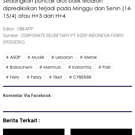
Sedangkan puncak arus balik lebaran
diprediksikan terjadi pada Minggu dan Senin (14-
15/4) atau H+3 dan H+4.
Editor : C88 APP
Sumber : CORPORATE SECRETARY PT ASDP INDONESIA FERRY
(PERSERO)
# ASDP
# Mudik
# Lebaran
# Merak
# Bakauheni
# Menhub
# Korlantas
# Polri
# Ferry
# Ferizy
# Tiket
# CYBER88
Komentar Via Facebook :
Berita Terkait :