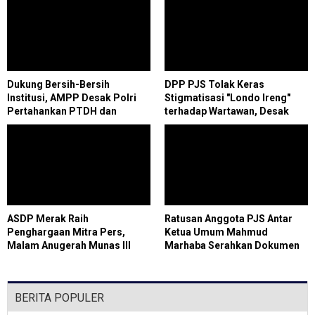
Dukung Bersih-Bersih
DPP PJS Tolak Keras
Institusi, AMPP Desak Polri
Stigmatisasi "Londo Ireng"
Pertahankan PTDH dan
terhadap Wartawan, Desak
Pidanakan Kompol DK
Presiden Prabowo Cabut
Pernyataan dan Sampaikan
Permintaan Maaf
ASDP Merak Raih
Ratusan Anggota PJS Antar
Penghargaan Mitra Pers,
Ketua Umum Mahmud
Malam Anugerah Munas III
Marhaba Serahkan Dokumen
PJS Perkuat Sinergi dan
Konstituen ke Dewan Pers
Kukuhkan Pengurus Daerah
BERITA POPULER