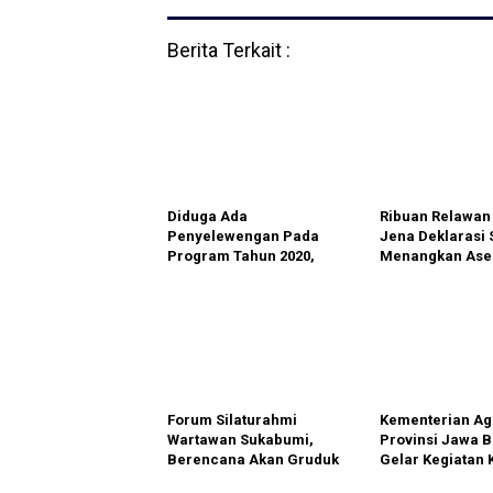
Berita Terkait :
Diduga Ada
Ribuan Relawan
Penyelewengan Pada
Jena Deklarasi 
Program Tahun 2020,
Menangkan Ase
LSM Kompak Audiensi
Jadi Bupati Suk
dengan DLH Kota
Sukabumi
Forum Silaturahmi
Kementerian A
Wartawan Sukabumi,
Provinsi Jawa B
Berencana Akan Gruduk
Gelar Kegiatan
DPRD Kota Sukabumi. Ini
Bakti Harmoni 