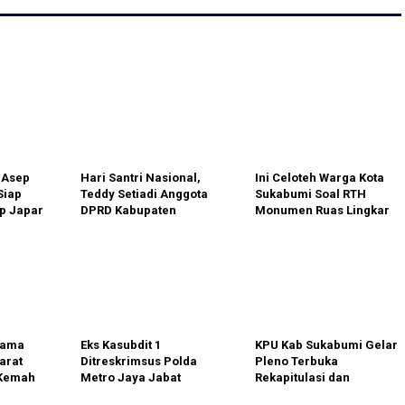
 Asep
Hari Santri Nasional,
Ini Celoteh Warga Kota
Siap
Teddy Setiadi Anggota
Sukabumi Soal RTH
p Japar
DPRD Kabupaten
Monumen Ruas Lingkar
abumi
Sukabumi Mengingatkan
Baros – Pembangunan
Pentingnya Peran Santri
yang Dinilai Alih Fungsi
Dalam Sejarah
Perjuangan Bangsa
gama
Eks Kasubdit 1
KPU Kab Sukabumi Gelar
arat
Ditreskrimsus Polda
Pleno Terbuka
 Kemah
Metro Jaya Jabat
Rekapitulasi dan
Beragama
Kapolres Sukabumi
Penetapan DPS