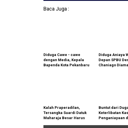
Penyebabnya
III tahun 2024
Baca Juga :
Diduga Cawe - cawe
Diduga Aniaya W
dengan Media, Kepala
Depan SPBU Den
Bapenda Kota Pekanbaru
Chaniago Diam
Disorot Aktivis
Polsek Medan A
Kalah Praperadilan,
Buntut dari Dug
Tersangka Suardi Datuk
Keterlibatan Ka
Maharaja Besar Harus
Penganiayaan d
Ditahan
Balaka, Palas D