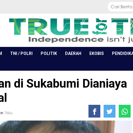
M
TNI / POLRI
POLITIK
DAERAH
EKOBIS
PENDIDIK
n di Sukabumi Dianiaya
al
766x