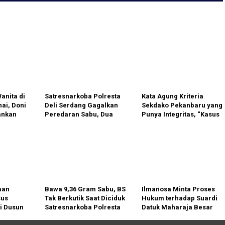
anita di
Satresnarkoba Polresta
Kata Agung Kriteria
ai, Doni
Deli Serdang Gagalkan
Sekdako Pekanbaru yang
ankan
Peredaran Sabu, Dua
Punya Integritas, “Kasus
rea
Pelaku Diamankan
Zulhelmi Arifin Banyak
Dilaporkan ke HPH”
aan
Bawa 9,36 Gram Sabu, BS
Ilmanosa Minta Proses
sus
Tak Berkutik Saat Diciduk
Hukum terhadap Suardi
i Dusun
Satresnarkoba Polresta
Datuk Maharaja Besar
idesak
Deli Serdang
Tetap Berlanjut