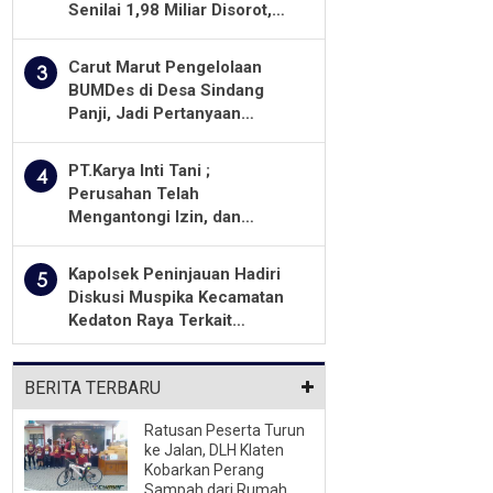
Senilai 1,98 Miliar Disorot,
Warga Minta Kualitas
Pekerjaan Diawasi Ketat
Carut Marut Pengelolaan
3
BUMDes di Desa Sindang
Panji, Jadi Pertanyaan
Masyarakat
PT.Karya Inti Tani ;
4
Perusahan Telah
Mengantongi Izin, dan
Berkomitmen Menjalankan
Aturan Yang Berlaku
Kapolsek Peninjauan Hadiri
5
Diskusi Muspika Kecamatan
Kedaton Raya Terkait
Sengketa Lahan Kelompok
Tani Dengan PT. GNS
BERITA TERBARU
Ratusan Peserta Turun
ke Jalan, DLH Klaten
Kobarkan Perang
Sampah dari Rumah