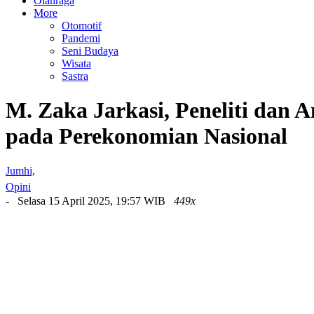
Olahraga
More
Otomotif
Pandemi
Seni Budaya
Wisata
Sastra
M. Zaka Jarkasi, Peneliti dan A
pada Perekonomian Nasional
Jumhi,
Opini
- Selasa 15 April 2025, 19:57 WIB
449x