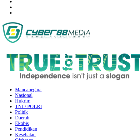
Mancanegara
Nasional
Hukrim
TNI / POLRI
Politik
Daerah
Ekobis
Pendidikan
Kesehatan