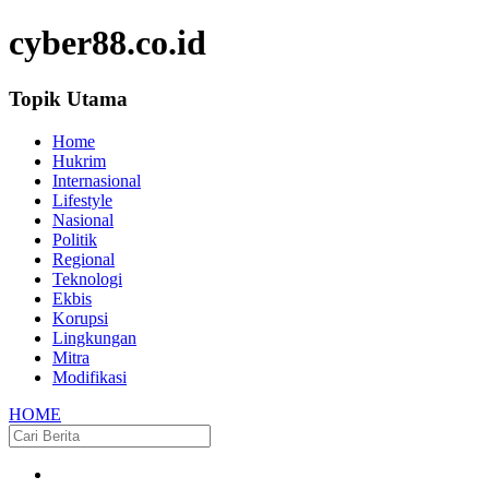
cyber88.co.id
Topik Utama
Home
Hukrim
Internasional
Lifestyle
Nasional
Politik
Regional
Teknologi
Ekbis
Korupsi
Lingkungan
Mitra
Modifikasi
HOME