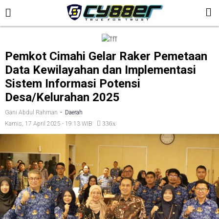
CYBER88.CO.ID
HOME
Pemkot Cimahi Gelar Raker Pemetaan
MANCANEGARA
Data Kewilayahan dan Implementasi
NASIONAL
Sistem Informasi Potensi
Desa/Kelurahan 2025
HUKRIM
-
Gani Abdul Rahman
Daerah
PERISTIWA
336x
Kamis, 17 April 2025 - 19:13 WIB
VIRAL
SOSIAL
TNI/POLRI
POLITIK
DAERAH