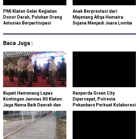
PMI Klaten Gelar Kegiatan
Anak Berprestasi dari
Donor Darah, Puluhan Orang
Majenang Afiqa Humaira
Antusias Berpartisipasi
Sujana Menjadi Juara Lomba
Bercerita Tingkat Kabupaten
Cilacap
Baca Juga :
Bupati Hamenang Lepas
Ranperda Green City
Kontingen Jamnas XII Klaten:
Dipercepat, Polresta
Jaga Nama Baik Daerah dan
Pekanbaru Perkuat Kolaborasi
Tunjukkan Karakter Pramuka
Wujudkan Kota Hijau