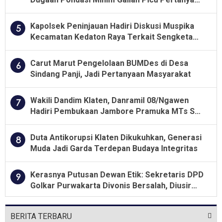
Besar soal Pengawasan
Kapolsek Peninjauan Hadiri Diskusi Muspika
5
Kecamatan Kedaton Raya Terkait Sengketa
Lahan Kelompok Tani Dengan PT. GNS
Carut Marut Pengelolaan BUMDes di Desa
6
Sindang Panji, Jadi Pertanyaan Masyarakat
Wakili Dandim Klaten, Danramil 08/Ngawen
7
Hadiri Pembukaan Jambore Pramuka MTs Se-
Jawa Tengah 2026
Duta Antikorupsi Klaten Dikukuhkan, Generasi
8
Muda Jadi Garda Terdepan Budaya Integritas
Kerasnya Putusan Dewan Etik: Sekretaris DPD
9
Golkar Purwakarta Divonis Bersalah, Diusir
Dari Jabatan Selama Empat Tahun
BERITA TERBARU