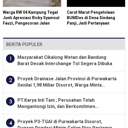
Warga RW 04 Kampung Tegal
Carut Marut Pengelolaan
Junti Apresiasi Ricky Syamsul
BUMDes di Desa Sindang
Fauzi, Pengecoran Jalan
Panji, Jadi Pertanyaan
Lingkungan Kini Permudah
Masyarakat
Aktivitas Masyarakat
BERITA POPULER
Masyarakat Cikalong Wetan dan Bandung
1
Barat Desak Interchange Tol Segera Dibuka
Proyek Drainase Jalan Provinsi di Purwakarta
2
Senilai 1,98 Miliar Disorot, Warga Minta
Kualitas Pekerjaan Diawasi Ketat
PT.Karya Inti Tani ; Perusahan Telah
3
Mengantongi Izin, dan Berkomitmen
Menjalankan Aturan Yang Berlaku
Proyek P3-TGAI di Purwakarta Disorot,
4
Dugaan Pondasi Minim Galian Picu Pertanyaan