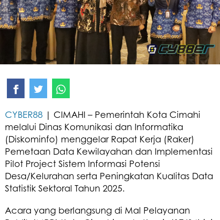
EKOBIS
PENDIDIKAN
KESEHATAN
OLAHRAGA
OTOMOTIF
CYBER88
| CIMAHI – Pemerintah Kota Cimahi
AGAMA
melalui Dinas Komunikasi dan Informatika
(Diskominfo) menggelar Rapat Kerja (Raker)
SENI BUDAYA
Pemetaan Data Kewilayahan dan Implementasi
WISATA
Pilot Project Sistem Informasi Potensi
Desa/Kelurahan serta Peningkatan Kualitas Data
Statistik Sektoral Tahun 2025.
Acara yang berlangsung di Mal Pelayanan