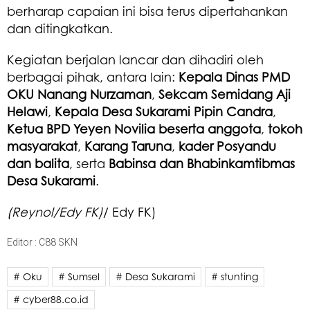
berharap capaian ini bisa terus dipertahankan
dan ditingkatkan.
Kegiatan berjalan lancar dan dihadiri oleh
berbagai pihak, antara lain:
Kepala Dinas PMD
OKU Nanang Nurzaman
,
Sekcam Semidang Aji
Helawi
,
Kepala Desa Sukarami Pipin Candra
,
Ketua BPD Yeyen Novilia beserta anggota
,
tokoh
masyarakat
,
Karang Taruna
,
kader Posyandu
dan balita
, serta
Babinsa dan Bhabinkamtibmas
Desa Sukarami
.
(Reynol/Edy FK)
/ Edy FK)
Editor : C88 SKN
# Oku
# Sumsel
# Desa Sukarami
# stunting
# cyber88.co.id