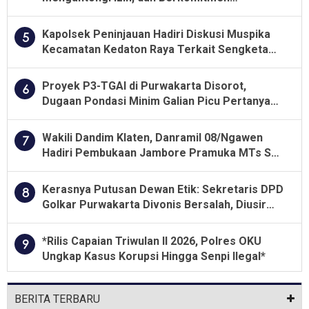
Menjalankan Aturan Yang Berlaku
Kapolsek Peninjauan Hadiri Diskusi Muspika
5
Kecamatan Kedaton Raya Terkait Sengketa
Lahan Kelompok Tani Dengan PT. GNS
Proyek P3-TGAI di Purwakarta Disorot,
6
Dugaan Pondasi Minim Galian Picu Pertanyaan
Besar soal Pengawasan
Wakili Dandim Klaten, Danramil 08/Ngawen
7
Hadiri Pembukaan Jambore Pramuka MTs Se-
Jawa Tengah 2026
Kerasnya Putusan Dewan Etik: Sekretaris DPD
8
Golkar Purwakarta Divonis Bersalah, Diusir
Dari Jabatan Selama Empat Tahun
*Rilis Capaian Triwulan II 2026, Polres OKU
9
Ungkap Kasus Korupsi Hingga Senpi Ilegal*
BERITA TERBARU