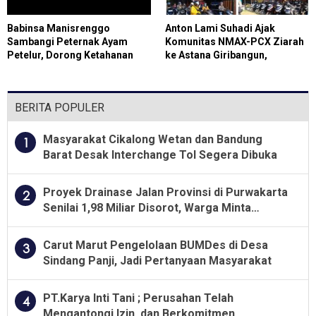
Babinsa Manisrenggo
Anton Lami Suhadi Ajak
Sambangi Peternak Ayam
Komunitas NMAX-PCX Ziarah
Petelur, Dorong Ketahanan
ke Astana Giribangun,
Pangan
Teladani Soeharto
BERITA POPULER
Masyarakat Cikalong Wetan dan Bandung
1
Barat Desak Interchange Tol Segera Dibuka
Proyek Drainase Jalan Provinsi di Purwakarta
2
Senilai 1,98 Miliar Disorot, Warga Minta
Kualitas Pekerjaan Diawasi Ketat
Carut Marut Pengelolaan BUMDes di Desa
3
Sindang Panji, Jadi Pertanyaan Masyarakat
PT.Karya Inti Tani ; Perusahan Telah
4
Mengantongi Izin, dan Berkomitmen