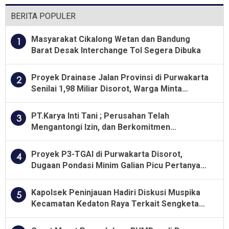
BERITA POPULER
Masyarakat Cikalong Wetan dan Bandung
1
Barat Desak Interchange Tol Segera Dibuka
Proyek Drainase Jalan Provinsi di Purwakarta
2
Senilai 1,98 Miliar Disorot, Warga Minta
Kualitas Pekerjaan Diawasi Ketat
PT.Karya Inti Tani ; Perusahan Telah
3
Mengantongi Izin, dan Berkomitmen
Menjalankan Aturan Yang Berlaku
Proyek P3-TGAI di Purwakarta Disorot,
4
Dugaan Pondasi Minim Galian Picu Pertanyaan
Besar soal Pengawasan
Kapolsek Peninjauan Hadiri Diskusi Muspika
5
Kecamatan Kedaton Raya Terkait Sengketa
Lahan Kelompok Tani Dengan PT. GNS