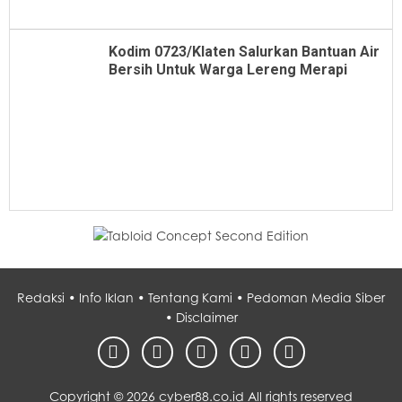
Kodim 0723/Klaten Salurkan Bantuan Air
Bersih Untuk Warga Lereng Merapi
Redaksi •
Info Iklan •
Tentang Kami •
Pedoman Media Siber
•
Disclaimer
Copyright ©
2026 cyber88.co.id All rights reserved