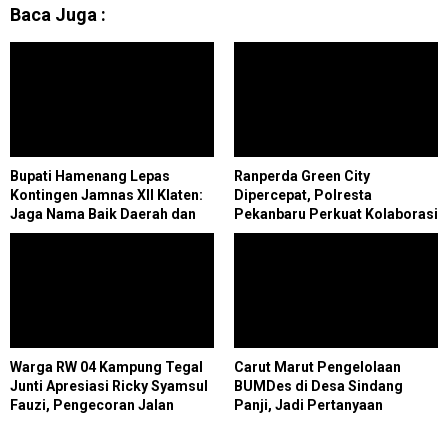
Baca Juga :
Bupati Hamenang Lepas
Ranperda Green City
Kontingen Jamnas XII Klaten:
Dipercepat, Polresta
Jaga Nama Baik Daerah dan
Pekanbaru Perkuat Kolaborasi
Tunjukkan Karakter Pramuka
Wujudkan Kota Hijau
Warga RW 04 Kampung Tegal
Carut Marut Pengelolaan
Junti Apresiasi Ricky Syamsul
BUMDes di Desa Sindang
Fauzi, Pengecoran Jalan
Panji, Jadi Pertanyaan
Lingkungan Kini Permudah
Masyarakat
Aktivitas Masyarakat