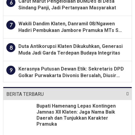
Carut Marut Pengelolaan BUMDes di Desa
6
Sindang Panji, Jadi Pertanyaan Masyarakat
Wakili Dandim Klaten, Danramil 08/Ngawen
7
Hadiri Pembukaan Jambore Pramuka MTs Se-
Jawa Tengah 2026
Duta Antikorupsi Klaten Dikukuhkan, Generasi
8
Muda Jadi Garda Terdepan Budaya Integritas
Kerasnya Putusan Dewan Etik: Sekretaris DPD
9
Golkar Purwakarta Divonis Bersalah, Diusir
Dari Jabatan Selama Empat Tahun
BERITA TERBARU
Bupati Hamenang Lepas Kontingen
Jamnas XII Klaten: Jaga Nama Baik
Daerah dan Tunjukkan Karakter
Pramuka