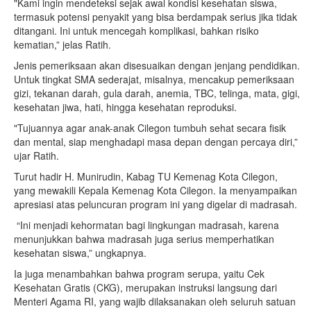
"Kami ingin mendeteksi sejak awal kondisi kesehatan siswa,
termasuk potensi penyakit yang bisa berdampak serius jika tidak
ditangani. Ini untuk mencegah komplikasi, bahkan risiko
kematian,” jelas Ratih.
Jenis pemeriksaan akan disesuaikan dengan jenjang pendidikan.
Untuk tingkat SMA sederajat, misalnya, mencakup pemeriksaan
gizi, tekanan darah, gula darah, anemia, TBC, telinga, mata, gigi,
kesehatan jiwa, hati, hingga kesehatan reproduksi.
"Tujuannya agar anak-anak Cilegon tumbuh sehat secara fisik
dan mental, siap menghadapi masa depan dengan percaya diri,”
ujar Ratih.
Turut hadir H. Munirudin, Kabag TU Kemenag Kota Cilegon,
yang mewakili Kepala Kemenag Kota Cilegon. Ia menyampaikan
apresiasi atas peluncuran program ini yang digelar di madrasah.
“Ini menjadi kehormatan bagi lingkungan madrasah, karena
menunjukkan bahwa madrasah juga serius memperhatikan
kesehatan siswa,” ungkapnya.
Ia juga menambahkan bahwa program serupa, yaitu Cek
Kesehatan Gratis (CKG), merupakan instruksi langsung dari
Menteri Agama RI, yang wajib dilaksanakan oleh seluruh satuan