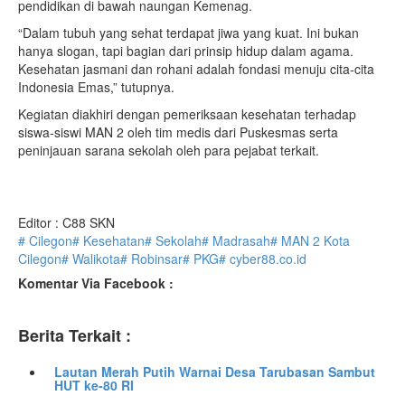
pendidikan di bawah naungan Kemenag.
“Dalam tubuh yang sehat terdapat jiwa yang kuat. Ini bukan
hanya slogan, tapi bagian dari prinsip hidup dalam agama.
Kesehatan jasmani dan rohani adalah fondasi menuju cita-cita
Indonesia Emas,” tutupnya.
Kegiatan diakhiri dengan pemeriksaan kesehatan terhadap
siswa-siswi MAN 2 oleh tim medis dari Puskesmas serta
peninjauan sarana sekolah oleh para pejabat terkait.
Editor : C88 SKN
# Cilegon
# Kesehatan
# Sekolah
# Madrasah
# MAN 2 Kota
Cilegon
# Walikota
# Robinsar
# PKG
# cyber88.co.id
Komentar Via Facebook :
Berita Terkait :
Lautan Merah Putih Warnai Desa Tarubasan Sambut
HUT ke-80 RI