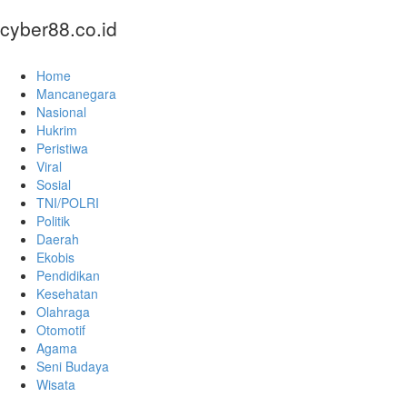
cyber88.co.id
Home
Mancanegara
Nasional
Hukrim
Peristiwa
Viral
Sosial
TNI/POLRI
Politik
Daerah
Ekobis
Pendidikan
Kesehatan
Olahraga
Otomotif
Agama
Seni Budaya
Wisata