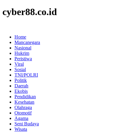
cyber88.co.id
Home
Mancanegara
Nasional
Hukrim
Peristiwa
Viral
Sosial
TNI/POLRI
Politik
Daerah
Ekobis
Pendidikan
Kesehatan
Olahraga
Otomotif
Agama
Seni Budaya
Wisata