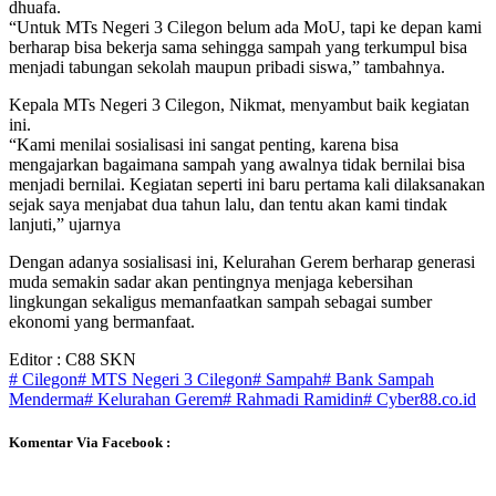
dhuafa.
“Untuk MTs Negeri 3 Cilegon belum ada MoU, tapi ke depan kami
berharap bisa bekerja sama sehingga sampah yang terkumpul bisa
menjadi tabungan sekolah maupun pribadi siswa,” tambahnya.
Kepala MTs Negeri 3 Cilegon, Nikmat, menyambut baik kegiatan
ini.
“Kami menilai sosialisasi ini sangat penting, karena bisa
mengajarkan bagaimana sampah yang awalnya tidak bernilai bisa
menjadi bernilai. Kegiatan seperti ini baru pertama kali dilaksanakan
sejak saya menjabat dua tahun lalu, dan tentu akan kami tindak
lanjuti,” ujarnya
Dengan adanya sosialisasi ini, Kelurahan Gerem berharap generasi
muda semakin sadar akan pentingnya menjaga kebersihan
lingkungan sekaligus memanfaatkan sampah sebagai sumber
ekonomi yang bermanfaat.
Editor : C88 SKN
# Cilegon
# MTS Negeri 3 Cilegon
# Sampah
# Bank Sampah
Menderma
# Kelurahan Gerem
# Rahmadi Ramidin
# Cyber88.co.id
Komentar Via Facebook :