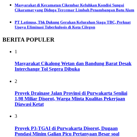
Masyarakat di Kecamatan Cikembar Keluhkan Kondisi Sungai
Cikaramat yang Diduga Tercemar Limbah Penambangan Batu Alam
PT Latinusa, Tbk Dukung Gerakan Kelurahan Siaga TBC, Perkuat
Upaya Eliminasi Tuberkulosis di Kota Cilegon
BERITA POPULER
1
Masyarakat Cikalong Wetan dan Bandung Barat Desak
Interchange Tol Segera Dibuka
2
Proyek Drainase Jalan Provinsi di Purwakarta Senilai
1,98 Miliar Disorot, Warga Minta Kualitas Pekerjaan
Diawasi Ketat
3
Proyek P3-TGAI di Purwakarta Disorot, Dugaan
Pondasi Minim Galian Picu Pertanyaan Besar soal