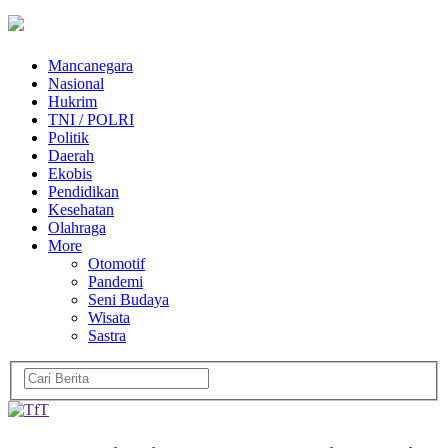
Mancanegara
Nasional
Hukrim
TNI / POLRI
Politik
Daerah
Ekobis
Pendidikan
Kesehatan
Olahraga
More
Otomotif
Pandemi
Seni Budaya
Wisata
Sastra