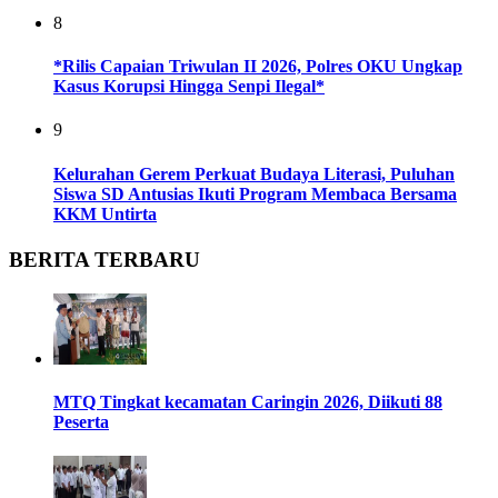
8
*Rilis Capaian Triwulan II 2026, Polres OKU Ungkap
Kasus Korupsi Hingga Senpi Ilegal*
9
Kelurahan Gerem Perkuat Budaya Literasi, Puluhan
Siswa SD Antusias Ikuti Program Membaca Bersama
KKM Untirta
BERITA TERBARU
MTQ Tingkat kecamatan Caringin 2026, Diikuti 88
Peserta