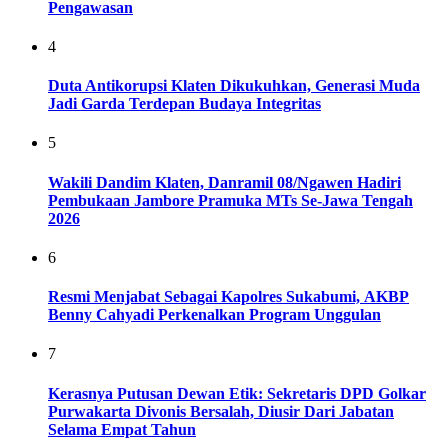
Pengawasan
4
Duta Antikorupsi Klaten Dikukuhkan, Generasi Muda
Jadi Garda Terdepan Budaya Integritas
5
Wakili Dandim Klaten, Danramil 08/Ngawen Hadiri
Pembukaan Jambore Pramuka MTs Se-Jawa Tengah
2026
6
Resmi Menjabat Sebagai Kapolres Sukabumi, AKBP
Benny Cahyadi Perkenalkan Program Unggulan
7
Kerasnya Putusan Dewan Etik: Sekretaris DPD Golkar
Purwakarta Divonis Bersalah, Diusir Dari Jabatan
Selama Empat Tahun