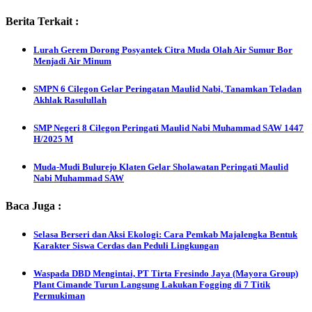
Berita Terkait :
Lurah Gerem Dorong Posyantek Citra Muda Olah Air Sumur Bor
Menjadi Air Minum
SMPN 6 Cilegon Gelar Peringatan Maulid Nabi, Tanamkan Teladan
Akhlak Rasulullah
SMP Negeri 8 Cilegon Peringati Maulid Nabi Muhammad SAW 1447
H/2025 M
Muda-Mudi Bulurejo Klaten Gelar Sholawatan Peringati Maulid
Nabi Muhammad SAW
Baca Juga :
Selasa Berseri dan Aksi Ekologi: Cara Pemkab Majalengka Bentuk
Karakter Siswa Cerdas dan Peduli Lingkungan
Waspada DBD Mengintai, PT Tirta Fresindo Jaya (Mayora Group)
Plant Cimande Turun Langsung Lakukan Fogging di 7 Titik
Permukiman