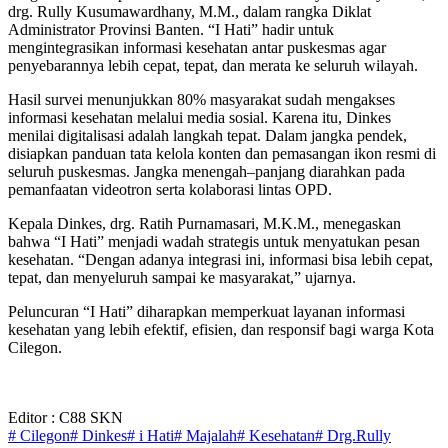
drg. Rully Kusumawardhany, M.M., dalam rangka Diklat
Administrator Provinsi Banten. “I Hati” hadir untuk
mengintegrasikan informasi kesehatan antar puskesmas agar
penyebarannya lebih cepat, tepat, dan merata ke seluruh wilayah.
Hasil survei menunjukkan 80% masyarakat sudah mengakses
informasi kesehatan melalui media sosial. Karena itu, Dinkes
menilai digitalisasi adalah langkah tepat. Dalam jangka pendek,
disiapkan panduan tata kelola konten dan pemasangan ikon resmi di
seluruh puskesmas. Jangka menengah–panjang diarahkan pada
pemanfaatan videotron serta kolaborasi lintas OPD.
Kepala Dinkes, drg. Ratih Purnamasari, M.K.M., menegaskan
bahwa “I Hati” menjadi wadah strategis untuk menyatukan pesan
kesehatan. “Dengan adanya integrasi ini, informasi bisa lebih cepat,
tepat, dan menyeluruh sampai ke masyarakat,” ujarnya.
Peluncuran “I Hati” diharapkan memperkuat layanan informasi
kesehatan yang lebih efektif, efisien, dan responsif bagi warga Kota
Cilegon.
Editor : C88 SKN
# Cilegon
# Dinkes
# i Hati
# Majalah
# Kesehatan
# Drg.Rully