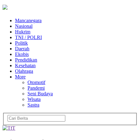
Mancanegara
Nasional
Hukrim
TNI / POLRI
Politik
Daerah
Ekobis
Pendidikan
Kesehatan
Olahraga
More
Otomotif
Pandemi
Seni Budaya
Wisata
Sastra