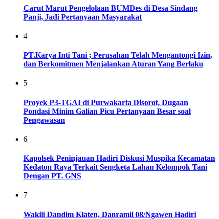
Carut Marut Pengelolaan BUMDes di Desa Sindang
Panji, Jadi Pertanyaan Masyarakat
4
PT.Karya Inti Tani ; Perusahan Telah Mengantongi Izin,
dan Berkomitmen Menjalankan Aturan Yang Berlaku
5
Proyek P3-TGAI di Purwakarta Disorot, Dugaan
Pondasi Minim Galian Picu Pertanyaan Besar soal
Pengawasan
6
Kapolsek Peninjauan Hadiri Diskusi Muspika Kecamatan
Kedaton Raya Terkait Sengketa Lahan Kelompok Tani
Dengan PT. GNS
7
Wakili Dandim Klaten, Danramil 08/Ngawen Hadiri