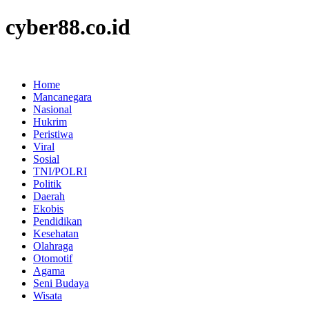
cyber88.co.id
Home
Mancanegara
Nasional
Hukrim
Peristiwa
Viral
Sosial
TNI/POLRI
Politik
Daerah
Ekobis
Pendidikan
Kesehatan
Olahraga
Otomotif
Agama
Seni Budaya
Wisata