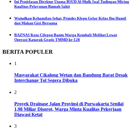
Ini Penjelasan Direktur Utama RSUD Al-Mulk Soal Tudingan Miring
Kualitas Pelayanan Rumah Sakit
Wujudkan Kehamilan Sehat, Pemdes Klepu Gelar Kelas Ibu Hamil
dan Makan Gizi Bersama
BAZNAS Kota Cilegon Bantu Warga Kembali Melihat Lewat
Operasi Katarak Gratis TMMD ke-128
BERITA POPULER
1
Masyarakat Cikalong Wetan dan Bandung Barat Desak
Interchange Tol Segera Dibuka
2
Proyek Drainase Jalan Provinsi di Purwakarta Senilai
1,98 Miliar Disorot, Warga Minta Kualitas Pekerjaan
Diawasi Ketat
3