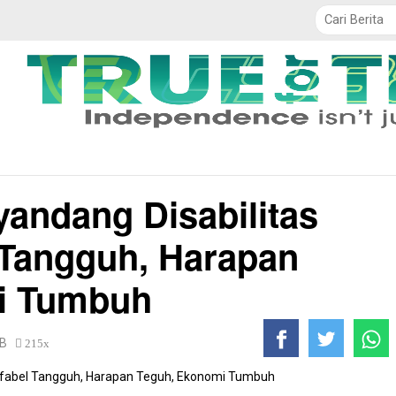
TNI / POLRI
Politik
Daerah
Ekobis
Pendidikan
yandang Disabilitas
l Tangguh, Harapan
i Tumbuh
WIB
215x