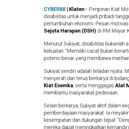
CYBER88
| Klaten
– Pimpinan Kiat Mot
disabilitas untuk menjadi pribadi tan
pertumbuhan ekonomi. Pesan motivasi 
Sejuta Harapan (DSH)
di RM Mayar K
Menurut Sukiyat, disabilitas bukanlah
kekuatan. “Memiliki cacat bukan berarti 
potensi besar yang membawa manfaat,”
Sukiyat sendiri adalah teladan nyata. 
menyerah dan terus berkarya di bidang
Kiat Esemka
, serta menggagas
Alat 
membantu masyarakat pedesaan.
Selain berkarya, Sukiyat aktif dalam 
pemberdayaan masyarakat. Ia meyakini,
kesempatan dan dukungan tepat. “Deng
mereka dapat meningkatkan kemandirian