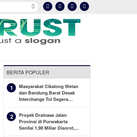
Kesehatan
Olahraga
More
BERITA POPULER
Masyarakat Cikalong Wetan
1
dan Bandung Barat Desak
Interchange Tol Segera
Dibuka
Proyek Drainase Jalan
2
Provinsi di Purwakarta
Senilai 1,98 Miliar Disorot,
Warga Minta Kualitas