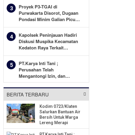
Pekerjaan Diawasi Ketat
Proyek P3-TGAI di
3
Purwakarta Disorot, Dugaan
Pondasi Minim Galian Picu
Pertanyaan Besar soal
Pengawasan
Kapolsek Peninjauan Hadiri
4
Diskusi Muspika Kecamatan
Kedaton Raya Terkait
Sengketa Lahan Kelompok
Tani Dengan PT. GNS
PT.Karya Inti Tani ;
5
Perusahan Telah
Mengantongi Izin, dan
Berkomitmen Menjalankan
Aturan Yang Berlaku
BERITA TERBARU
Kodim 0723/Klaten
Salurkan Bantuan Air
Bersih Untuk Warga
Lereng Merapi
PT.Karya Inti Tani ;