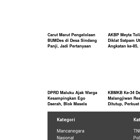
Carut Marut Pengelolaan
AKBP Meyta Toli
BUMDes di Desa Sindang
Diklat Satpam U
Panji, Jadi Pertanyaan
Angkatan ke-85,
Masyarakat
Total Security T
Profesi Satpam 
Pekerjaan Sepel
DPRD Maluku Ajak Warga
KBMKB Ke-34 D
Kesampingkan Ego
Malangjiwan Re
Daerah, Blok Masela
Ditutup, Perkuat
Harus Jadi Momentum
TNI Dan Pemda
Ekonomi Bersama
Mendorong
Kategori
Ka
Pembangunan D
Mancanegara
TN
Nasional
Pol