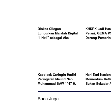
Dinkes Cilegon
KHDPK Jadi Har
Luncurkan Majalah Digital
Petani, GEMA P
“I Hati” sebagai Aksi
Dorong Pemerin
Perubahan Layanan
Implementasi
Informasi Kesehatan
Kapolsek Caringin Hadiri
Hari Tani Nasion
Peringatan Maulid Nabi
Momentum Refle
Muhammad SAW 1447 H,
Bukan Sekadar A
Sampaikan Pesan
Kamtibmas
Baca Juga :