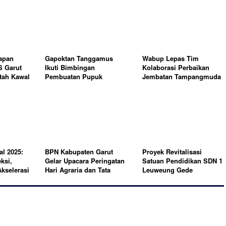
apan
Gapoktan Tanggamus
Wabup Lepas Tim
S Garut
Ikuti Bimbingan
Kolaborasi Perbaikan
tah Kawal
Pembuatan Pupuk
Jembatan Tampangmuda
Organik
al 2025:
BPN Kabupaten Garut
Proyek Revitalisasi
ksi,
Gelar Upacara Peringatan
Satuan Pendidikan SDN 1
kselerasi
Hari Agraria dan Tata
Leuweung Gede
Ruang Nasional
Majalengka, Diduga
Abaikan K3