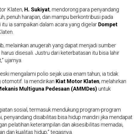
or Klaten,
H. Sukiyat
, mendorong para penyandang
gguh, penuh harapan, dan mampu berkontribusi pada
itu ia sampaikan dalam acara yang digelar
Dompet
laten.
 aib, melainkan anugerah yang dapat menjadi sumber
harus disesali. Justru dari keterbatasan itu bisa lahir
 ujarnya.
Meski mengalami polio sejak usia enam tahun, ia tidak
 otomotif. Ia mendirikan
Kiat Motor Klaten
, melahirkan
Mekanis Multiguna Pedesaan (AMMDes)
untuk
kegiatan sosial, termasuk mendukung program-program
 penyandang disabilitas bisa hidup mandiri jika mendapat
an pelatihan keterampilan dan aksesibilitas memadai,
 dan kualitas hidup,” tegasnya.