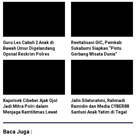
Guru Les Cabuli 2 Anak di
Revitalisasi GIC, Pemkab
Bawah Umur Digelandang
Sukabumi Siapkan “Pintu
Opsnal Reskrim Polres
Gerbang Wisata Dunia”
Pelalawan
Geopark Ciletuh
Kapolsek Cibeber Ajak Ojol
Jalin Silaturahmi, Rahmadi
Jadi Mitra Polri dalam
Ramidin dan Media CYBER88
Menjaga Kamtibmas Lewat
Santuni Anak Yatim di Tegal
Kegiatan Ngopi Bareng
Maja
Baca Juga :