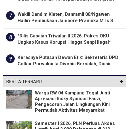
Wakili Dandim Klaten, Danramil 08/Ngawen
7
Hadiri Pembukaan Jambore Pramuka MTs Se-
Jawa Tengah 2026
*Rilis Capaian Triwulan II 2026, Polres OKU
8
Ungkap Kasus Korupsi Hingga Senpi Ilegal*
Kerasnya Putusan Dewan Etik: Sekretaris DPD
9
Golkar Purwakarta Divonis Bersalah, Diusir
Dari Jabatan Selama Empat Tahun
BERITA TERBARU
Warga RW 04 Kampung Tegal Junti
Apresiasi Ricky Syamsul Fauzi,
Pengecoran Jalan Lingkungan Kini
Permudah Aktivitas Masyarakat
Semester I 2026, PLN Perluas Akses