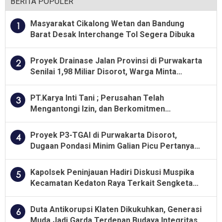
BERITA POPULER
Masyarakat Cikalong Wetan dan Bandung
1
Barat Desak Interchange Tol Segera Dibuka
Proyek Drainase Jalan Provinsi di Purwakarta
2
Senilai 1,98 Miliar Disorot, Warga Minta
Kualitas Pekerjaan Diawasi Ketat
PT.Karya Inti Tani ; Perusahan Telah
3
Mengantongi Izin, dan Berkomitmen
Menjalankan Aturan Yang Berlaku
Proyek P3-TGAI di Purwakarta Disorot,
4
Dugaan Pondasi Minim Galian Picu Pertanyaan
Besar soal Pengawasan
Kapolsek Peninjauan Hadiri Diskusi Muspika
5
Kecamatan Kedaton Raya Terkait Sengketa
Lahan Kelompok Tani Dengan PT. GNS
Duta Antikorupsi Klaten Dikukuhkan, Generasi
6
Muda Jadi Garda Terdepan Budaya Integritas