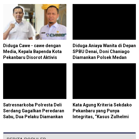
Diduga Cawe - cawe dengan
Diduga Aniaya Wanita di Depan
Media, Kepala Bapenda Kota
SPBU Denai, Doni Chaniago
Pekanbaru Disorot Aktivis
Diamankan Polsek Medan
Area
Satresnarkoba Polresta Deli
Kata Agung Kriteria Sekdako
Serdang Gagalkan Peredaran
Pekanbaru yang Punya
Sabu, Dua Pelaku Diamankan
Integritas, “Kasus Zulhelmi
Arifin Banyak Dilaporkan ke
HPH”