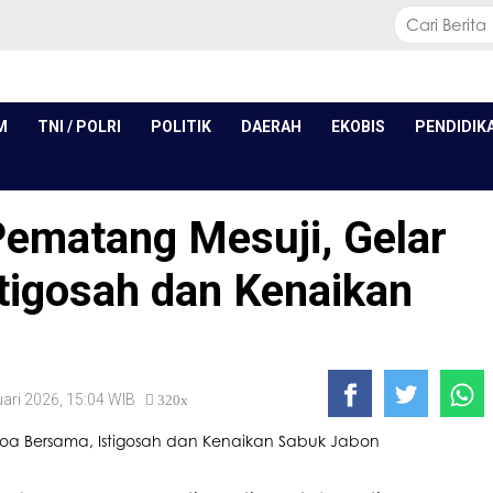
M
TNI / POLRI
POLITIK
DAERAH
EKOBIS
PENDIDIK
ematang Mesuji, Gelar
tigosah dan Kenaikan
uari 2026, 15:04 WIB
320x