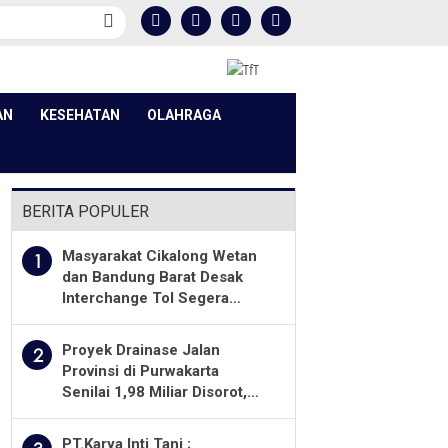
AN
KESEHATAN
OLAHRAGA
BERITA POPULER
Masyarakat Cikalong Wetan
1
dan Bandung Barat Desak
Interchange Tol Segera
Dibuka
Proyek Drainase Jalan
2
Provinsi di Purwakarta
Senilai 1,98 Miliar Disorot,
Warga Minta Kualitas
Pekerjaan Diawasi Ketat
PT.Karya Inti Tani ;