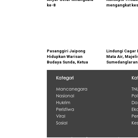
ke-8
mengangkat kes
Tradisional Ang
Sukabumi.
Pasanggiri Jaipong
Lindungi Cagar
Hidupkan Warisan
Mata Air, Majeli
Budaya Sunda, Ketua
Sumedanglaran
Karang Taruna Campaka
Pemkab Buka D
Dorong Situ Cigangsa
Proyek Tampom
Kategori
Ka
Jadi Destinasi Wisata
Unggulan
Mancanegara
TNI
Nasional
Pol
Hukrim
Da
Peristiwa
Eko
Viral
Pe
Sosial
Ke