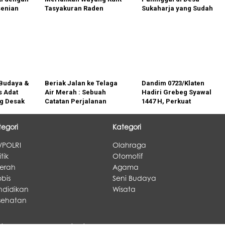
enian
Tasyakuran Raden
Sukaharja yang Sudah
klung di
Bambang Sridaya,
Pudar Kini Sudah Diganti
Ribuan Penonton Padati
Baru
Jombor
 Budaya &
Beriak Jalan ke Telaga
Dandim 0723/Klaten
s Adat
Air Merah : Sebuah
Hadiri Grebeg Syawal
g Desak
Catatan Perjalanan
1447 H, Perkuat
ata
Festival Budaya Meranti
Kebersamaan di Klaten
as
2026
tegori
Kategori
/POLRI
Olahraga
itik
Otomotif
erah
Agama
bis
Seni Budaya
ndidikan
Wisata
sehatan