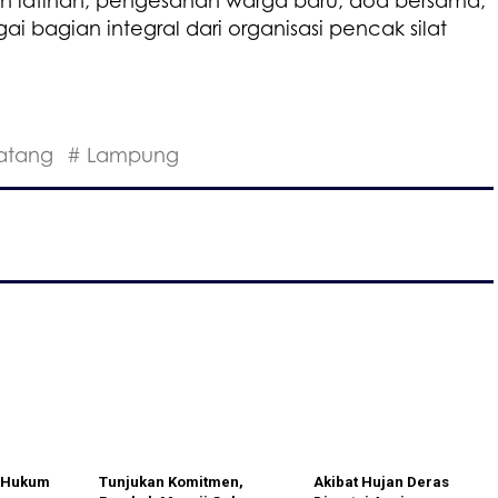
n latihan, pengesahan warga baru, doa bersama,
ai bagian integral dari organisasi pencak silat
atang
# Lampung
n Hukum
Tunjukan Komitmen,
Akibat Hujan Deras