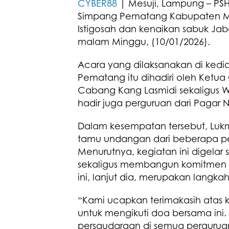
CYBER88
| Mesuji, Lampung – PSHT
Simpang Pematang Kabupaten Me
Istigosah dan kenaikan sabuk Ja
malam Minggu, (10/01/2026).
Acara yang dilaksanakan di ked
Pematang itu dihadiri oleh Ke
Cabang Kang Lasmidi sekaligus W
hadir juga perguruan dari Pagar N
Dalam kesempatan tersebut, Lukm
tamu undangan dari beberapa pe
Menurutnya, kegiatan ini digela
sekaligus membangun komitmen
ini, lanjut dia, merupakan langka
“Kami ucapkan terimakasih atas 
untuk mengikuti doa bersama ini.
persaudaraan di semua perguruan 