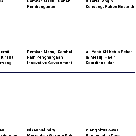
sa
Pemkab Mesuji Geber
Disertai Angin
Pembangunan
Kencang, Pohon Besar di
Infrastruktur Jalan
Desa Harapan
JayaTumbang
Persit
Pemkab Mesuji Kembali
Ali Yasir SH Ketua Pekat
 Kirana
Raih Penghargaan
IB Mesuji Hadir
Bawang
Innovative Government
Koordinasi dan
dalam
Award Tahun 2025.
Konsolidasi di DPW Pekat
IB Lampung
an
Niken Salindry
Plang Situs Awas
ti dengan
Meriahkan Wayang Kulit
Paninggal di Desa