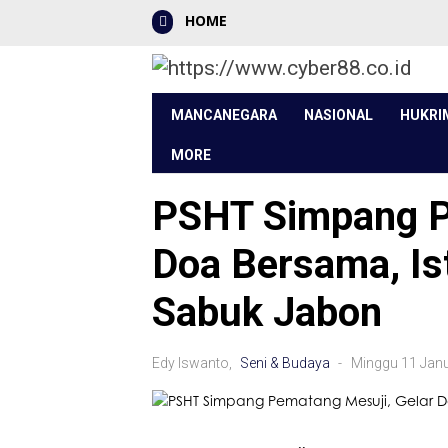
HOME
MANCANEGARA
NASIONAL
HUKRI
MORE
PSHT Simpang P
Doa Bersama, Is
Sabuk Jabon
Edy Iswanto,
Seni & Budaya
- Minggu 11 Jan