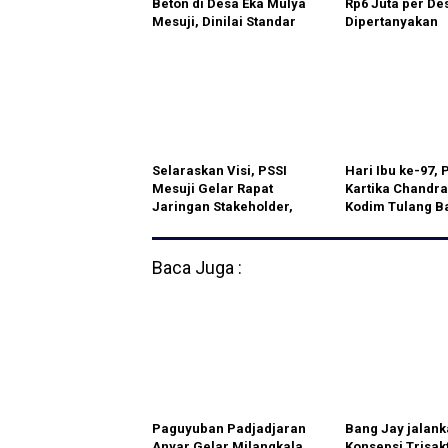
Beton di Desa Eka Mulya
Rp6 Juta per De
Mesuji, Dinilai Standar
Dipertanyakan
Mutu Dan Kualitas
Selaraskan Visi, PSSI
Hari Ibu ke-97, 
Mesuji Gelar Rapat
Kartika Chandra
Jaringan Stakeholder,
Kodim Tulang 
Perkuat Roadmap
Berpartisipasi 
Pembinaan Sepak Bola
Lomba Bola Voli
Setiap Tingkatan dan
Baca Juga :
Usia Dini.
Paguyuban Padjadjaran
Bang Jay jalank
Anyar Gelar Milangkala
Konsepsi Trisak