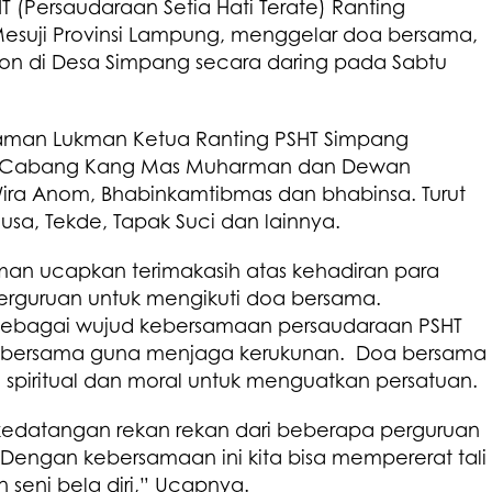
 (Persaudaraan Setia Hati Terate) Ranting
suji Provinsi Lampung, menggelar doa bersama,
bon di Desa Simpang secara daring pada Sabtu
iaman Lukman Ketua Ranting PSHT Simpang
tua Cabang Kang Mas Muharman dan Dewan
ira Anom, Bhabinkamtibmas dan bhabinsa. Turut
usa, Tekde, Tapak Suci dan lainnya.
an ucapkan terimakasih atas kehadiran para
rguruan untuk mengikuti doa bersama.
r sebagai wujud kebersamaan persaudaraan PSHT
 bersama guna menjaga kerukunan. Doa bersama
h spiritual dan moral untuk menguatkan persatuan.
kedatangan rekan rekan dari beberapa perguruan
 Dengan kebersamaan ini kita bisa mempererat tali
seni bela diri,” Ucapnya.