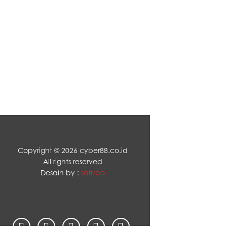
Copyright ©
2026 cyber88.co.id
All rights reserved
Desain by :
sarupo