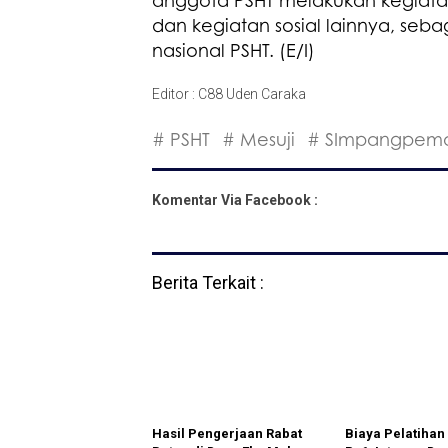
anggota PSHT melakukan kegiata
dan kegiatan sosial lainnya, sebag
nasional PSHT. (E/I)
Editor : C88 Uden Caraka
# PSHT
# Mesuji
# SImpangpem
Komentar Via Facebook :
Berita Terkait :
Hasil Pengerjaan Rabat
Biaya Pelatiha