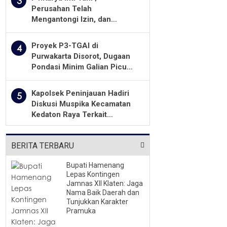
3
Perusahan Telah
Mengantongi Izin, dan
Berkomitmen Menjalankan
Aturan Yang Berlaku
Proyek P3-TGAI di
4
Purwakarta Disorot, Dugaan
Pondasi Minim Galian Picu
Pertanyaan Besar soal
Pengawasan
Kapolsek Peninjauan Hadiri
5
Diskusi Muspika Kecamatan
Kedaton Raya Terkait
Sengketa Lahan Kelompok
Tani Dengan PT. GNS
BERITA TERBARU
Bupati Hamenang
Lepas Kontingen
Jamnas XII Klaten: Jaga
Nama Baik Daerah dan
Tunjukkan Karakter
Pramuka