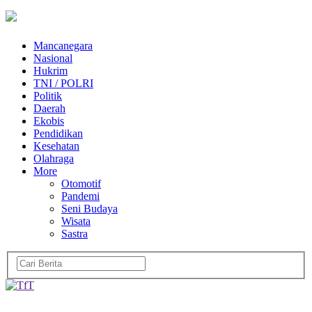
Mancanegara
Nasional
Hukrim
TNI / POLRI
Politik
Daerah
Ekobis
Pendidikan
Kesehatan
Olahraga
More
Otomotif
Pandemi
Seni Budaya
Wisata
Sastra