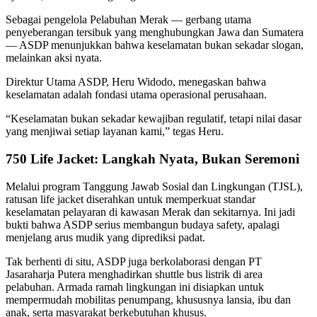
Sebagai pengelola Pelabuhan Merak — gerbang utama
penyeberangan tersibuk yang menghubungkan Jawa dan Sumatera
— ASDP menunjukkan bahwa keselamatan bukan sekadar slogan,
melainkan aksi nyata.
Direktur Utama ASDP, Heru Widodo, menegaskan bahwa
keselamatan adalah fondasi utama operasional perusahaan.
“Keselamatan bukan sekadar kewajiban regulatif, tetapi nilai dasar
yang menjiwai setiap layanan kami,” tegas Heru.
750 Life Jacket: Langkah Nyata, Bukan Seremoni
Melalui program Tanggung Jawab Sosial dan Lingkungan (TJSL),
ratusan life jacket diserahkan untuk memperkuat standar
keselamatan pelayaran di kawasan Merak dan sekitarnya. Ini jadi
bukti bahwa ASDP serius membangun budaya safety, apalagi
menjelang arus mudik yang diprediksi padat.
Tak berhenti di situ, ASDP juga berkolaborasi dengan PT
Jasaraharja Putera menghadirkan shuttle bus listrik di area
pelabuhan. Armada ramah lingkungan ini disiapkan untuk
mempermudah mobilitas penumpang, khususnya lansia, ibu dan
anak, serta masyarakat berkebutuhan khusus.