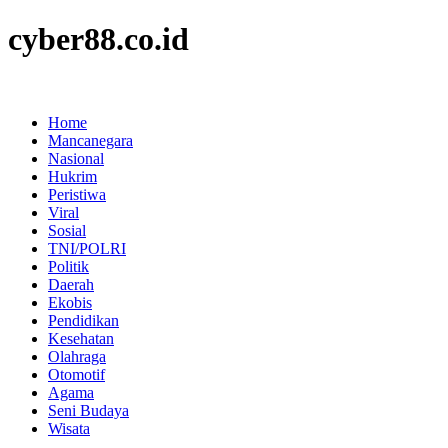
cyber88.co.id
Home
Mancanegara
Nasional
Hukrim
Peristiwa
Viral
Sosial
TNI/POLRI
Politik
Daerah
Ekobis
Pendidikan
Kesehatan
Olahraga
Otomotif
Agama
Seni Budaya
Wisata