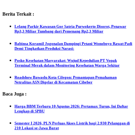
Berita Terkait :
Lelang Parkir Kawasan Gor Satria Purwokerto Disorot, Penawar
Rp3,3 Miliar Tumbang dari Pemenang Rp2,3 Miliar
Babinsa Koramil Jogonalan Dampingi Petani Wonoboyo Rawat Padi
Demi Tingkatkan Produksi Narasi:
Posko Kesehatan Masyarakat: Wujud Kepedulian PT Vopak
Terminal Merak dalam Monitoring Kesehatan Warga Sekitar
Roadshow Bawaslu Kota Cilegon: Pemantapan Pemahaman
Netralitas ASN Digelar di Kecamatan Cibeber
Baca Juga :
Harga BBM Terbaru 10 Agustus 2026: Pertamax Turun, Ini Daftar
Lengkap di SPBU
Semester I 2026, PLN Perluas Akses Listrik bagi 2.930 Pelanggan di
210 Lokasi se-Jawa Barat