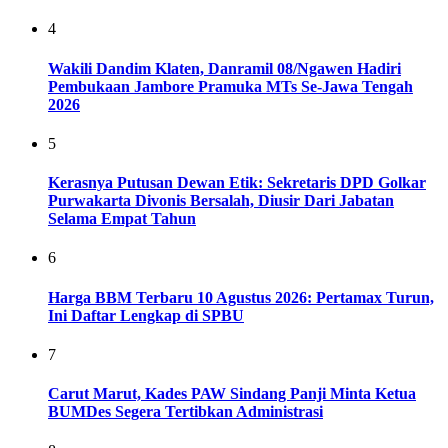
4
Wakili Dandim Klaten, Danramil 08/Ngawen Hadiri
Pembukaan Jambore Pramuka MTs Se-Jawa Tengah
2026
5
Kerasnya Putusan Dewan Etik: Sekretaris DPD Golkar
Purwakarta Divonis Bersalah, Diusir Dari Jabatan
Selama Empat Tahun
6
Harga BBM Terbaru 10 Agustus 2026: Pertamax Turun,
Ini Daftar Lengkap di SPBU
7
Carut Marut, Kades PAW Sindang Panji Minta Ketua
BUMDes Segera Tertibkan Administrasi