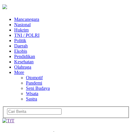
Mancanegara
Nasional
Hukrim
TNI / POLRI
Politik
Daerah
Ekobis
Pendidikan
Kesehatan
Olahraga
More
Otomotif
Pandemi
Seni Budaya
Wisata
Sastra