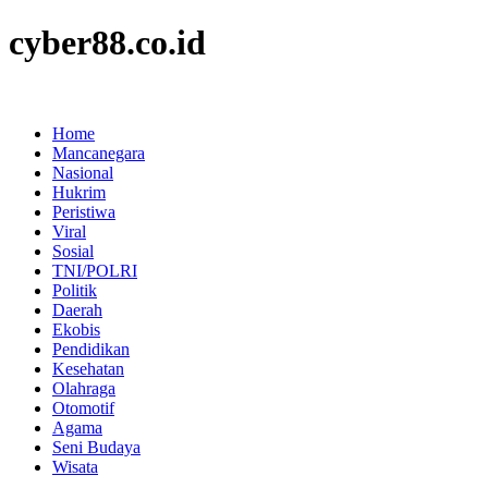
cyber88.co.id
Home
Mancanegara
Nasional
Hukrim
Peristiwa
Viral
Sosial
TNI/POLRI
Politik
Daerah
Ekobis
Pendidikan
Kesehatan
Olahraga
Otomotif
Agama
Seni Budaya
Wisata