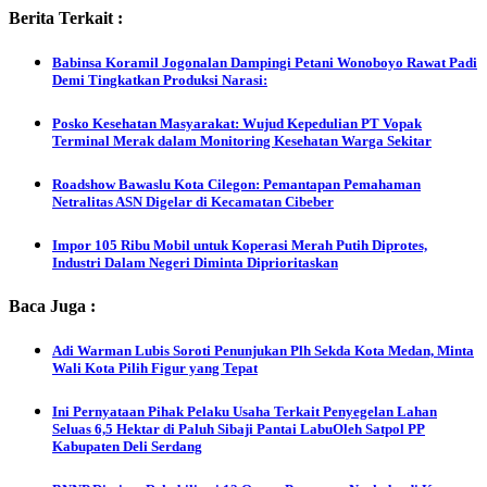
Berita Terkait :
Babinsa Koramil Jogonalan Dampingi Petani Wonoboyo Rawat Padi
Demi Tingkatkan Produksi Narasi:
Posko Kesehatan Masyarakat: Wujud Kepedulian PT Vopak
Terminal Merak dalam Monitoring Kesehatan Warga Sekitar
Roadshow Bawaslu Kota Cilegon: Pemantapan Pemahaman
Netralitas ASN Digelar di Kecamatan Cibeber
Impor 105 Ribu Mobil untuk Koperasi Merah Putih Diprotes,
Industri Dalam Negeri Diminta Diprioritaskan
Baca Juga :
Adi Warman Lubis Soroti Penunjukan Plh Sekda Kota Medan, Minta
Wali Kota Pilih Figur yang Tepat
Ini Pernyataan Pihak Pelaku Usaha Terkait Penyegelan Lahan
Seluas 6,5 Hektar di Paluh Sibaji Pantai LabuOleh Satpol PP
Kabupaten Deli Serdang