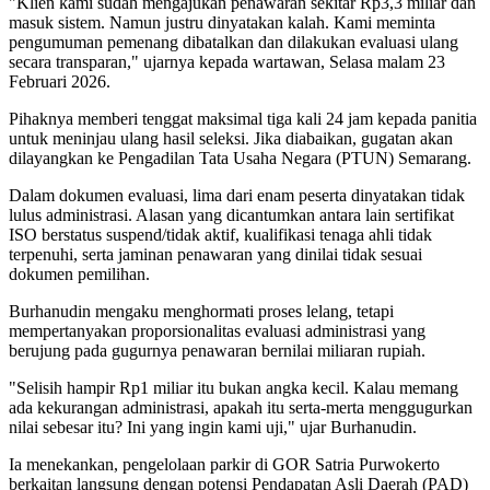
"Klien kami sudah mengajukan penawaran sekitar Rp3,3 miliar dan
masuk sistem. Namun justru dinyatakan kalah. Kami meminta
pengumuman pemenang dibatalkan dan dilakukan evaluasi ulang
secara transparan," ujarnya kepada wartawan, Selasa malam 23
Februari 2026.
Pihaknya memberi tenggat maksimal tiga kali 24 jam kepada panitia
untuk meninjau ulang hasil seleksi. Jika diabaikan, gugatan akan
dilayangkan ke Pengadilan Tata Usaha Negara (PTUN) Semarang.
Dalam dokumen evaluasi, lima dari enam peserta dinyatakan tidak
lulus administrasi. Alasan yang dicantumkan antara lain sertifikat
ISO berstatus suspend/tidak aktif, kualifikasi tenaga ahli tidak
terpenuhi, serta jaminan penawaran yang dinilai tidak sesuai
dokumen pemilihan.
Burhanudin mengaku menghormati proses lelang, tetapi
mempertanyakan proporsionalitas evaluasi administrasi yang
berujung pada gugurnya penawaran bernilai miliaran rupiah.
"Selisih hampir Rp1 miliar itu bukan angka kecil. Kalau memang
ada kekurangan administrasi, apakah itu serta-merta menggugurkan
nilai sebesar itu? Ini yang ingin kami uji," ujar Burhanudin.
Ia menekankan, pengelolaan parkir di GOR Satria Purwokerto
berkaitan langsung dengan potensi Pendapatan Asli Daerah (PAD)