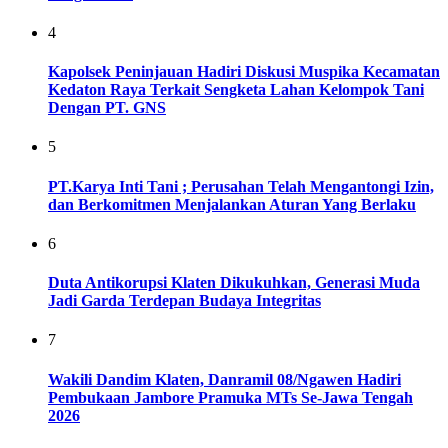
4
Kapolsek Peninjauan Hadiri Diskusi Muspika Kecamatan
Kedaton Raya Terkait Sengketa Lahan Kelompok Tani
Dengan PT. GNS
5
PT.Karya Inti Tani ; Perusahan Telah Mengantongi Izin,
dan Berkomitmen Menjalankan Aturan Yang Berlaku
6
Duta Antikorupsi Klaten Dikukuhkan, Generasi Muda
Jadi Garda Terdepan Budaya Integritas
7
Wakili Dandim Klaten, Danramil 08/Ngawen Hadiri
Pembukaan Jambore Pramuka MTs Se-Jawa Tengah
2026