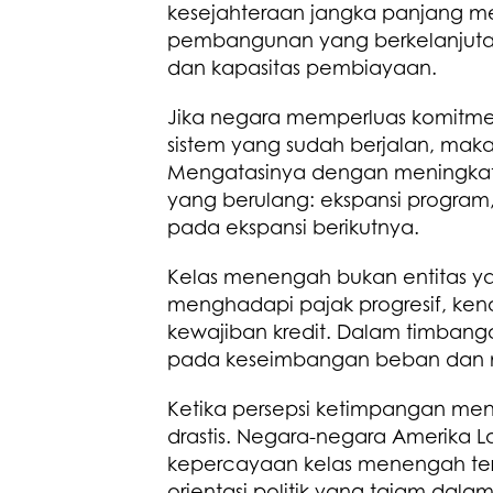
kesejahteraan jangka panjang me
pembangunan yang berkelanjutan 
dan kapasitas pembiayaan.
Jika negara memperluas komitmen 
sistem yang sudah berjalan, maka d
Mengatasinya dengan meningkatka
yang berulang: ekspansi program,
pada ekspansi berikutnya.
Kelas menengah bukan entitas y
menghadapi pajak progresif, ken
kewajiban kredit. Dalam timbanga
pada keseimbangan beban dan ma
Ketika persepsi ketimpangan meni
drastis. Negara-negara Amerika 
kepercayaan kelas menengah ter
orientasi politik yang tajam dalam