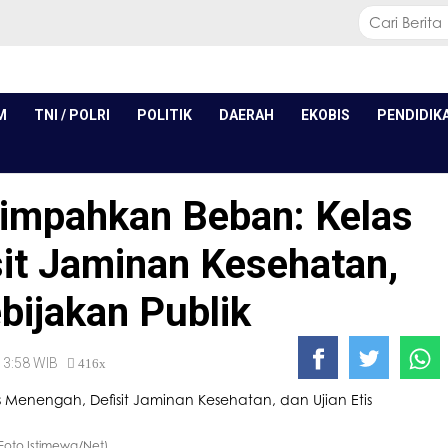
M
TNI / POLRI
POLITIK
DAERAH
EKOBIS
PENDIDIK
impahkan Beban: Kelas
it Jaminan Kesehatan,
ebijakan Publik
 13:58 WIB
416x
 (Foto Istimewa/Net)