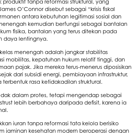
roduktif tanpa reformasi struktural, yang
ames O’Connor disebut sebagai “krisis fiskal
anen antara kebutuhan legitimasi sosial dan
menengah kemudian berfungsi sebagai bantalan
ukum fisika, bantalan yang terus ditekan pada
an daya lentingnya.
l, kelas menengah adalah jangkar stabilitas
si mobilitas, kepatuhan hukum relatif tinggi, dan
aan pajak. Jika mereka terus-menerus diposisikan
 sejak dari subsidi energi, pembiayaan infrastruktur,
erbentuk rasa ketidakadilan struktural.
eledak dalam protes, tetapi mengendap sebagai
strust lebih berbahaya daripada defisit, karena ia
nal.
kan iuran tanpa reformasi tata kelola berisiko
stem jaminan kesehatan modern beroperasi dengan