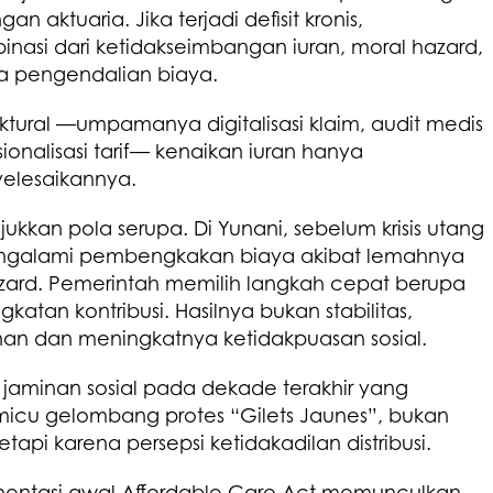
an aktuaria. Jika terjadi defisit kronis,
nasi dari ketidakseimbangan iuran, moral hazard,
nya pengendalian biaya.
tural —umpamanya digitalisasi klaim, audit medis
sionalisasi tarif— kenaikan iuran hanya
elesaikannya.
kkan pola serupa. Di Yunani, sebelum krisis utang
mengalami pembengkakan biaya akibat lemahnya
zard. Pemerintah memilih langkah cepat berupa
tan kontribusi. Hasilnya bukan stabilitas,
an dan meningkatnya ketidakpuasan sosial.
 jaminan sosial pada dekade terakhir yang
cu gelombang protes “Gilets Jaunes”, bukan
api karena persepsi ketidakadilan distribusi.
ementasi awal Affordable Care Act memunculkan