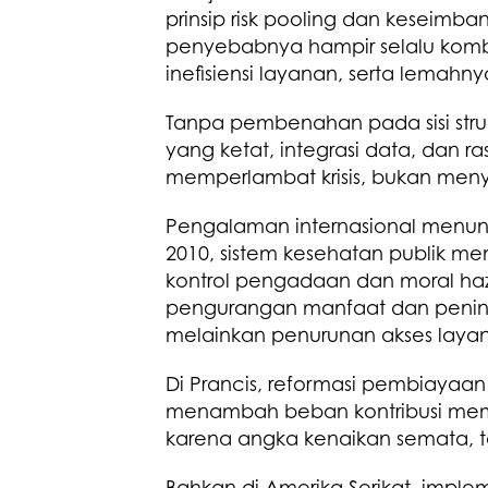
prinsip risk pooling dan keseimbang
penyebabnya hampir selalu kombi
inefisiensi layanan, serta lemah
Tanpa pembenahan pada sisi struk
yang ketat, integrasi data, dan ra
memperlambat krisis, bukan meny
Pengalaman internasional menunju
2010, sistem kesehatan publik 
kontrol pengadaan dan moral ha
pengurangan manfaat dan peningka
melainkan penurunan akses layan
Di Prancis, reformasi pembiayaan
menambah beban kontribusi memi
karena angka kenaikan semata, tet
Bahkan di Amerika Serikat, impl