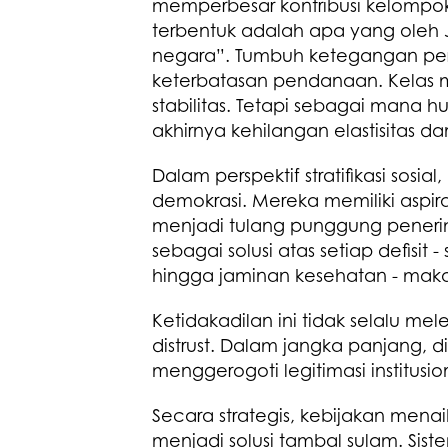
memperbesar kontribusi kelompok p
terbentuk adalah apa yang oleh J
negara”. Tumbuh ketegangan perm
keterbatasan pendanaan. Kelas 
stabilitas. Tetapi sebagai mana h
akhirnya kehilangan elastisitas d
Dalam perspektif stratifikasi sosia
demokrasi. Mereka memiliki aspira
menjadi tulang punggung penerim
sebagai solusi atas setiap defisit -
hingga jaminan kesehatan - maka t
Ketidakadilan ini tidak selalu m
distrust. Dalam jangka panjang, di
menggerogoti legitimasi institusio
Secara strategis, kebijakan menaik
menjadi solusi tambal sulam. Si