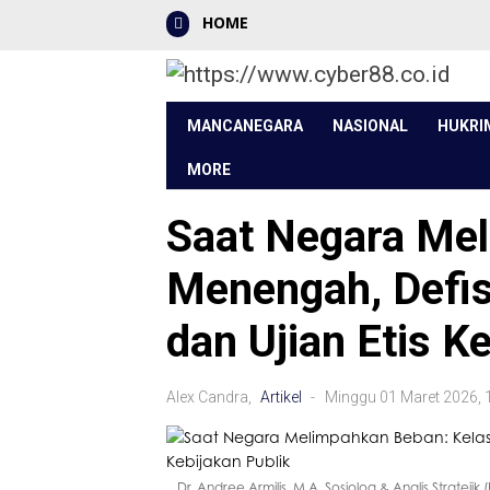
HOME
MANCANEGARA
NASIONAL
HUKRI
MORE
Saat Negara Mel
Menengah, Defis
dan Ujian Etis K
Alex Candra,
Artikel
- Minggu 01 Maret 2026,
Dr. Andree Armilis, M.A. Sosiolog & Analis Stratejik