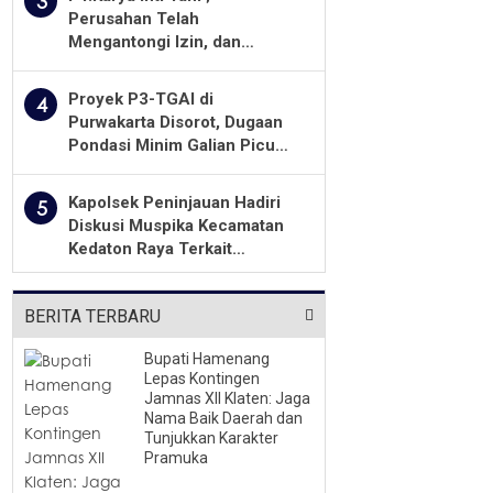
3
Perusahan Telah
Mengantongi Izin, dan
Berkomitmen Menjalankan
Aturan Yang Berlaku
Proyek P3-TGAI di
4
Purwakarta Disorot, Dugaan
Pondasi Minim Galian Picu
Pertanyaan Besar soal
Pengawasan
Kapolsek Peninjauan Hadiri
5
Diskusi Muspika Kecamatan
Kedaton Raya Terkait
Sengketa Lahan Kelompok
Tani Dengan PT. GNS
BERITA TERBARU
Bupati Hamenang
Lepas Kontingen
Jamnas XII Klaten: Jaga
Nama Baik Daerah dan
Tunjukkan Karakter
Pramuka