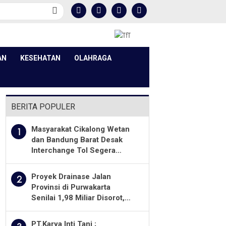
AN
KESEHATAN
OLAHRAGA
BERITA POPULER
Masyarakat Cikalong Wetan
1
dan Bandung Barat Desak
Interchange Tol Segera
Dibuka
Proyek Drainase Jalan
2
Provinsi di Purwakarta
Senilai 1,98 Miliar Disorot,
Warga Minta Kualitas
Pekerjaan Diawasi Ketat
PT.Karya Inti Tani ;