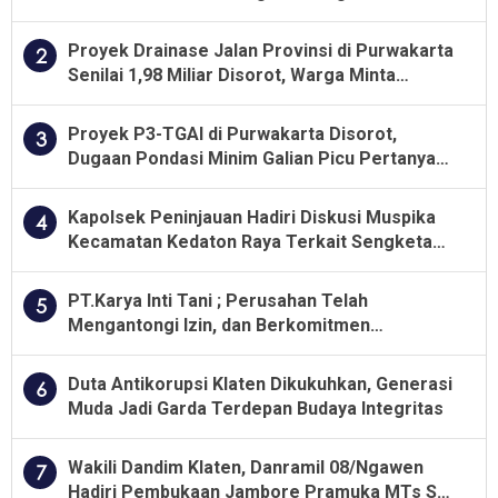
Proyek Drainase Jalan Provinsi di Purwakarta
2
Senilai 1,98 Miliar Disorot, Warga Minta
Kualitas Pekerjaan Diawasi Ketat
Proyek P3-TGAI di Purwakarta Disorot,
3
Dugaan Pondasi Minim Galian Picu Pertanyaan
Besar soal Pengawasan
Kapolsek Peninjauan Hadiri Diskusi Muspika
4
Kecamatan Kedaton Raya Terkait Sengketa
Lahan Kelompok Tani Dengan PT. GNS
PT.Karya Inti Tani ; Perusahan Telah
5
Mengantongi Izin, dan Berkomitmen
Menjalankan Aturan Yang Berlaku
Duta Antikorupsi Klaten Dikukuhkan, Generasi
6
Muda Jadi Garda Terdepan Budaya Integritas
Wakili Dandim Klaten, Danramil 08/Ngawen
7
Hadiri Pembukaan Jambore Pramuka MTs Se-