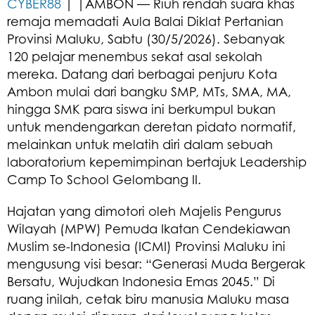
CYBER88
| |​AMBON — Riuh rendah suara khas
remaja memadati Aula Balai Diklat Pertanian
Provinsi Maluku, Sabtu (30/5/2026). Sebanyak
120 pelajar menembus sekat asal sekolah
mereka. Datang dari berbagai penjuru Kota
Ambon mulai dari bangku SMP, MTs, SMA, MA,
hingga SMK para siswa ini berkumpul bukan
untuk mendengarkan deretan pidato normatif,
melainkan untuk melatih diri dalam sebuah
laboratorium kepemimpinan bertajuk Leadership
Camp To School Gelombang II.
​Hajatan yang dimotori oleh Majelis Pengurus
Wilayah (MPW) Pemuda Ikatan Cendekiawan
Muslim se-Indonesia (ICMI) Provinsi Maluku ini
mengusung visi besar: “Generasi Muda Bergerak
Bersatu, Wujudkan Indonesia Emas 2045.” Di
ruang inilah, cetak biru manusia Maluku masa