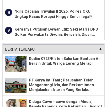
Jawa Tengah 2026
*Rilis Capaian Triwulan II 2026, Polres OKU
8
Ungkap Kasus Korupsi Hingga Senpi Ilegal*
Kerasnya Putusan Dewan Etik: Sekretaris DPD
9
Golkar Purwakarta Divonis Bersalah, Diusir
Dari Jabatan Selama Empat Tahun
BERITA TERBARU
Kodim 0723/Klaten Salurkan Bantuan Air
Bersih Untuk Warga Lereng Merapi
PT.Karya Inti Tani ; Perusahan Telah
Mengantongi Izin, dan Berkomitmen
Menjalankan Aturan Yang Berlaku
Diduga Cawe - cawe dengan Media,
Kepala Bapenda Kota Pekanbaru Disorot