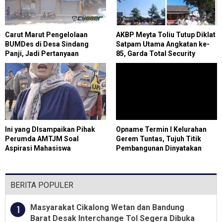
Carut Marut Pengelolaan
AKBP Meyta Toliu Tutup Diklat
BUMDes di Desa Sindang
Satpam Utama Angkatan ke-
Panji, Jadi Pertanyaan
85, Garda Total Security
Masyarakat
Tegaskan Profesi Satpam
Bukan Pekerjaan Sepele
Ini yang DIsampaikan Pihak
Opname Termin I Kelurahan
Perumda AMTJM Soal
Gerem Tuntas, Tujuh Titik
Aspirasi Mahasiswa
Pembangunan Dinyatakan
Sesuai SOP
BERITA POPULER
Masyarakat Cikalong Wetan dan Bandung
1
Barat Desak Interchange Tol Segera Dibuka