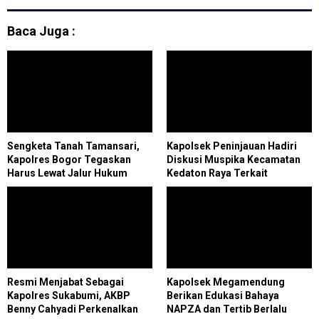
Baca Juga :
Sengketa Tanah Tamansari,
Kapolsek Peninjauan Hadiri
Kapolres Bogor Tegaskan
Diskusi Muspika Kecamatan
Harus Lewat Jalur Hukum
Kedaton Raya Terkait
Damaillll
Sengketa Lahan Kelompok
Tani Dengan PT. GNS
Resmi Menjabat Sebagai
Kapolsek Megamendung
Kapolres Sukabumi, AKBP
Berikan Edukasi Bahaya
Benny Cahyadi Perkenalkan
NAPZA dan Tertib Berlalu