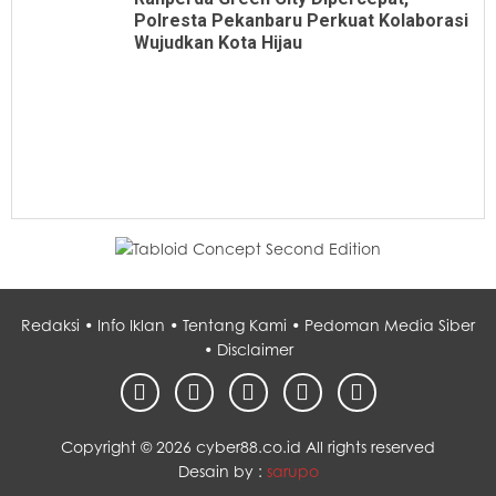
Polresta Pekanbaru Perkuat Kolaborasi
Wujudkan Kota Hijau
Redaksi •
Info Iklan •
Tentang Kami •
Pedoman Media Siber
•
Disclaimer
Copyright ©
2026 cyber88.co.id All rights reserved
Desain by :
sarupo