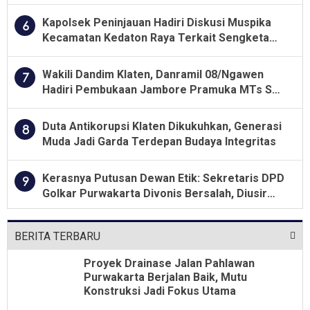
Besar soal Pengawasan
Kapolsek Peninjauan Hadiri Diskusi Muspika
6
Kecamatan Kedaton Raya Terkait Sengketa
Lahan Kelompok Tani Dengan PT. GNS
Wakili Dandim Klaten, Danramil 08/Ngawen
7
Hadiri Pembukaan Jambore Pramuka MTs Se-
Jawa Tengah 2026
Duta Antikorupsi Klaten Dikukuhkan, Generasi
8
Muda Jadi Garda Terdepan Budaya Integritas
Kerasnya Putusan Dewan Etik: Sekretaris DPD
9
Golkar Purwakarta Divonis Bersalah, Diusir
Dari Jabatan Selama Empat Tahun
BERITA TERBARU
Proyek Drainase Jalan Pahlawan
Purwakarta Berjalan Baik, Mutu
Konstruksi Jadi Fokus Utama