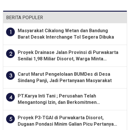
Program Unggulan
Lintas di Momen MPLS
BERITA POPULER
Masyarakat Cikalong Wetan dan Bandung
1
Barat Desak Interchange Tol Segera Dibuka
Proyek Drainase Jalan Provinsi di Purwakarta
2
Senilai 1,98 Miliar Disorot, Warga Minta
Kualitas Pekerjaan Diawasi Ketat
Carut Marut Pengelolaan BUMDes di Desa
3
Sindang Panji, Jadi Pertanyaan Masyarakat
PT.Karya Inti Tani ; Perusahan Telah
4
Mengantongi Izin, dan Berkomitmen
Menjalankan Aturan Yang Berlaku
Proyek P3-TGAI di Purwakarta Disorot,
5
Dugaan Pondasi Minim Galian Picu Pertanyaan