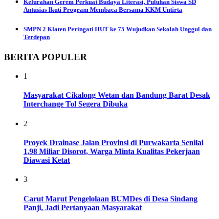
Kelurahan Gerem Perkuat Budaya Literasi, Puluhan Siswa SD
Antusias Ikuti Program Membaca Bersama KKM Untirta
SMPN 2 Klaten Peringati HUT ke 75 Wujudkan Sekolah Unggul dan
Terdepan
BERITA POPULER
1
Masyarakat Cikalong Wetan dan Bandung Barat Desak
Interchange Tol Segera Dibuka
2
Proyek Drainase Jalan Provinsi di Purwakarta Senilai
1,98 Miliar Disorot, Warga Minta Kualitas Pekerjaan
Diawasi Ketat
3
Carut Marut Pengelolaan BUMDes di Desa Sindang
Panji, Jadi Pertanyaan Masyarakat