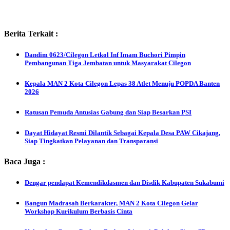
Berita Terkait :
Dandim 0623/Cilegon Letkol Inf Imam Buchori Pimpin
Pembangunan Tiga Jembatan untuk Masyarakat Cilegon
Kepala MAN 2 Kota Cilegon Lepas 38 Atlet Menuju POPDA Banten
2026
Ratusan Pemuda Antusias Gabung dan Siap Besarkan PSI
Dayat Hidayat Resmi Dilantik Sebagai Kepala Desa PAW Cikajang,
Siap Tingkatkan Pelayanan dan Transparansi
Baca Juga :
Dengar pendapat Kemendikdasmen dan Disdik Kabupaten Sukabumi
Bangun Madrasah Berkarakter, MAN 2 Kota Cilegon Gelar
Workshop Kurikulum Berbasis Cinta