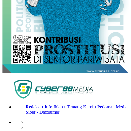
Redaksi •
Info Iklan •
Tentang Kami •
Pedoman Media
Siber •
Disclaimer