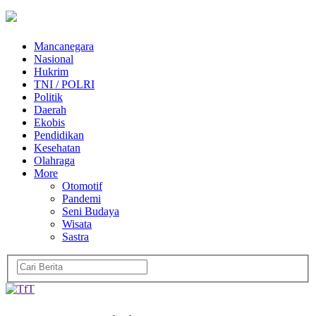
Mancanegara
Nasional
Hukrim
TNI / POLRI
Politik
Daerah
Ekobis
Pendidikan
Kesehatan
Olahraga
More
Otomotif
Pandemi
Seni Budaya
Wisata
Sastra