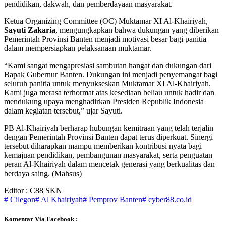
pendidikan, dakwah, dan pemberdayaan masyarakat.
Ketua Organizing Committee (OC) Muktamar XI Al-Khairiyah,
Sayuti Zakaria
, mengungkapkan bahwa dukungan yang diberikan
Pemerintah Provinsi Banten menjadi motivasi besar bagi panitia
dalam mempersiapkan pelaksanaan muktamar.
“Kami sangat mengapresiasi sambutan hangat dan dukungan dari
Bapak Gubernur Banten. Dukungan ini menjadi penyemangat bagi
seluruh panitia untuk menyukseskan Muktamar XI Al-Khairiyah.
Kami juga merasa terhormat atas kesediaan beliau untuk hadir dan
mendukung upaya menghadirkan Presiden Republik Indonesia
dalam kegiatan tersebut,” ujar Sayuti.
PB Al-Khairiyah berharap hubungan kemitraan yang telah terjalin
dengan Pemerintah Provinsi Banten dapat terus diperkuat. Sinergi
tersebut diharapkan mampu memberikan kontribusi nyata bagi
kemajuan pendidikan, pembangunan masyarakat, serta penguatan
peran Al-Khairiyah dalam mencetak generasi yang berkualitas dan
berdaya saing. (Mahsus)
Editor : C88 SKN
# Cilegon
# Al Khairiyah
# Pemprov Banten
# cyber88.co.id
Komentar Via Facebook :