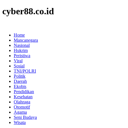
cyber88.co.id
Home
Mancanegara
Nasional
Hukrim
Peristiwa
Viral
Sosial
TNI/POLRI
Politik
Daerah
Ekobis
Pendidikan
Kesehatan
Olahraga
Otomotif
Agama
Seni Budaya
Wisata