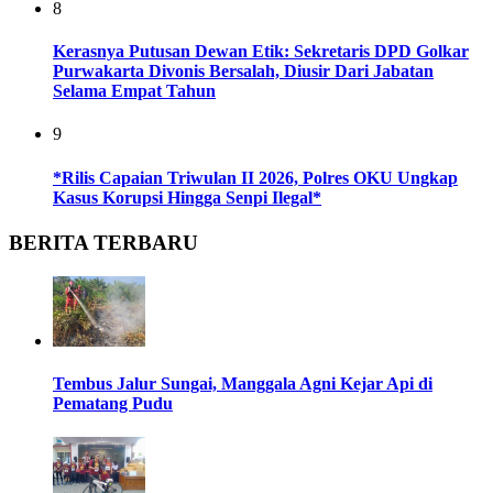
8
Kerasnya Putusan Dewan Etik: Sekretaris DPD Golkar
Purwakarta Divonis Bersalah, Diusir Dari Jabatan
Selama Empat Tahun
9
*Rilis Capaian Triwulan II 2026, Polres OKU Ungkap
Kasus Korupsi Hingga Senpi Ilegal*
BERITA TERBARU
Tembus Jalur Sungai, Manggala Agni Kejar Api di
Pematang Pudu