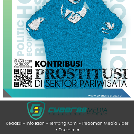
Redaksi •
Info Iklan •
Tentang Kami •
Pedoman Media Siber
•
Disclaimer