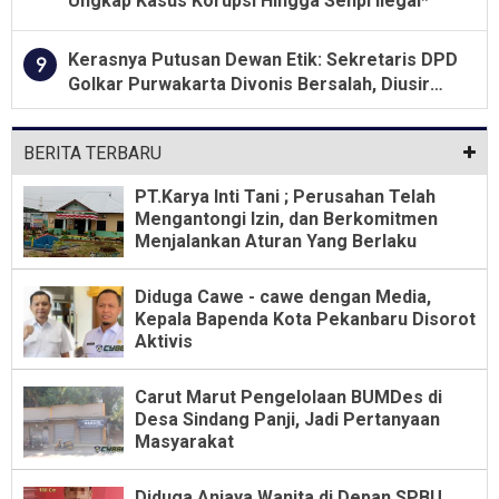
Ungkap Kasus Korupsi Hingga Senpi Ilegal*
Kerasnya Putusan Dewan Etik: Sekretaris DPD
9
Golkar Purwakarta Divonis Bersalah, Diusir
Dari Jabatan Selama Empat Tahun
BERITA TERBARU
PT.Karya Inti Tani ; Perusahan Telah
Mengantongi Izin, dan Berkomitmen
Menjalankan Aturan Yang Berlaku
Diduga Cawe - cawe dengan Media,
Kepala Bapenda Kota Pekanbaru Disorot
Aktivis
Carut Marut Pengelolaan BUMDes di
Desa Sindang Panji, Jadi Pertanyaan
Masyarakat
Diduga Aniaya Wanita di Depan SPBU