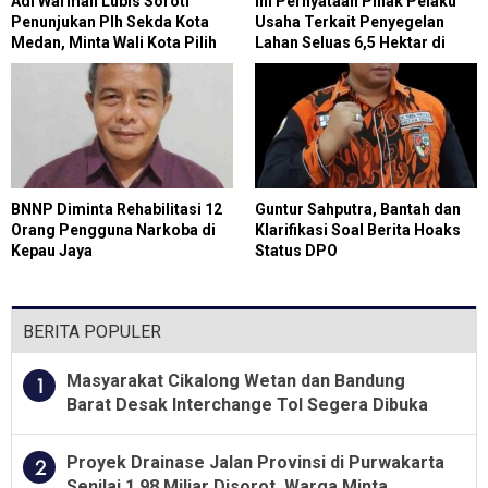
Adi Warman Lubis Soroti
Ini Pernyataan Pihak Pelaku
Penunjukan Plh Sekda Kota
Usaha Terkait Penyegelan
Medan, Minta Wali Kota Pilih
Lahan Seluas 6,5 Hektar di
Figur yang Tepat
Paluh Sibaji Pantai
LabuOleh Satpol PP Kabupaten
Deli Serdang
BNNP Diminta Rehabilitasi 12
Guntur Sahputra, Bantah dan
Orang Pengguna Narkoba di
Klarifikasi Soal Berita Hoaks
Kepau Jaya
Status DPO
BERITA POPULER
Masyarakat Cikalong Wetan dan Bandung
1
Barat Desak Interchange Tol Segera Dibuka
Proyek Drainase Jalan Provinsi di Purwakarta
2
Senilai 1,98 Miliar Disorot, Warga Minta