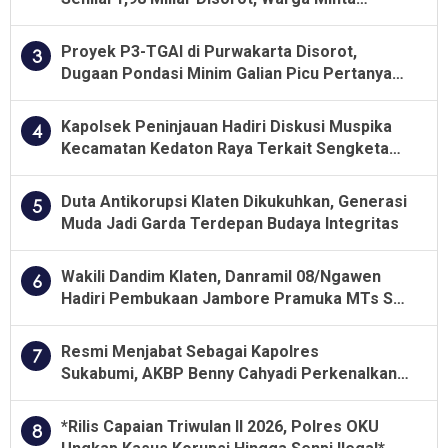
Kualitas Pekerjaan Diawasi Ketat
Proyek P3-TGAI di Purwakarta Disorot,
3
Dugaan Pondasi Minim Galian Picu Pertanyaan
Besar soal Pengawasan
Kapolsek Peninjauan Hadiri Diskusi Muspika
4
Kecamatan Kedaton Raya Terkait Sengketa
Lahan Kelompok Tani Dengan PT. GNS
Duta Antikorupsi Klaten Dikukuhkan, Generasi
5
Muda Jadi Garda Terdepan Budaya Integritas
Wakili Dandim Klaten, Danramil 08/Ngawen
6
Hadiri Pembukaan Jambore Pramuka MTs Se-
Jawa Tengah 2026
Resmi Menjabat Sebagai Kapolres
7
Sukabumi, AKBP Benny Cahyadi Perkenalkan
Program Unggulan
*Rilis Capaian Triwulan II 2026, Polres OKU
8