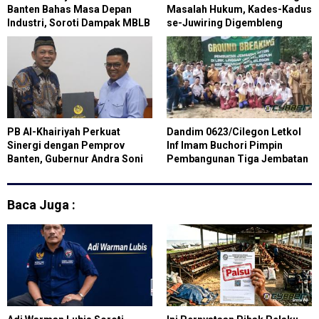
Banten Bahas Masa Depan
Masalah Hukum, Kades-Kadus
Industri, Soroti Dampak MBLB
se-Juwiring Digembleng
Bojonegara–Pulo Ampel
Tingkatkan Kapasitas
PB Al-Khairiyah Perkuat
Dandim 0623/Cilegon Letkol
Sinergi dengan Pemprov
Inf Imam Buchori Pimpin
Banten, Gubernur Andra Soni
Pembangunan Tiga Jembatan
Siap Dukung Muktamar XI
untuk Masyarakat Cilegon
Baca Juga :