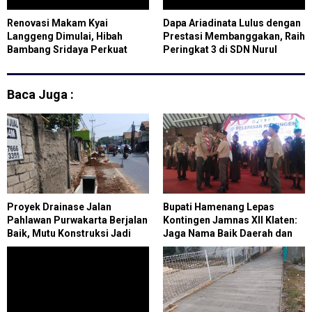
Renovasi Makam Kyai
Dapa Ariadinata Lulus dengan
Langgeng Dimulai, Hibah
Prestasi Membanggakan, Raih
Bambang Sridaya Perkuat
Peringkat 3 di SDN Nurul
Pelestarian Sejarah dan
Palah Benteng
Wisata Religi Magelang
Baca Juga :
Proyek Drainase Jalan
Bupati Hamenang Lepas
Pahlawan Purwakarta Berjalan
Kontingen Jamnas XII Klaten:
Baik, Mutu Konstruksi Jadi
Jaga Nama Baik Daerah dan
Fokus Utama
Tunjukkan Karakter Pramuka