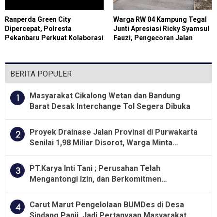
Ranperda Green City
Warga RW 04 Kampung Tegal
Dipercepat, Polresta
Junti Apresiasi Ricky Syamsul
Pekanbaru Perkuat Kolaborasi
Fauzi, Pengecoran Jalan
Wujudkan Kota Hijau
Lingkungan Kini Permudah
Aktivitas Masyarakat
BERITA POPULER
Masyarakat Cikalong Wetan dan Bandung
1
Barat Desak Interchange Tol Segera Dibuka
Proyek Drainase Jalan Provinsi di Purwakarta
2
Senilai 1,98 Miliar Disorot, Warga Minta
Kualitas Pekerjaan Diawasi Ketat
PT.Karya Inti Tani ; Perusahan Telah
3
Mengantongi Izin, dan Berkomitmen
Menjalankan Aturan Yang Berlaku
Carut Marut Pengelolaan BUMDes di Desa
4
Sindang Panji, Jadi Pertanyaan Masyarakat