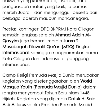
dakwah yang komunikatif, inspiratif, serta
penguasaan materi yang baik, ia berhasil
meraih Juara 1 dan mengungguli peserta dari
berbagai daerah maupun mancanegara.
Prestasi kontingen DPD BKPRMI Kota Cilegon
semakin lengkap setelah
Ahmad Addin Al-
Qoyyim
juga berhasil meraih
Juara 2
Musabaqah Tilawatil Qur'an (MTQ) Tingkat
Internasional
, sehingga mengharumkan nama
Kota Cilegon dan Indonesia di panggung
internasional.
Camp Religi Pemuda Masjid Dunia merupakan
kegiatan yang diselenggarakan oleh
World
Mosque Youth (Pemuda Masjid Dunia)
dalam
rangka menyambut Tahun Baru Islam 1448
Hijriah. Kegiatan yang dipimpin
Datuk H. Said
Aldi Al Idrus
selaku Presiden Pemuda Masjid