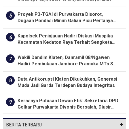
Proyek P3-TGAI di Purwakarta Disorot,
5
Dugaan Pondasi Minim Galian Picu Pertanyaan
Besar soal Pengawasan
Kapolsek Peninjauan Hadiri Diskusi Muspika
6
Kecamatan Kedaton Raya Terkait Sengketa
Lahan Kelompok Tani Dengan PT. GNS
Wakili Dandim Klaten, Danramil 08/Ngawen
7
Hadiri Pembukaan Jambore Pramuka MTs Se-
Jawa Tengah 2026
Duta Antikorupsi Klaten Dikukuhkan, Generasi
8
Muda Jadi Garda Terdepan Budaya Integritas
Kerasnya Putusan Dewan Etik: Sekretaris DPD
9
Golkar Purwakarta Divonis Bersalah, Diusir
Dari Jabatan Selama Empat Tahun
BERITA TERBARU