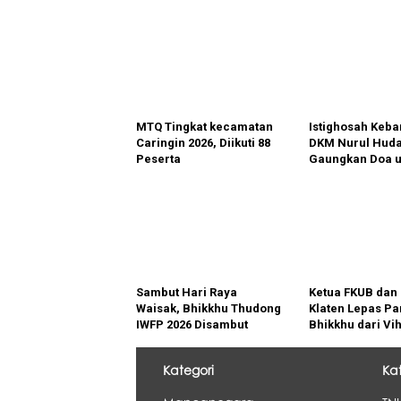
MTQ Tingkat kecamatan
Istighosah Keb
Caringin 2026, Diikuti 88
DKM Nurul Hud
Peserta
Gaungkan Doa u
Bangsa dan Per
Gotong Royong
Perluasan Maka
Papak
Sambut Hari Raya
Ketua FKUB dan 
Waisak, Bhikkhu Thudong
Klaten Lepas Pa
IWFP 2026 Disambut
Bhikkhu dari Vi
Hangat di Klaten
Bodhivamsa unt
Perdamaian Du
Kategori
Ka
Menuju Candi B