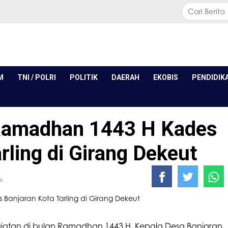
M
TNI / POLRI
POLITIK
DAERAH
EKOBIS
PENDIDIK
 Ramadhan 1443 H Kades
rling di Girang Dekeut
x
iatan di bulan Ramadhan 1443 H, Kepala Desa Banjaran