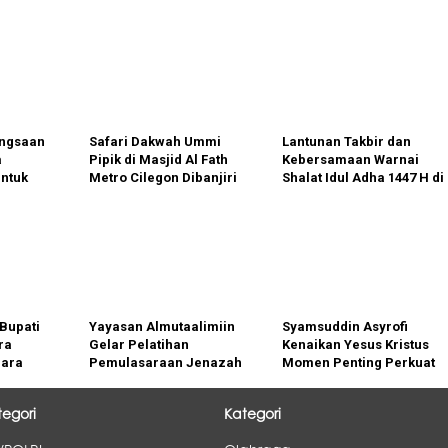
angsaan
Safari Dakwah Ummi
Lantunan Takbir dan
a
Pipik di Masjid Al Fath
Kebersamaan Warnai
ntuk
Metro Cilegon Dibanjiri
Shalat Idul Adha 1447 H di
kuat
Ribuan Jemaah
Musholla Ar-Rayyan
Cilegon
m Tegal
Bupati
Yayasan Almutaalimiin
Syamsuddin Asyrofi
ra
Gelar Pelatihan
Kenaikan Yesus Kristus
hara
Pemulasaraan Jenazah
Momen Penting Perkuat
uk Misi
Toleransi.
nia
tegori
Kategori
orobudur