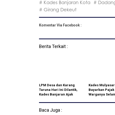
# Kades Banjaran Kota
# Dadan
# Girang Dekeut
Komentar Via Facebook :
Berita Terkait :
LPM Desa dan Karang
Kades Mulyasari
Taruna Hari Ini Dilantik,
Bayarkan Pajak
Kades Banjaran Ajak
Warganya Sela
Besama Membangun
Pandemi Covid-
Desa
Dalam Tarling B
Pembayaran Di
Baca Juga :