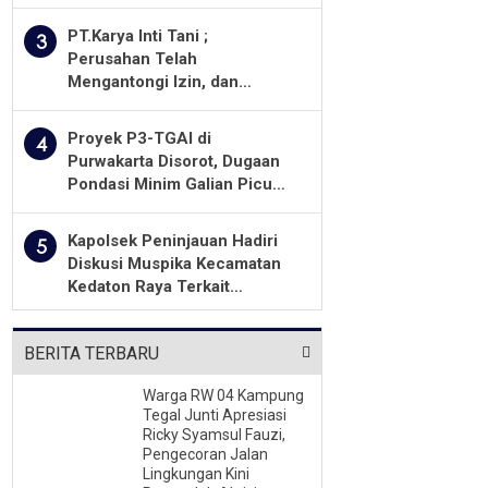
Warga Minta Kualitas
Pekerjaan Diawasi Ketat
PT.Karya Inti Tani ;
3
Perusahan Telah
Mengantongi Izin, dan
Berkomitmen Menjalankan
Aturan Yang Berlaku
Proyek P3-TGAI di
4
Purwakarta Disorot, Dugaan
Pondasi Minim Galian Picu
Pertanyaan Besar soal
Pengawasan
Kapolsek Peninjauan Hadiri
5
Diskusi Muspika Kecamatan
Kedaton Raya Terkait
Sengketa Lahan Kelompok
Tani Dengan PT. GNS
BERITA TERBARU
Warga RW 04 Kampung
Tegal Junti Apresiasi
Ricky Syamsul Fauzi,
Pengecoran Jalan
Lingkungan Kini