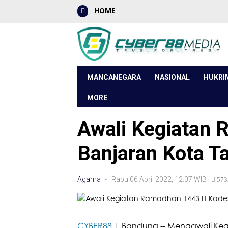
HOME
MANCANEGARA
NASIONAL
HUKRI
MORE
Awali Kegiatan
Banjaran Kota Ta
Agama
- Rabu 06 April 2022, 12:07 WIB
573
CYBER88
| Bandung -- Mengawali Keg