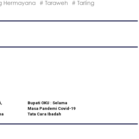
g Hermayana
# Taraweh
# Tarling
,
Bupati OKU : Selama
Masa Pandemi Covid-19
ma
Tata Cara Ibadah
19,
Mengikuti Himbauan MUI
ukti
dan Kemenag
serahkan