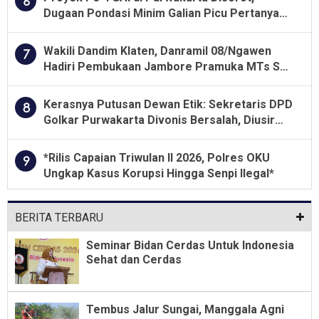
6
Dugaan Pondasi Minim Galian Picu Pertanyaan
Besar soal Pengawasan
Wakili Dandim Klaten, Danramil 08/Ngawen
7
Hadiri Pembukaan Jambore Pramuka MTs Se-
Jawa Tengah 2026
Kerasnya Putusan Dewan Etik: Sekretaris DPD
8
Golkar Purwakarta Divonis Bersalah, Diusir
Dari Jabatan Selama Empat Tahun
*Rilis Capaian Triwulan II 2026, Polres OKU
9
Ungkap Kasus Korupsi Hingga Senpi Ilegal*
BERITA TERBARU
Seminar Bidan Cerdas Untuk Indonesia
Sehat dan Cerdas
Tembus Jalur Sungai, Manggala Agni