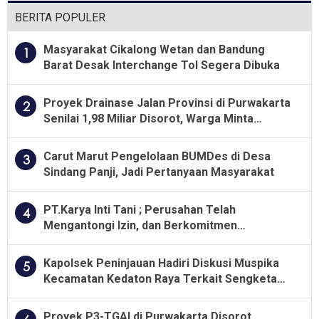
BERITA POPULER
Masyarakat Cikalong Wetan dan Bandung
1
Barat Desak Interchange Tol Segera Dibuka
Proyek Drainase Jalan Provinsi di Purwakarta
2
Senilai 1,98 Miliar Disorot, Warga Minta
Kualitas Pekerjaan Diawasi Ketat
Carut Marut Pengelolaan BUMDes di Desa
3
Sindang Panji, Jadi Pertanyaan Masyarakat
PT.Karya Inti Tani ; Perusahan Telah
4
Mengantongi Izin, dan Berkomitmen
Menjalankan Aturan Yang Berlaku
Kapolsek Peninjauan Hadiri Diskusi Muspika
5
Kecamatan Kedaton Raya Terkait Sengketa
Lahan Kelompok Tani Dengan PT. GNS
Proyek P3-TGAI di Purwakarta Disorot,