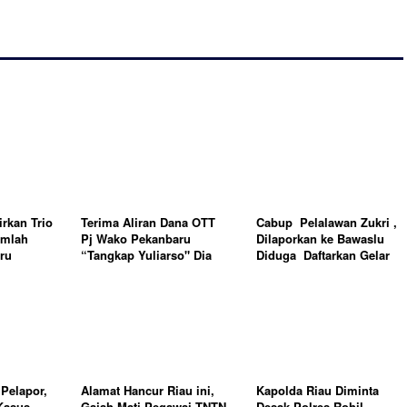
rkan Trio
Terima Aliran Dana OTT
Cabup Pelalawan Zukri ,
umlah
Pj Wako Pekanbaru
Dilaporkan ke Bawaslu
ru
“Tangkap Yuliarso" Dia
Diduga Daftarkan Gelar
Juga Diduga KKN Dana
Akademik Palsu
BLUD Perparkiran
Pelapor,
Alamat Hancur Riau ini,
Kapolda Riau Diminta
Kasus
Gajah Mati Pegawai TNTN
Desak Polres Rohil