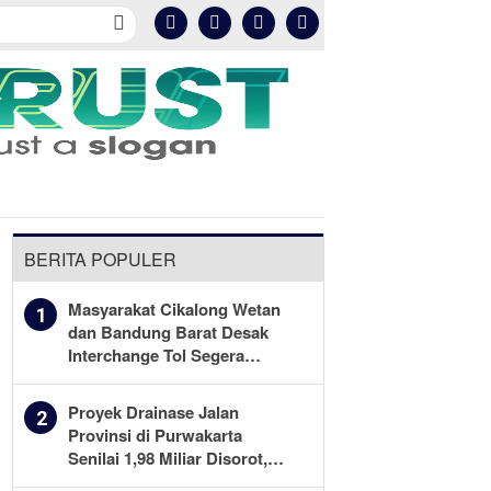
Kesehatan
Olahraga
More
BERITA POPULER
Masyarakat Cikalong Wetan
1
dan Bandung Barat Desak
Interchange Tol Segera
Dibuka
Proyek Drainase Jalan
2
Provinsi di Purwakarta
Senilai 1,98 Miliar Disorot,
Warga Minta Kualitas