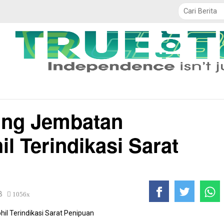
TNI / POLRI
Politik
Daerah
Ekobis
Pendidikan
ing Jembatan
l Terindikasi Sarat
IB
1056x