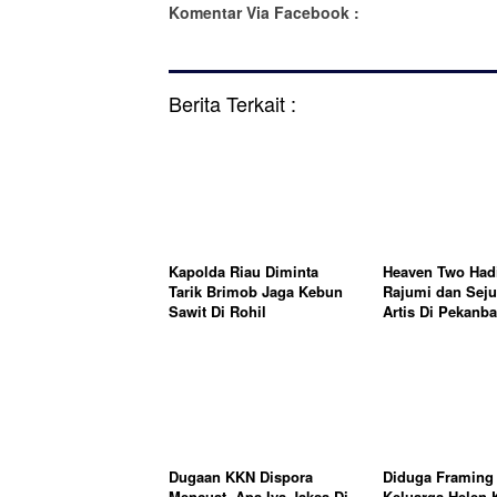
Komentar Via Facebook :
Berita Terkait :
Kapolda Riau Diminta
Heaven Two Hadi
Tarik Brimob Jaga Kebun
Rajumi dan Sej
Sawit Di Rohil
Artis Di Pekanba
Dugaan KKN Dispora
Diduga Framing 
Mencuat, Apa Iya Jaksa Di
Keluarga Helen 