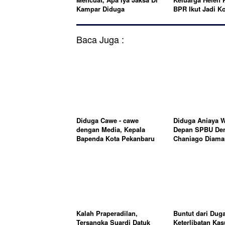
Kampar Diduga
BPR Ikut Jadi K
“Tertidur?”
Baca Juga :
Diduga Cawe - cawe
Diduga Aniaya W
dengan Media, Kepala
Depan SPBU Den
Bapenda Kota Pekanbaru
Chaniago Diama
Disorot Aktivis
Polsek Medan A
Kalah Praperadilan,
Buntut dari Dug
Tersangka Suardi Datuk
Keterlibatan Kas