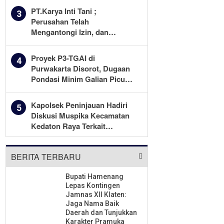
Pekerjaan Diawasi Ketat
PT.Karya Inti Tani ;
3
Perusahan Telah
Mengantongi Izin, dan
Berkomitmen Menjalankan
Aturan Yang Berlaku
Proyek P3-TGAI di
4
Purwakarta Disorot, Dugaan
Pondasi Minim Galian Picu
Pertanyaan Besar soal
Pengawasan
Kapolsek Peninjauan Hadiri
5
Diskusi Muspika Kecamatan
Kedaton Raya Terkait
Sengketa Lahan Kelompok
Tani Dengan PT. GNS
BERITA TERBARU
Bupati Hamenang
Lepas Kontingen
Jamnas XII Klaten:
Jaga Nama Baik
Daerah dan Tunjukkan
Karakter Pramuka