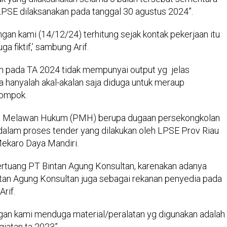
PSE dilaksanakan pada tanggal 30 agustus 2024”.
gan kami (14/12/24) terhitung sejak kontak pekerjaan itu
ga fiktif,’ sambung Arif.
an pada TA 2024 tidak mempunyai output yg jelas
a hanyalah akal-akalan saja diduga untuk meraup
lompok.
n Melawan Hukum (PMH) berupa dugaan persekongkolan
dalam proses tender yang dilakukan oleh LPSE Prov Riau
ekaro Daya Mandiri.
rtuang PT Bintan Agung Konsultan, karenakan adanya
ntan Agung Konsultan juga sebagai rekanan penyedia pada
Arif.
ngan kami menduga material/peralatan yg digunakan adalah
giatan ta 2023”.