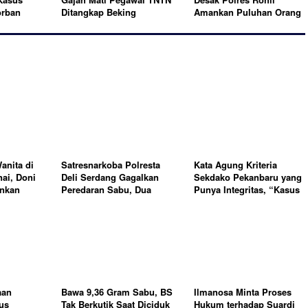
orban
Ditangkap Beking
Amankan Puluhan Orang
Perambah Hutan "Polres
Ancam Warga Pakai
Pelalawan Diingatkan
Sajam di Rohil
Jangan 86?"
anita di
Satresnarkoba Polresta
Kata Agung Kriteria
ai, Doni
Deli Serdang Gagalkan
Sekdako Pekanbaru yang
nkan
Peredaran Sabu, Dua
Punya Integritas, “Kasus
rea
Pelaku Diamankan
Zulhelmi Arifin Banyak
Dilaporkan ke HPH”
aan
Bawa 9,36 Gram Sabu, BS
Ilmanosa Minta Proses
us
Tak Berkutik Saat Diciduk
Hukum terhadap Suardi