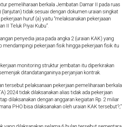
ktur pemeliharaan berkala Jembatan Damar II pada ruas
) (lanjutan) tidak sesuai dengan dokumen uraian singkat
pekerjaan huruf (a) yaitu “melaksanakan pekerjaaan
n II Teluk Piyai Kubu”.
ngan penyedia jasa pada angka 2 (uraian KAK) yang
b mendampingi pekerjaan fisik hingga pekerjaan fisik itu
kerjaan monitoring struktur jembatan itu diperkirakan
 semenjak ditandatanganinya perjanjian kontrak.
n tersebut pelaksanaan pekerjaan pemeliharaan berkala
) 2024 tidak dilaksanakan alias tidak ada pekerjaan
tap dilaksanakan dengan anggaran kegiatan Rp. 2 miliar
gaimana PHO bisa dilaksanakan oleh uraian KAK tersebut?,”
ak yang dilaksanakan selama 6 bulan tersebut sementara