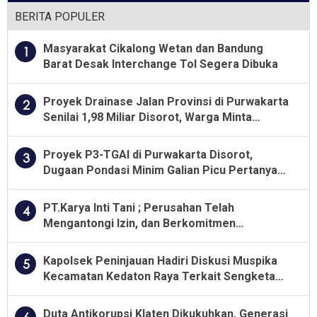
BERITA POPULER
Masyarakat Cikalong Wetan dan Bandung
1
Barat Desak Interchange Tol Segera Dibuka
Proyek Drainase Jalan Provinsi di Purwakarta
2
Senilai 1,98 Miliar Disorot, Warga Minta
Kualitas Pekerjaan Diawasi Ketat
Proyek P3-TGAI di Purwakarta Disorot,
3
Dugaan Pondasi Minim Galian Picu Pertanyaan
Besar soal Pengawasan
PT.Karya Inti Tani ; Perusahan Telah
4
Mengantongi Izin, dan Berkomitmen
Menjalankan Aturan Yang Berlaku
Kapolsek Peninjauan Hadiri Diskusi Muspika
5
Kecamatan Kedaton Raya Terkait Sengketa
Lahan Kelompok Tani Dengan PT. GNS
Duta Antikorupsi Klaten Dikukuhkan, Generasi
6