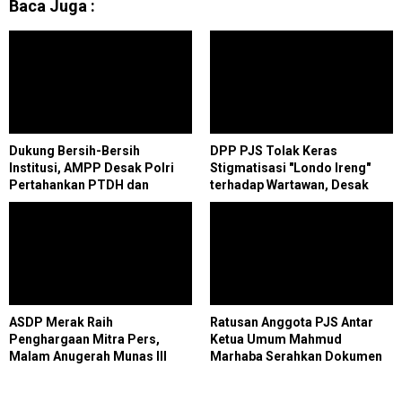
Baca Juga :
Dukung Bersih-Bersih
DPP PJS Tolak Keras
Institusi, AMPP Desak Polri
Stigmatisasi "Londo Ireng"
Pertahankan PTDH dan
terhadap Wartawan, Desak
Pidanakan Kompol DK
Presiden Prabowo Cabut
Pernyataan dan Sampaikan
Permintaan Maaf
ASDP Merak Raih
Ratusan Anggota PJS Antar
Penghargaan Mitra Pers,
Ketua Umum Mahmud
Malam Anugerah Munas III
Marhaba Serahkan Dokumen
PJS Perkuat Sinergi dan
Konstituen ke Dewan Pers
Kukuhkan Pengurus Daerah