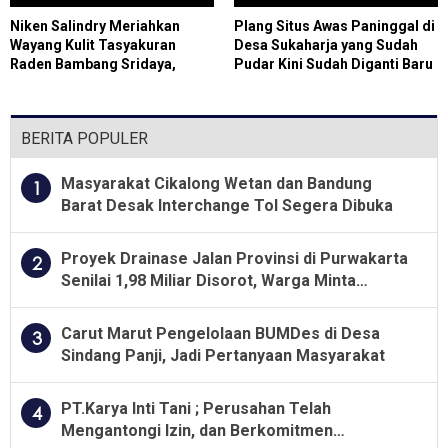
Niken Salindry Meriahkan
Plang Situs Awas Paninggal di
Wayang Kulit Tasyakuran
Desa Sukaharja yang Sudah
Raden Bambang Sridaya,
Pudar Kini Sudah Diganti Baru
Ribuan Penonton Padati
Jombor
BERITA POPULER
Masyarakat Cikalong Wetan dan Bandung
1
Barat Desak Interchange Tol Segera Dibuka
Proyek Drainase Jalan Provinsi di Purwakarta
2
Senilai 1,98 Miliar Disorot, Warga Minta
Kualitas Pekerjaan Diawasi Ketat
Carut Marut Pengelolaan BUMDes di Desa
3
Sindang Panji, Jadi Pertanyaan Masyarakat
PT.Karya Inti Tani ; Perusahan Telah
4
Mengantongi Izin, dan Berkomitmen