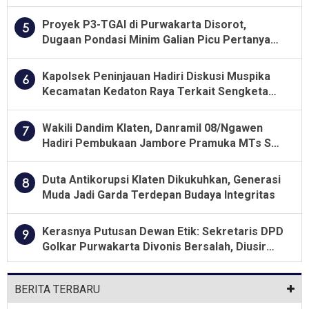
Menjalankan Aturan Yang Berlaku
Proyek P3-TGAI di Purwakarta Disorot,
5
Dugaan Pondasi Minim Galian Picu Pertanyaan
Besar soal Pengawasan
Kapolsek Peninjauan Hadiri Diskusi Muspika
6
Kecamatan Kedaton Raya Terkait Sengketa
Lahan Kelompok Tani Dengan PT. GNS
Wakili Dandim Klaten, Danramil 08/Ngawen
7
Hadiri Pembukaan Jambore Pramuka MTs Se-
Jawa Tengah 2026
Duta Antikorupsi Klaten Dikukuhkan, Generasi
8
Muda Jadi Garda Terdepan Budaya Integritas
Kerasnya Putusan Dewan Etik: Sekretaris DPD
9
Golkar Purwakarta Divonis Bersalah, Diusir
Dari Jabatan Selama Empat Tahun
BERITA TERBARU