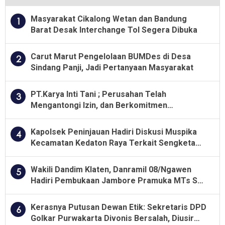
Masyarakat Cikalong Wetan dan Bandung
1
Barat Desak Interchange Tol Segera Dibuka
Carut Marut Pengelolaan BUMDes di Desa
2
Sindang Panji, Jadi Pertanyaan Masyarakat
PT.Karya Inti Tani ; Perusahan Telah
3
Mengantongi Izin, dan Berkomitmen
Menjalankan Aturan Yang Berlaku
Kapolsek Peninjauan Hadiri Diskusi Muspika
4
Kecamatan Kedaton Raya Terkait Sengketa
Lahan Kelompok Tani Dengan PT. GNS
Wakili Dandim Klaten, Danramil 08/Ngawen
5
Hadiri Pembukaan Jambore Pramuka MTs Se-
Jawa Tengah 2026
Kerasnya Putusan Dewan Etik: Sekretaris DPD
6
Golkar Purwakarta Divonis Bersalah, Diusir