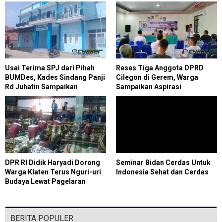
Usai Terima SPJ dari Pihah
Reses Tiga Anggota DPRD
BUMDes, Kades Sindang Panji
Cilegon di Gerem, Warga
Rd Juhatin Sampaikan
Sampaikan Aspirasi
Penjelasan
Infrastruktur hingga
Pemberdayaan
DPR RI Didik Haryadi Dorong
Seminar Bidan Cerdas Untuk
Warga Klaten Terus Nguri-uri
Indonesia Sehat dan Cerdas
Budaya Lewat Pagelaran
Wayang
BERITA POPULER