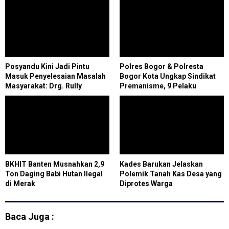
Posyandu Kini Jadi Pintu
Polres Bogor & Polresta
Masuk Penyelesaian Masalah
Bogor Kota Ungkap Sindikat
Masyarakat: Drg. Rully
Premanisme, 9 Pelaku
Kusumawardhany Ungkap
Diciduk, Puluhan Motor Disita
Transformasi Layanan
Posyandu di Cilegon
BKHIT Banten Musnahkan 2,9
Kades Barukan Jelaskan
Ton Daging Babi Hutan Ilegal
Polemik Tanah Kas Desa yang
di Merak
Diprotes Warga
Baca Juga :