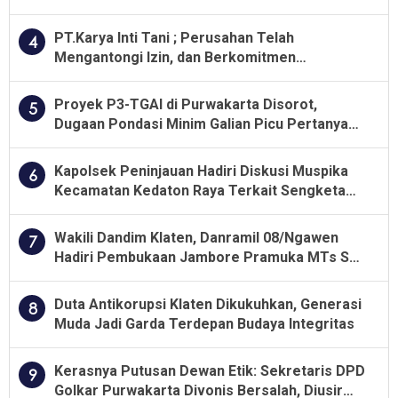
PT.Karya Inti Tani ; Perusahan Telah
4
Mengantongi Izin, dan Berkomitmen
Menjalankan Aturan Yang Berlaku
Proyek P3-TGAI di Purwakarta Disorot,
5
Dugaan Pondasi Minim Galian Picu Pertanyaan
Besar soal Pengawasan
Kapolsek Peninjauan Hadiri Diskusi Muspika
6
Kecamatan Kedaton Raya Terkait Sengketa
Lahan Kelompok Tani Dengan PT. GNS
Wakili Dandim Klaten, Danramil 08/Ngawen
7
Hadiri Pembukaan Jambore Pramuka MTs Se-
Jawa Tengah 2026
Duta Antikorupsi Klaten Dikukuhkan, Generasi
8
Muda Jadi Garda Terdepan Budaya Integritas
Kerasnya Putusan Dewan Etik: Sekretaris DPD
9
Golkar Purwakarta Divonis Bersalah, Diusir