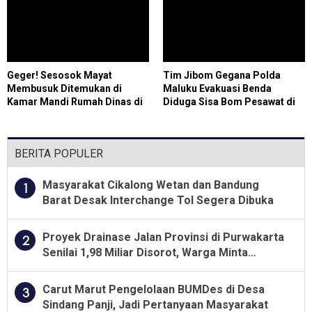
Geger! Sesosok Mayat
Tim Jibom Gegana Polda
Membusuk Ditemukan di
Maluku Evakuasi Benda
Kamar Mandi Rumah Dinas di
Diduga Sisa Bom Pesawat di
Cilegon, Polisi Selidiki
Percetakan Negara Ambon
Identitas Korban
BERITA POPULER
Masyarakat Cikalong Wetan dan Bandung
1
Barat Desak Interchange Tol Segera Dibuka
Proyek Drainase Jalan Provinsi di Purwakarta
2
Senilai 1,98 Miliar Disorot, Warga Minta
Kualitas Pekerjaan Diawasi Ketat
Carut Marut Pengelolaan BUMDes di Desa
3
Sindang Panji, Jadi Pertanyaan Masyarakat