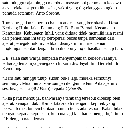
satu minggu saja, hingga membuat masyarakat geram dan kecewa
atas tindakan si pemilik usaha, yakni yang digadang-gadangkan
pemuda setempat, Anto Sorong.
Tambang galian C berupa batuan andesit yang berlokasi di Desa
Keritang Hulu, Jalan Penunjang L.B. Batu Bernai, Kecamatan
Kemuning, Kabupaten Inhil, yang diduga tidak memiliki izin resmi
dari pemerintah ini tetap beroperasi bebas tanpa hambatan dari
aparat penegak hukum, bahkan disinyalir turut mencemari
lingkungan sekitar dengan limbah debu yang dihasilkan setiap hari.
DE, salah satu warga tempatan menyampaikan kekecewaannya
terhadap lemahnya penegakan hukum diwilayah Inhil terlebih di
Kemuning.
“Baru satu minggu tutup, sudah buka lagi, mereka sembunyi-
sembunyi. Muat mulai sore sampai dengan malam. Ada apa ini?”
sesalnya, selasa (30/09/25) kepada
Cyber88
.
“Kita patut menduga, bahwasanya tambang tersebut dibekap oleh
aparat, kenapa tidak? Karna kita sudah mengadu kepihak yang
berwajib melalui pemberitaan namun tidak ada respon. Kalau tidak
dengan kepada kepolisian, kemana lagi kita harus mengadu,” rintih
DE dengan nada lemas.