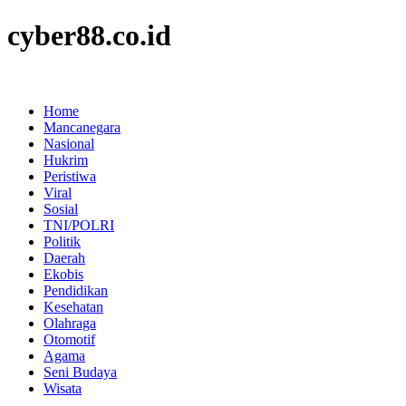
cyber88.co.id
Home
Mancanegara
Nasional
Hukrim
Peristiwa
Viral
Sosial
TNI/POLRI
Politik
Daerah
Ekobis
Pendidikan
Kesehatan
Olahraga
Otomotif
Agama
Seni Budaya
Wisata