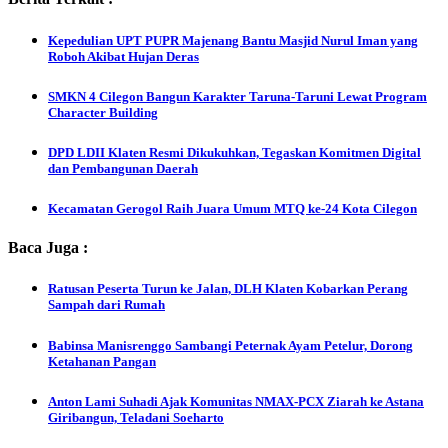
Kepedulian UPT PUPR Majenang Bantu Masjid Nurul Iman yang
Roboh Akibat Hujan Deras
SMKN 4 Cilegon Bangun Karakter Taruna-Taruni Lewat Program
Character Building
DPD LDII Klaten Resmi Dikukuhkan, Tegaskan Komitmen Digital
dan Pembangunan Daerah
Kecamatan Gerogol Raih Juara Umum MTQ ke-24 Kota Cilegon
Baca Juga :
Ratusan Peserta Turun ke Jalan, DLH Klaten Kobarkan Perang
Sampah dari Rumah
Babinsa Manisrenggo Sambangi Peternak Ayam Petelur, Dorong
Ketahanan Pangan
Anton Lami Suhadi Ajak Komunitas NMAX-PCX Ziarah ke Astana
Giribangun, Teladani Soeharto