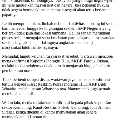
Untuk diketahui, sambungnya, “Aktivitas yang diduga ilegal seperti
ini jelas merugikan masyarakat dan negara. Jika penegak hukum
tidak segera bertindak, maka dampak negatif akan terus berlanjut,”
paparnya.
Lebih memprihatinkan, limbah debu dari aktivitas tambang ini setiap
hari menyebar hingga ke lingkungan sekolah SMP Negeri 2 yang
berjarak tidak jauh dari lokasi tambang. Hal ini sangat merugikan
proses belajar mengajar serta kesehatan para pelajar dan masyarakat
sekitar. Juga akibat lalu-lalangnya angkutan membuat jalan
masyarakat luluh lantak tegasnya.
Menindak lanjuti keluhan masyarakat tersebut, wartawan mencoba
mengkonfirmasi Kapolres Indragiri Hilir, AKBP. Farouk Oktara,
melalui media selulernya tidak pernah menjawab hingga berakhir
pemblokiran nomor.
Tidak berhenti sampai disitu, wartawan juga mencoba konfirmasi
tertulis kepada Kasat Reskrim Polres Indragiri Hilir, AKP Budi
Winarko, melalui pesan Whatsapp nya. Namun tidak juga pernah
membuahkan hasil.
Waktu lalu, media melakukan konfirmasi kepada pihak kepolisian
sektor Kemuning. Kanit Reskrim Polsek Kemuning, Ipda Ahmad
Siregar, ketika ditemui di kantor menyatakan akan segera
menindaklanjuti laporan ini.