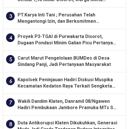
Kualitas Pekerjaan Diawasi Ketat
PT.Karya Inti Tani ; Perusahan Telah
3
Mengantongi Izin, dan Berkomitmen
Menjalankan Aturan Yang Berlaku
Proyek P3-TGAI di Purwakarta Disorot,
4
Dugaan Pondasi Minim Galian Picu Pertanyaan
Besar soal Pengawasan
Carut Marut Pengelolaan BUMDes di Desa
5
Sindang Panji, Jadi Pertanyaan Masyarakat
Kapolsek Peninjauan Hadiri Diskusi Muspika
6
Kecamatan Kedaton Raya Terkait Sengketa
Lahan Kelompok Tani Dengan PT. GNS
Wakili Dandim Klaten, Danramil 08/Ngawen
7
Hadiri Pembukaan Jambore Pramuka MTs Se-
Jawa Tengah 2026
Duta Antikorupsi Klaten Dikukuhkan, Generasi
8