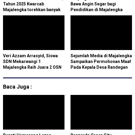
Tahun 2025 Kwarcab
Bawa Angin Segar bagi
Majalengka torehkan banyak
Pendidikan di Majalengka
Penghargaan
Veri Azzam Arrasyid, Siswa
Sejumlah Media di Majalengka
SDN Mekarwangi 1
Sampaikan Permohonan Maaf
Majalengka Raih Juara 2 OSN
Pada Kepala Desa Randegan
Tingkat Nasional
Kulon Atas Ketidakbenaran
Berita yang Ditayangkan
Beberapa Waktu lalu
Baca Juga :