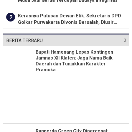
Muda Jadi Garda Terdepan Budaya Integritas
Kerasnya Putusan Dewan Etik: Sekretaris DPD
9
Golkar Purwakarta Divonis Bersalah, Diusir
Dari Jabatan Selama Empat Tahun
BERITA TERBARU
Bupati Hamenang Lepas Kontingen
Jamnas XII Klaten: Jaga Nama Baik
Daerah dan Tunjukkan Karakter
Pramuka
Ranperda Green City Dipercepat,