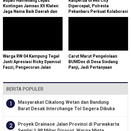
Bupati Hamenang Lepas
Ranperda Green City
Kontingen Jamnas XII Klaten:
Dipercepat, Polresta
Jaga Nama Baik Daerah dan
Pekanbaru Perkuat Kolaborasi
Tunjukkan Karakter Pramuka
Wujudkan Kota Hijau
Warga RW 04 Kampung Tegal
Carut Marut Pengelolaan
Junti Apresiasi Ricky Syamsul
BUMDes di Desa Sindang
Fauzi, Pengecoran Jalan
Panji, Jadi Pertanyaan
Lingkungan Kini Permudah
Masyarakat
Aktivitas Masyarakat
BERITA POPULER
Masyarakat Cikalong Wetan dan Bandung
1
Barat Desak Interchange Tol Segera Dibuka
Proyek Drainase Jalan Provinsi di Purwakarta
2
Senilai 1,98 Miliar Disorot, Warga Minta