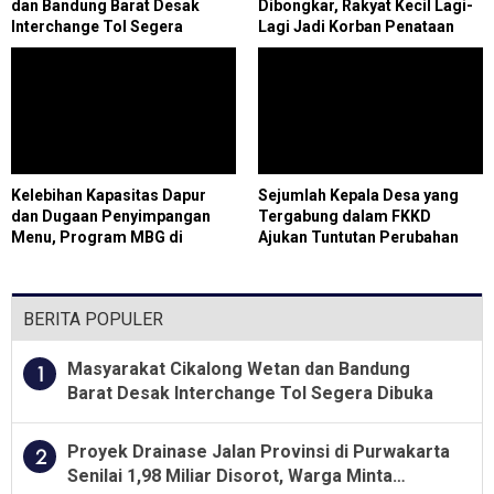
dan Bandung Barat Desak
Dibongkar, Rakyat Kecil Lagi-
Interchange Tol Segera
Lagi Jadi Korban Penataan
Dibuka
Kelebihan Kapasitas Dapur
Sejumlah Kepala Desa yang
dan Dugaan Penyimpangan
Tergabung dalam FKKD
Menu, Program MBG di
Ajukan Tuntutan Perubahan
Teluknaga Dievaluasi
Skema Bonus dari Star Energy
Geothermal Salak
BERITA POPULER
Masyarakat Cikalong Wetan dan Bandung
1
Barat Desak Interchange Tol Segera Dibuka
Proyek Drainase Jalan Provinsi di Purwakarta
2
Senilai 1,98 Miliar Disorot, Warga Minta