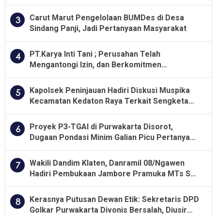
Kualitas Pekerjaan Diawasi Ketat
Carut Marut Pengelolaan BUMDes di Desa
3
Sindang Panji, Jadi Pertanyaan Masyarakat
PT.Karya Inti Tani ; Perusahan Telah
4
Mengantongi Izin, dan Berkomitmen
Menjalankan Aturan Yang Berlaku
Kapolsek Peninjauan Hadiri Diskusi Muspika
5
Kecamatan Kedaton Raya Terkait Sengketa
Lahan Kelompok Tani Dengan PT. GNS
Proyek P3-TGAI di Purwakarta Disorot,
6
Dugaan Pondasi Minim Galian Picu Pertanyaan
Besar soal Pengawasan
Wakili Dandim Klaten, Danramil 08/Ngawen
7
Hadiri Pembukaan Jambore Pramuka MTs Se-
Jawa Tengah 2026
Kerasnya Putusan Dewan Etik: Sekretaris DPD
8
Golkar Purwakarta Divonis Bersalah, Diusir