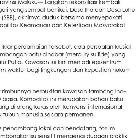
ovinsi Maluku— Langkah rekonsiliasi kembali
geri yang sempat bertikai, Desa Iha dan Desa Luhu
 (SBB), akhirnya duduk bersama menyepakati
tabilitas Keamanan dan Ketertiban Masyarakat
ikrar perdamaian tersebut, ada persoalan krusial
tambangan batu cinabar (mercury sulfide) yang
tu Putia. Kawasan ini kini menjadi episentrum
om waktu" bagi lingkungan dan kepastian hukum
lik rimbunnya perbukitan kawasan tambang Iha–
u biasa. Komoditas ini merupakan bahan baku
ng dilarang keras oleh konvensi internasional
 tubuh manusia secara permanen.
as penambang lokal dan pendatang, forum
bongkar isu sensitif mengenai dugaan praktik