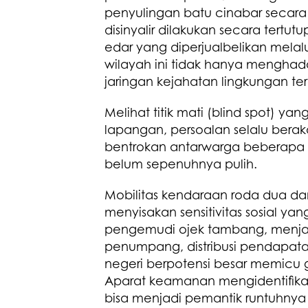
penyulingan batu cinabar secara i
disinyalir dilakukan secara tertut
edar yang diperjualbelikan melalui
wilayah ini tidak hanya menghad
jaringan kejahatan lingkungan tero
Melihat titik mati (blind spot) yan
lapangan, persoalan selalu berak
bentrokan antarwarga beberapa wa
belum sepenuhnya pulih.
Mobilitas kendaraan roda dua d
menyisakan sensitivitas sosial yang
pengemudi ojek tambang, menjadi
penumpang, distribusi pendapatan
negeri berpotensi besar memicu g
Aparat keamanan mengidentifikasi
bisa menjadi pemantik runtuhnya