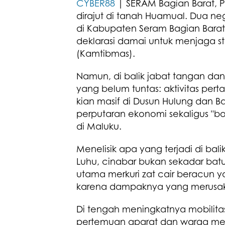
CYBER88
| SERAM Bagian Barat, Pr
dirajut di tanah Huamual. Dua ne
di Kabupaten Seram Bagian Barat
deklarasi damai untuk menjaga s
(Kamtibmas).
Namun, di balik jabat tangan dan 
yang belum tuntas: aktivitas per
kian masif di Dusun Hulung dan Ba
perputaran ekonomi sekaligus "b
di Maluku.
Menelisik apa yang terjadi di ba
Luhu, cinabar bukan sekadar bat
utama merkuri zat cair beracun ya
karena dampaknya yang merusak
Di tengah meningkatnya mobilit
pertemuan aparat dan warga mem