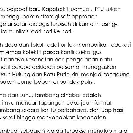
s, pejabat baru Kapolsek Huamual, IPTU Luken
t menggunakan strategi soft approach
ar safari dialogis terpisah di kantor masing-
munikasi dari hati ke hati.
 desa dan tokoh adat untuk memberikan edukasi
mosi kolektif pasca-konflik sekaligus
it bahaya kesehatan dari pengolahan batu
 hasil berupa deklarasi bersama, menegaskan
un Hulung dan Batu Putia kini menjadi tanggung
 bukan cuma beban di pundak polisi.
Iha dan Luhu, tambang cinabar adalah
itnya mencari lapangan pekerjaan formal.
ang secara liar itu berbahaya, dan uap hasil
ak saraf hingga menyebabkan kecacatan.
embuat sebagian warga terpaksa menutup mata