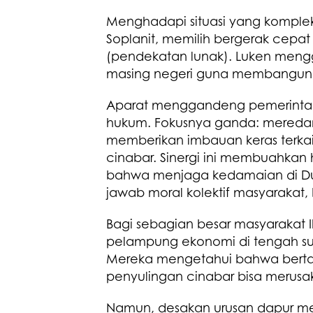
Menghadapi situasi yang komplek
Soplanit, memilih bergerak cepa
(pendekatan lunak). Luken menggel
masing negeri guna membangun ko
Aparat menggandeng pemerintah
hukum. Fokusnya ganda: meredam e
memberikan imbauan keras terka
cinabar. Sinergi ini membuahkan
bahwa menjaga kedamaian di Dus
jawab moral kolektif masyarakat,
Bagi sebagian besar masyarakat 
pelampung ekonomi di tengah sul
Mereka mengetahui bahwa bertamb
penyulingan cinabar bisa merus
Namun, desakan urusan dapur m