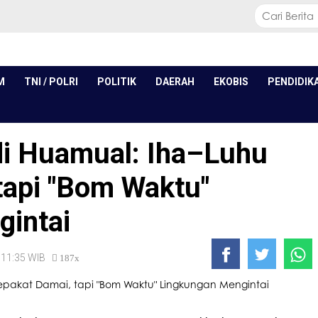
M
TNI / POLRI
POLITIK
DAERAH
EKOBIS
PENDIDIK
di Huamual: Iha–Luhu
tapi "Bom Waktu"
gintai
, 11:35 WIB
187x