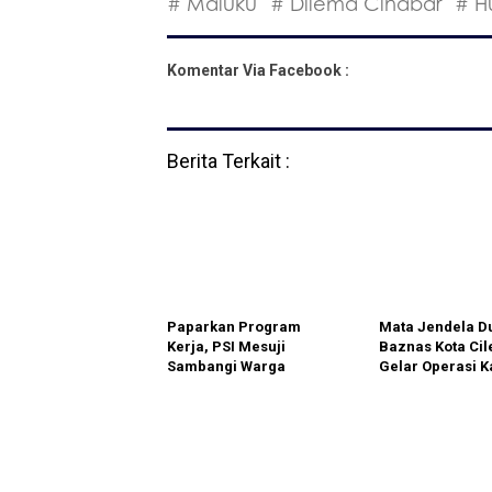
# Maluku
# Dilema Cinabar
# H
Komentar Via Facebook :
Berita Terkait :
Paparkan Program
Mata Jendela Du
Kerja, PSI Mesuji
Baznas Kota Cil
Sambangi Warga
Gelar Operasi K
Wirabangun
Gratis untuk Pu
Warga