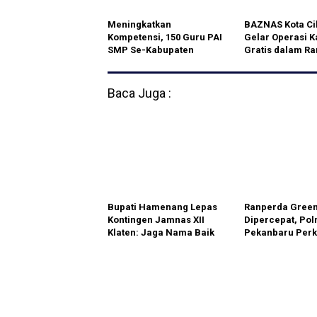
Meningkatkan
BAZNAS Kota Ci
Kompetensi, 150 Guru PAI
Gelar Operasi K
SMP Se-Kabupaten
Gratis dalam R
Klaten Ikuti Kegiatan Satu
TMMD Ke-128
Hari Belajar
Baca Juga :
Bupati Hamenang Lepas
Ranperda Green
Kontingen Jamnas XII
Dipercepat, Pol
Klaten: Jaga Nama Baik
Pekanbaru Perk
Daerah dan Tunjukkan
Kolaborasi Wuj
Karakter Pramuka
Kota Hijau