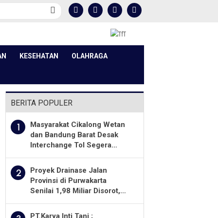
AN
KESEHATAN
OLAHRAGA
BERITA POPULER
Masyarakat Cikalong Wetan
1
dan Bandung Barat Desak
Interchange Tol Segera
Dibuka
Proyek Drainase Jalan
2
Provinsi di Purwakarta
Senilai 1,98 Miliar Disorot,
Warga Minta Kualitas
Pekerjaan Diawasi Ketat
PT.Karya Inti Tani ;