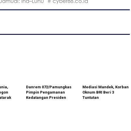
uamual: Iha–Luhu
# cyber88.co.id
nia,
Danrem 072/Pamungkas
Mediasi Mandek, Korban
egon
Pimpin Pengamanan
Oknum BRI Beri 3
atarak
Kedatangan Presiden
Tuntutan
luhan
Prabowo di YIA