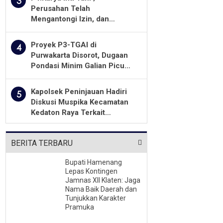
3
Perusahan Telah
Mengantongi Izin, dan
Berkomitmen Menjalankan
Aturan Yang Berlaku
Proyek P3-TGAI di
4
Purwakarta Disorot, Dugaan
Pondasi Minim Galian Picu
Pertanyaan Besar soal
Pengawasan
Kapolsek Peninjauan Hadiri
5
Diskusi Muspika Kecamatan
Kedaton Raya Terkait
Sengketa Lahan Kelompok
Tani Dengan PT. GNS
BERITA TERBARU
Bupati Hamenang
Lepas Kontingen
Jamnas XII Klaten: Jaga
Nama Baik Daerah dan
Tunjukkan Karakter
Pramuka