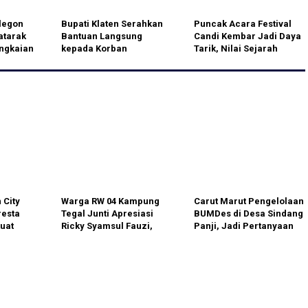
legon
Bupati Klaten Serahkan
Puncak Acara Festival
atarak
Bantuan Langsung
Candi Kembar Jadi Daya
angkaian
kepada Korban
Tarik, Nilai Sejarah
Kebakaran di Wonosari
Plaosan Inspirasi
Kerukunan
 City
Warga RW 04 Kampung
Carut Marut Pengelolaan
resta
Tegal Junti Apresiasi
BUMDes di Desa Sindang
uat
Ricky Syamsul Fauzi,
Panji, Jadi Pertanyaan
udkan
Pengecoran Jalan
Masyarakat
Lingkungan Kini
Permudah Aktivitas
Masyarakat