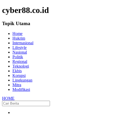
cyber88.co.id
Topik Utama
Home
Hukrim
Internasional
Lifestyle
Nasional
Politik
Regional
Teknologi
Ekbis
Korupsi
Lingkungan
Mitra
Modifikasi
HOME