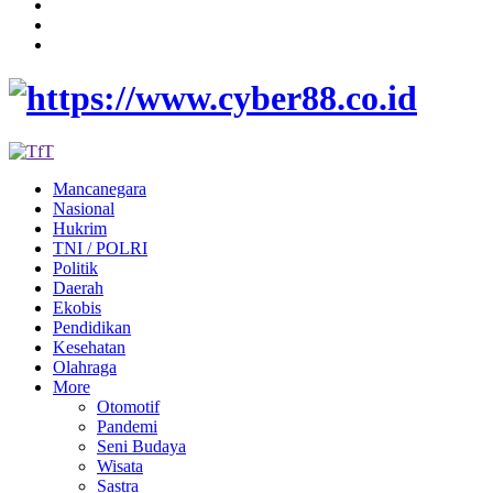
Mancanegara
Nasional
Hukrim
TNI / POLRI
Politik
Daerah
Ekobis
Pendidikan
Kesehatan
Olahraga
More
Otomotif
Pandemi
Seni Budaya
Wisata
Sastra